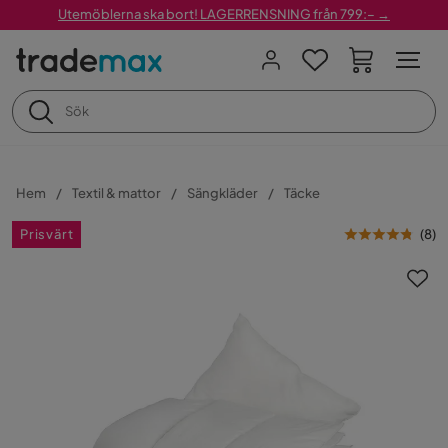
Utemöblerna ska bort! LAGERRENSNING från 799:– →
Hem
Textil & mattor
Sängkläder
Täcke
Prisvärt
(
8
)