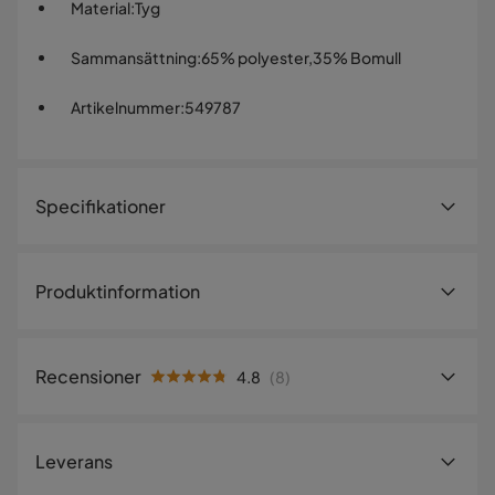
Material
:
Tyg
Sammansättning
:
65% polyester,35% Bomull
Artikelnummer
:
549787
Specifikationer
Artikelnummer:
549787
Produktinformation
Storlek
Bredd
150 cm
Recensioner
4.8
(
8
)
Längd
200 cm
4.8
5
☆
Storlek
150x200
4
☆
Leverans
3
☆
2
☆