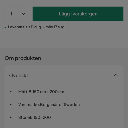
Lägg i varukorgen
Leverans: tis 11 aug. - mån 17 aug.
Om produkten
Översikt
Mått
:
B:150 cm L:200 cm
Varumärke
:
Borganäs of Sweden
Storlek
:
150x200