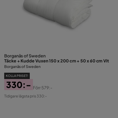
Borganäs of Sweden
Täcke + Kudde Vuxen 150 x 200 cm + 50 x 60 cm Vit
Borganäs of Sweden
KOLLA PRISET!
330:-
Förr
579:-
Pris
Original
Tidigare lägsta pris 330:-
Pris