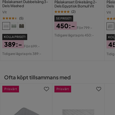
Påslakanset Dubbelsäng 3-
Påslakanset Enkelsäng 2-
Påsl
Färgnamn
Vit
Dels Washed
Dels Egyptisk Bomull Vit
Dels 
(
2
)
Vit
Vit
7 månader sedan
Vikt
2 kg
(
5
)
SE PRISET!
450:-
Emil W
Färg
Vit
EW
Förr
799:-
Pris
Original
Tidigare lägsta pris 450:-
Serie
KOLLA PRISET!
KOLL
Pris
2 år sedan
389:-
4
Förr
699:-
Pris
Original
Pri
Or
Josefine L
Tidigare lägsta pris 389:-
Tidig
JL
Pris
Pri
3 år sedan
Ofta köpt tillsammans med
Nisrin C
NC
Prisvärt
Prisvärt
3 år sedan
Jeanette S
JS