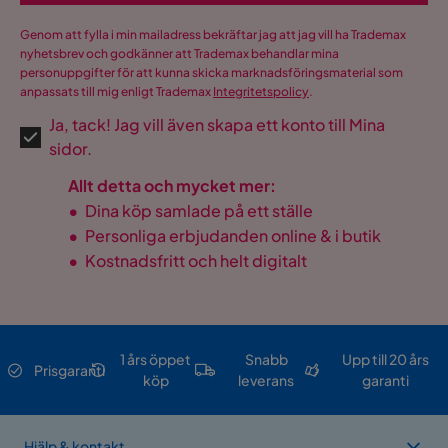
Genom att fylla i min mailadress bekräftar jag att jag vill ha Trademax
nyhetsbrev och godkänner att Trademax behandlar mina
personuppgifter för att kunna skicka marknadsföringsmaterial som
anpassats till mig enligt Trademax
Integritetspolicy
.
Ja, tack! Jag vill även skapa ett konto till Mina
sidor.
Allt detta och mycket mer:
•
Dina köp samlade på ett ställe
•
Personliga erbjudanden online & i butik
•
Kostnadsfritt och helt digitalt
1 års öppet
Snabb
Upp till 20 års
Prisgaranti
köp
leverans
garanti
Hjälp & kontakt