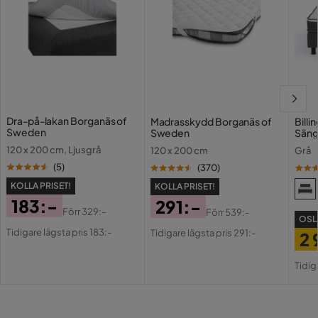
4 år sedan
Verified by Trustvoice
Dra-på-lakan Borganäs of
Madrasskydd Borganäs of
Bill
Sweden
Sweden
Säng
120 x 200 cm, Ljusgrå
120 x 200 cm
Grå
(
5
)
(
370
)
KOLLA PRISET!
KOLLA PRISET!
183:-
291:-
Förr
329:-
Förr
539:-
OSL
Pris
Original
Pris
Original
Tidigare lägsta pris 183:-
Tidigare lägsta pris 291:-
2 
Pris
Pris
Pri
Or
Tidig
Pri