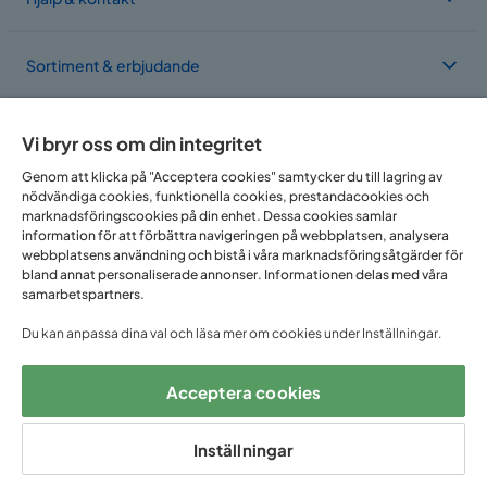
Sortiment & erbjudande
Om Trademax
Vi bryr oss om din integritet
Genom att klicka på "Acceptera cookies" samtycker du till lagring av
nödvändiga cookies, funktionella cookies, prestandacookies och
Vi finns i flera länder
marknadsföringscookies på din enhet. Dessa cookies samlar
information för att förbättra navigeringen på webbplatsen, analysera
webbplatsens användning och bistå i våra marknadsföringsåtgärder för
bland annat personaliserade annonser. Informationen delas med våra
samarbetspartners.
Du kan anpassa dina val och läsa mer om cookies under Inställningar.
Acceptera cookies
Följ oss på:
Inställningar
Copyright © 2025 Home Furnishing Nordic AB