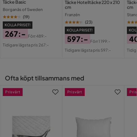
Täcke Basic
Täcke Hotelltäcke 220 x 210
Täck
Färgnamn
Vit
cm
cm
Borganäs of Sweden
Ingrid N
Franzén
Stan
IN
(
19
)
Vikt
3 kg
(
23
)
KOLLA PRISET!
Helt enligt förväntan
KOLLA PRISET!
KOLL
Färg
Vit
267:-
Förr
489:-
597:-
4
5 år sedan
Pris
Original
Förr
1 199:-
Serie
Tidigare lägsta pris 267:-
Pris
Original
Pri
Or
Pris
Tidigare lägsta pris 597:-
Tidig
Ibrahim
Pris
Pri
I
8 månader sedan
Ofta köpt tillsammans med
Stephanie M
SM
Prisvärt
Prisvärt
Pris
10 månader sedan
Karolina
K