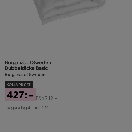
Borganäs of Sweden
Dubbeltäcke Basic
Borganäs of Sweden
KOLLA PRISET!
427:-
Förr
749:-
Pris
Original
Tidigare lägsta pris 427:-
Pris