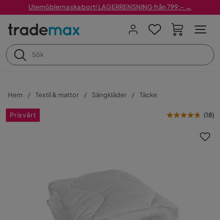
Utemöblerna ska bort! LAGERRENSNING från 799:– →
Hem
Textil & mattor
Sängkläder
Täcke
Prisvärt
(
18
)