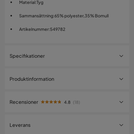
Material
:
Tyg
Sammansättning
:
65% polyester,35% Bomull
Artikelnummer
:
549782
Specifikationer
Artikelnummer:
549782
Produktinformation
Storlek
Bredd
210 cm
Recensioner
4.8
(
18
)
Längd
220 cm
4.8
5
☆
Storlek
210x220
4
☆
Leverans
3
☆
2
☆