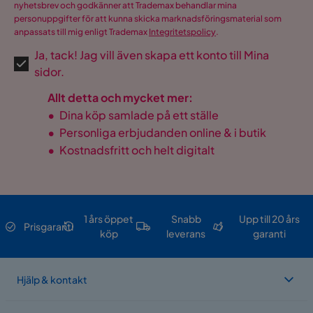
nyhetsbrev och godkänner att Trademax behandlar mina
personuppgifter för att kunna skicka marknadsföringsmaterial som
anpassats till mig enligt Trademax
Integritetspolicy
.
Ja, tack! Jag vill även skapa ett konto till Mina
sidor.
Allt detta och mycket mer:
•
Dina köp samlade på ett ställe
•
Personliga erbjudanden online & i butik
•
Kostnadsfritt och helt digitalt
1 års öppet
Snabb
Upp till 20 års
Prisgaranti
köp
leverans
garanti
Hjälp & kontakt