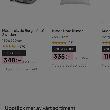
1 år sedan
Asiya
A
1 år sedan
Madrasskydd Borganäs of
Kudde Hotellkudde
Kudd
Sweden
65 x 90 cm
Borg
Seif A
180 x 200 cm
SA
(
16
)
(
370
)
KOLLA PRISET!
KOLL
KOLLA PRISET!
2 år sedan
335:-
11
348:-
Förr
599:-
Pris
Original
Pri
Or
Förr
599:-
Pris
Original
Tidigare lägsta pris 335:-
Tidig
Farxiyo
F
Pris
Pri
Tidigare lägsta pris 348:-
Pris
3 år sedan
Visa fler recensioner
Verified by Trustvoice
Upptäck mer av vårt sortiment