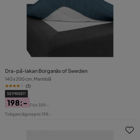
Dra-på-lakan Borganäs of Sweden
140 x 200 cm, Marinblå
(
3
)
SE PRISET!
198:-
Förr
359:-
Pris
Original
Tidigare lägsta pris 198:-
Pris