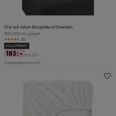
Dra-på-lakan Borganäs of Sweden
120 x 200 cm, Ljusgrå
(
5
)
KOLLA PRISET!
183:-
Förr
329:-
Pris
Original
Tidigare lägsta pris 183:-
Pris