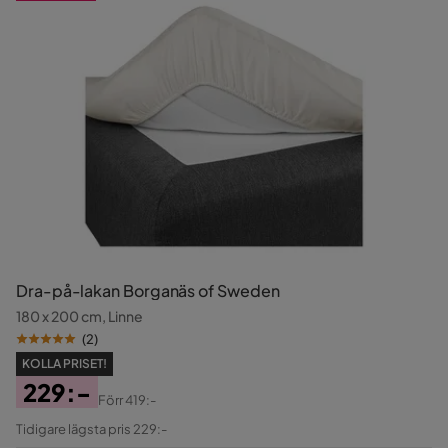
Dra-på-lakan Borganäs of Sweden
180 x 200 cm, Linne
(
2
)
KOLLA PRISET!
229:-
Förr
419:-
Pris
Original
Tidigare lägsta pris 229:-
Pris