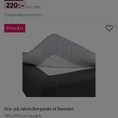
220:-
Förr
389:-
Pris
Original
Tidigare lägsta pris 220:-
Pris
Prisvärt
Dra-på-lakan Borganäs of Sweden
140 x 200 cm, Ljusgrå