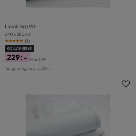
Lakan B/p Vit
240 x 280 cm
(
3
)
KOLLA PRISET!
229:-
Förr
339:-
Pris
Original
Tidigare lägsta pris 229:-
Pris