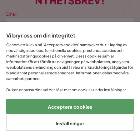
NYHETSBREV!
Email
Vi bryr oss om din integritet
Genom att klicka på "Acceptera cookies" samtycker du till lagring av
Prenumerera
nödvändiga cookies, funktionella cookies, prestandacookies och
marknadsföringscookies på din enhet. Dessa cookies samlar
information för att förbättra navigeringen på webbplatsen, analysera
Genom att fylla i min mailadress bekräftar jag att jag vill ha Trademax
webbplatsens användning och bistå i våra marknadsföringsåtgärder för
nyhetsbrev och godkänner att Trademax behandlar mina
bland annat personaliserade annonser. Informationen delas med våra
personuppgifter för att kunna skicka marknadsföringsmaterial som
samarbetspartners.
anpassats till mig enligt Trademax
Integritetspolicy
.
Du kan anpassa dina val och läsa mer om cookies under Inställningar.
Ja, tack! Jag vill även skapa ett konto till Mina
sidor.
Acceptera cookies
Allt detta och mycket mer:
•
Dina köp samlade på ett ställe
Inställningar
•
Personliga erbjudanden online & i butik
•
Kostnadsfritt och helt digitalt