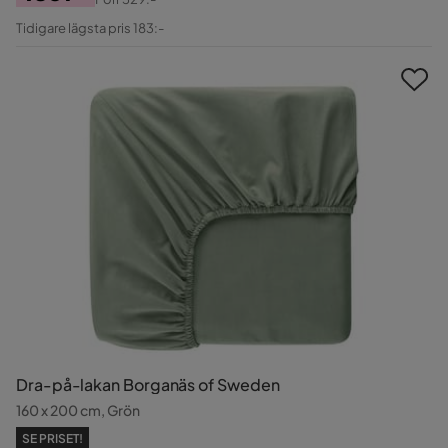
Pris
Original
Tidigare lägsta pris 183:-
Pris
Dra-på-lakan Borganäs of Sweden
160 x 200 cm, Grön
SE PRISET!