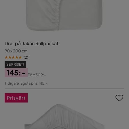
Dra-på-lakan Rullpackat
90 x 200 cm
(
2
)
SE PRISET!
145:-
Förr
309:-
Pris
Original
Tidigare lägsta pris 145:-
Pris
Prisvärt