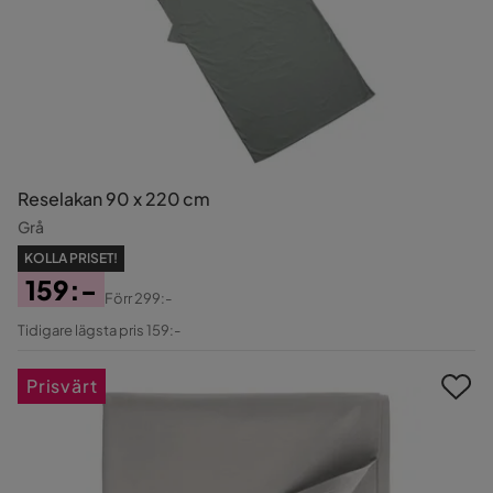
Reselakan 90 x 220 cm
Grå
KOLLA PRISET!
159:-
Förr
299:-
Pris
Original
Tidigare lägsta pris 159:-
Pris
Prisvärt