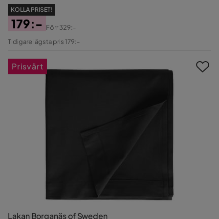
KOLLA PRISET!
179:-
Förr
329:-
Pris
Original
Tidigare lägsta pris 179:-
Pris
Prisvärt
Lakan Borganäs of Sweden