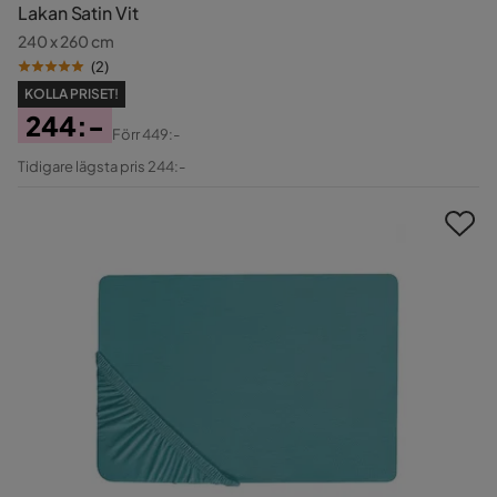
Lakan Satin Vit
240 x 260 cm
(
2
)
KOLLA PRISET!
244:-
Förr
449:-
Pris
Original
Tidigare lägsta pris 244:-
Pris