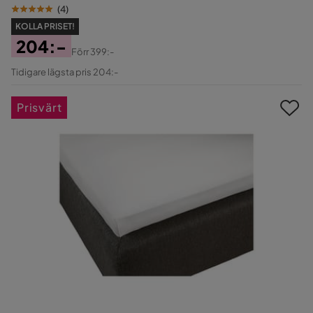
(
4
)
KOLLA PRISET!
204:-
Förr
399:-
Pris
Original
Tidigare lägsta pris 204:-
Pris
Prisvärt