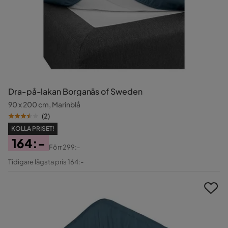
Dra-på-lakan Borganäs of Sweden
90 x 200 cm, Marinblå
(
2
)
KOLLA PRISET!
164:-
Förr
299:-
Pris
Original
Tidigare lägsta pris 164:-
Pris