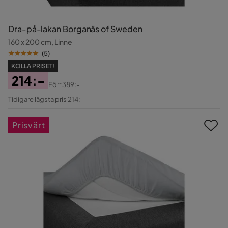
Dra-på-lakan Borganäs of Sweden
160 x 200 cm, Linne
(
5
)
KOLLA PRISET!
214:-
Förr
389:-
Pris
Original
Tidigare lägsta pris 214:-
Pris
Prisvärt