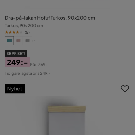
Dra-på-lakan Hofuf Turkos, 90x200 cm
Turkos, 90x200 cm
(
5
)
+4
SE PRISET!
249:-
Förr
369:-
Pris
Original
Tidigare lägsta pris 249:-
Pris
Nyhet