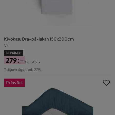
Kiyokazu Dra-på-lakan 150x200cm
Vit
SE PRISET!
279:-
Förr
419:-
Pris
Original
Tidigare lägsta pris 279:-
Pris
Prisvärt