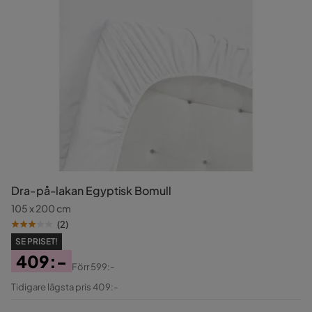
Dra-på-lakan Egyptisk Bomull
105 x 200 cm
(
2
)
SE PRISET!
409:-
Förr
599:-
Pris
Original
Tidigare lägsta pris 409:-
Pris