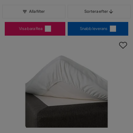
Sortera efter
Alla filter
Sortera efter
Visa bara Rea
Snabb leverans