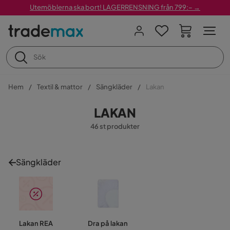
Utemöblerna ska bort! LAGERRENSNING från 799:– →
Hem
Textil & mattor
Sängkläder
Lakan
LAKAN
46 st produkter
Sängkläder
Lakan REA
Dra på lakan