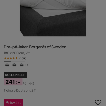
Dra-på-lakan Borganäs of Sweden
180 x 200 cm, Vit
(
107
)
+4
KOLLA PRISET!
241:-
Förr
449:-
Pris
Original
Tidigare lägsta pris 241:-
Pris
Prisvärt