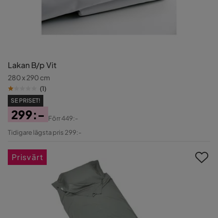
Lakan B/p Vit
280 x 290 cm
(
1
)
SE PRISET!
299:-
Förr
449:-
Pris
Original
Tidigare lägsta pris 299:-
Pris
Prisvärt