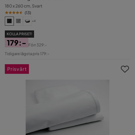
180 x 260 cm, Svart
(
13
)
+4
KOLLA PRISET!
179:-
Förr
329:-
Pris
Original
Tidigare lägsta pris 179:-
Pris
Prisvärt