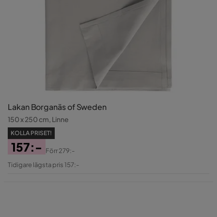
Lakan Borganäs of Sweden
150 x 250 cm, Linne
KOLLA PRISET!
157:-
Förr
279:-
Pris
Original
Tidigare lägsta pris 157:-
Pris