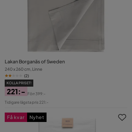
Lakan Borganäs of Sweden
240 x 260 cm, Linne
(
2
)
KOLLA PRISET!
221:-
Förr
399:-
Pris
Original
Tidigare lägsta pris 221:-
Pris
Få kvar
Nyhet