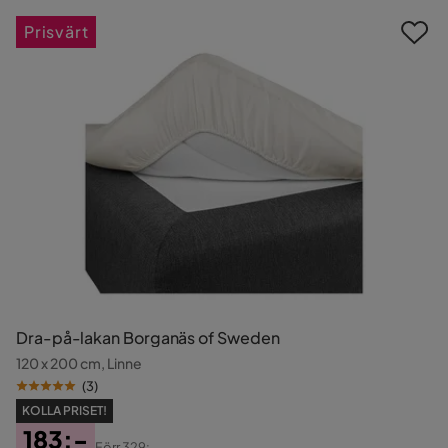
Prisvärt
Dra-på-lakan Borganäs of Sweden
120 x 200 cm, Linne
(
3
)
KOLLA PRISET!
183:-
Förr
329:-