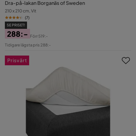
Dra-på-lakan Borganäs of Sweden
210 x 210 cm, Vit
(
7
)
SE PRISET!
288:-
Förr
519:-
Pris
Original
Tidigare lägsta pris 288:-
Pris
Prisvärt