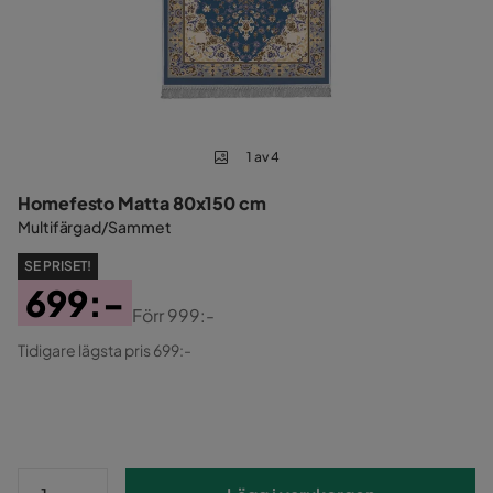
1 av 4
Homefesto Matta 80x150 cm
Multifärgad/Sammet
SE PRISET!
699:-
Förr
999:-
Pris
Original
Tidigare lägsta pris 699:-
Pris