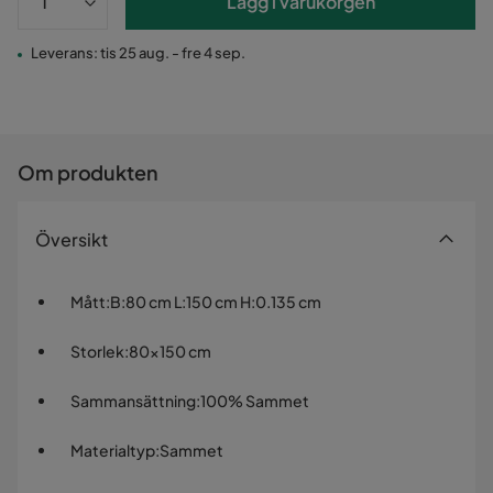
Lägg i varukorgen
Leverans: tis 25 aug. - fre 4 sep.
Om produkten
Översikt
Mått
:
B:80 cm L:150 cm H:0.135 cm
Storlek
:
80x150 cm
Sammansättning
:
100% Sammet
Materialtyp
:
Sammet