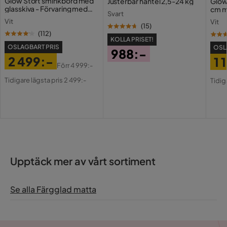
Glow Stort sminkbord med
Justerbar hantel 2,5-24 kg
Glow
glasskiva - Förvaring med
cm m
Svart
lådor och fack 120 cm
Holl
Vit
Vit
USB-
(
15
)
(
112
)
KOLLA PRISET!
OSLAGBART PRIS
OSL
988:-
2 499:-
1 
Pris
Förr
4 999:-
Pris
Original
Pri
Or
Tidigare lägsta pris 2 499:-
Tidig
Pris
Pri
Upptäck mer av vårt sortiment
Se alla Färgglad matta