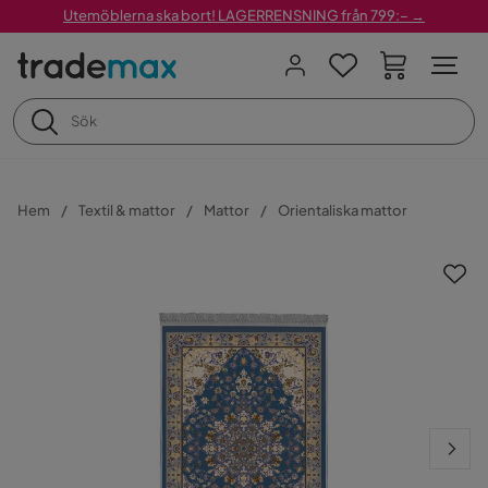
Utemöblerna ska bort! LAGERRENSNING från 799:– →
Hem
Textil & mattor
Mattor
Orientaliska mattor