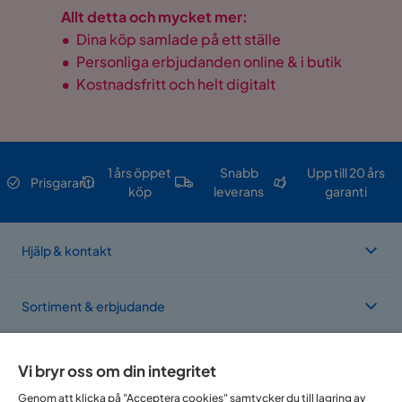
Allt detta och mycket mer:
•
Dina köp samlade på ett ställe
•
Personliga erbjudanden online & i butik
•
Kostnadsfritt och helt digitalt
1 års öppet
Snabb
Upp till 20 års
Prisgaranti
köp
leverans
garanti
Hjälp & kontakt
Sortiment & erbjudande
Om Trademax
Vi bryr oss om din integritet
Genom att klicka på "Acceptera cookies" samtycker du till lagring av