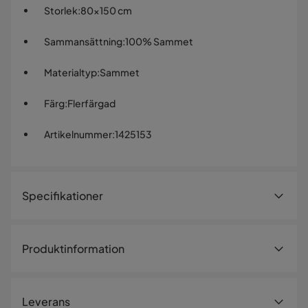
Storlek
:
80x150 cm
Sammansättning
:
100% Sammet
Materialtyp
:
Sammet
Färg
:
Flerfärgad
Artikelnummer
:
1425153
Specifikationer
Artikelnummer:
1425153
Produktinformation
Storlek
Homefesto Matta 80x150 cm är en vacker orientalisk
Höjd
0.135 cm
matta som kommer att ge en touch av färg och stil till ditt
Leverans