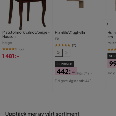
Matstol mörk valnöt/beige -
Homitis Vägghylla
Home
Hudson
cm
Ek
beige
Multi
(
2
)
(
2
)
1 481:-
SE P
Pris
9
SE PRISET!
Pri
Or
442:-
Tidig
Förr
749:-
Pri
Pris
Original
Tidigare lägsta pris 442:-
Pris
Upptäck mer av vårt sortiment