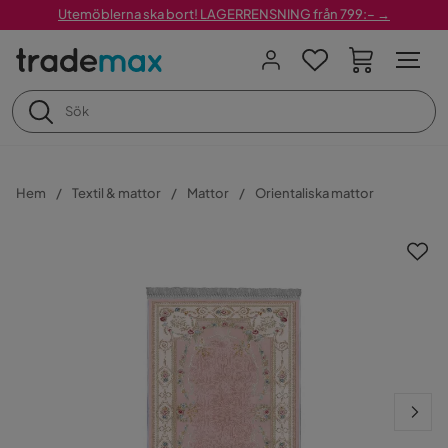
Utemöblerna ska bort! LAGERRENSNING från 799:– →
Hem
Textil & mattor
Mattor
Orientaliska mattor