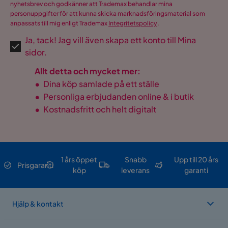
nyhetsbrev och godkänner att Trademax behandlar mina
personuppgifter för att kunna skicka marknadsföringsmaterial som
anpassats till mig enligt Trademax
Integritetspolicy
.
Ja, tack! Jag vill även skapa ett konto till Mina
sidor.
Allt detta och mycket mer:
•
Dina köp samlade på ett ställe
•
Personliga erbjudanden online & i butik
•
Kostnadsfritt och helt digitalt
1 års öppet
Snabb
Upp till 20 års
Prisgaranti
köp
leverans
garanti
Hjälp & kontakt