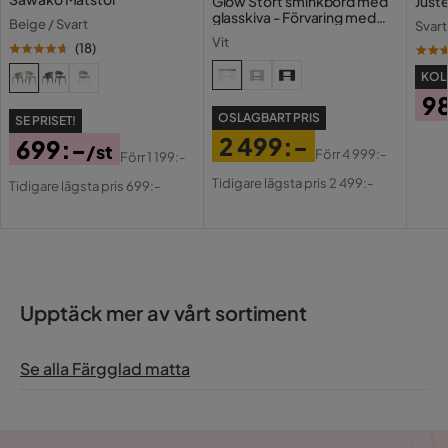
Glow Stort sminkbord med
Juste
glasskiva - Förvaring med
Beige / Svart
Svart
lådor och fack 120 cm
Vit
(
18
)
KOLL
9
OSLAGBART PRIS
SE PRISET!
Pri
2 499:-
699:-
/st
Förr
4 999:-
Förr
1 199:-
Pris
Original
Pris
Original
Tidigare lägsta pris 2 499:-
Tidigare lägsta pris 699:-
Pris
Pris
Upptäck mer av vårt sortiment
Se alla Färgglad matta