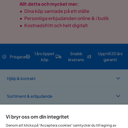
Allt detta och mycket mer:
•
Dina köp samlade på ett ställe
•
Personliga erbjudanden online & i butik
•
Kostnadsfritt och helt digitalt
1 års öppet
Snabb
Upp till 20 års
Prisgaranti
köp
leverans
garanti
Hjälp & kontakt
Sortiment & erbjudande
Om Trademax
Vi bryr oss om din integritet
Genom att klicka på "Acceptera cookies" samtycker du till lagring av