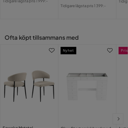
Tidigare lägsta pris 1 999:-
Pris
Original
Tidig
Pris
Pri
Tidigare lägsta pris 1 399:-
Pris
Ofta köpt tillsammans med
Nyhet
Pris
Sawako Matstol