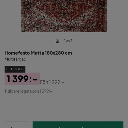
1 av 7
Homefesto Matta 180x280 cm
Multifärgad
SE PRISET!
1 399:-
Förr
1 999:-
Pris
Original
Tidigare lägsta pris 1 399:-
Pris