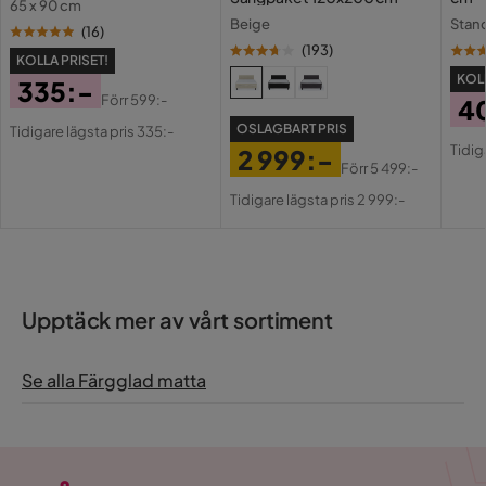
65 x 90 cm
Beige
Stan
(
16
)
(
193
)
KOLLA PRISET!
KOLL
335:-
Förr
599:-
4
Pris
Original
OSLAGBART PRIS
Tidigare lägsta pris 335:-
Pri
Or
Pris
Tidig
2 999:-
Pri
Förr
5 499:-
Pris
Original
Tidigare lägsta pris 2 999:-
Pris
Upptäck mer av vårt sortiment
Se alla Färgglad matta