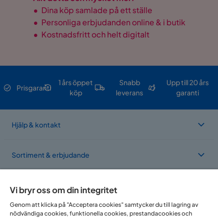
•
Dina köp samlade på ett ställe
•
Personliga erbjudanden online & i butik
•
Kostnadsfritt och helt digitalt
1 års öppet
Snabb
Upp till 20 års
Prisgaranti
köp
leverans
garanti
Hjälp & kontakt
Sortiment & erbjudande
Om Trademax
Vi bryr oss om din integritet
Genom att klicka på "Acceptera cookies" samtycker du till lagring av
nödvändiga cookies, funktionella cookies, prestandacookies och
Vi finns i flera länder