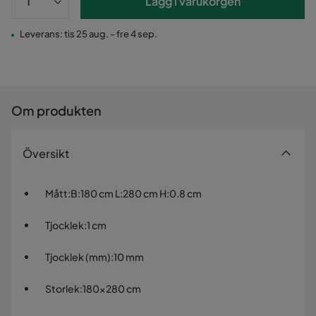
Lägg i varukorgen
Leverans: tis 25 aug. - fre 4 sep.
Om produkten
Översikt
Mått
:
B:180 cm L:280 cm H:0.8 cm
Tjocklek
:
1 cm
Tjocklek (mm)
:
10 mm
Storlek
:
180x280 cm