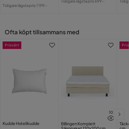
Pris
Original
Tidigare lägsta pris 699:-
Tidig
Pris
Pri
Tidigare lägsta pris 1 199:-
Pris
Ofta köpt tillsammans med
Prisvärt
Pris
10
Kudde Hotellkudde
Billingen Komplett
Täck
Sängpaket 120x200 cm
cm