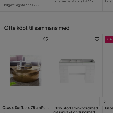
Pris
Original
Tidigare lägsta pris 1 499:-
Tidig
Pris
Pri
Tidigare lägsta pris 1 299:-
Pris
Ofta köpt tillsammans med
Pris
Osagie Soffbord 75 cm Runt
Glow Stort sminkbord med
Juste
glasskiva - Förvaring med