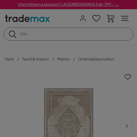
Utemöblerna ska bort! LAGERRENSNING från 799:– →
Hem
Textil & mattor
Mattor
Orientaliska mattor