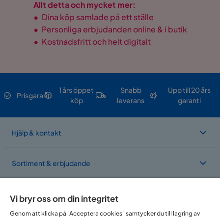
Allt detta och mycket mer:
•
Dina köp samlade på ett ställe
•
Personliga erbjudanden online & i butik
•
Kostnadsfritt och helt digitalt
1 års öppet
Snabb
Upp till 20 års
Prisgaranti
köp
leverans
garanti
Hjälp & kontakt
Sortiment & erbjudande
Om Trademax
Vi bryr oss om din integritet
Genom att klicka på "Acceptera cookies" samtycker du till lagring av