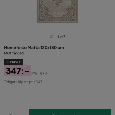
1 av 7
Homefesto Matta 120x180 cm
Multifärgad
SE PRISET!
347:-
Förr
579:-
Pris
Original
Tidigare lägsta pris 347:-
Pris