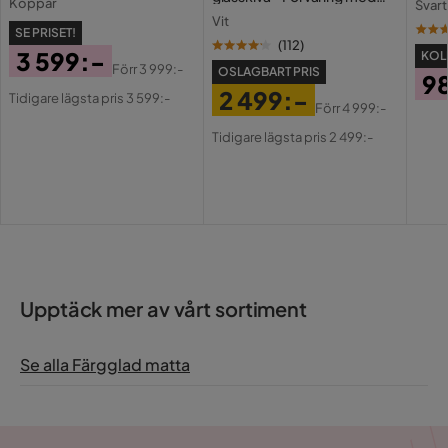
Koppar
Svart
lådor och fack 120 cm
Vit
SE PRISET!
(
112
)
3 599:-
KOLL
Förr
3 999:-
OSLAGBART PRIS
9
Pris
Original
2 499:-
Tidigare lägsta pris 3 599:-
Pri
Förr
4 999:-
Pris
Pris
Original
Tidigare lägsta pris 2 499:-
Pris
Upptäck mer av vårt sortiment
Se alla Färgglad matta