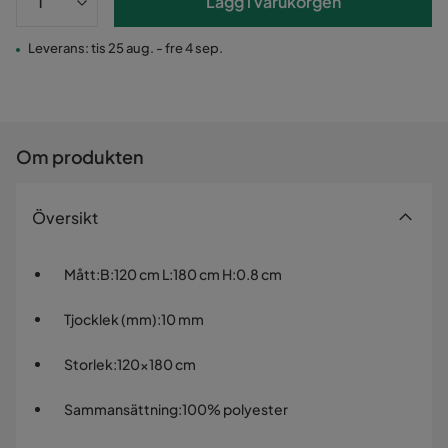
Lägg i varukorgen
Leverans: tis 25 aug. - fre 4 sep.
Om produkten
Översikt
Mått
:
B:120 cm L:180 cm H:0.8 cm
Tjocklek (mm)
:
10 mm
Storlek
:
120x180 cm
Sammansättning
:
100% polyester