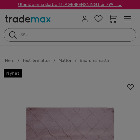
Utemöblerna ska bort! LAGERRENSNING från 799:– →
Hem
Textil & mattor
Mattor
Badrumsmatta
Nyhet