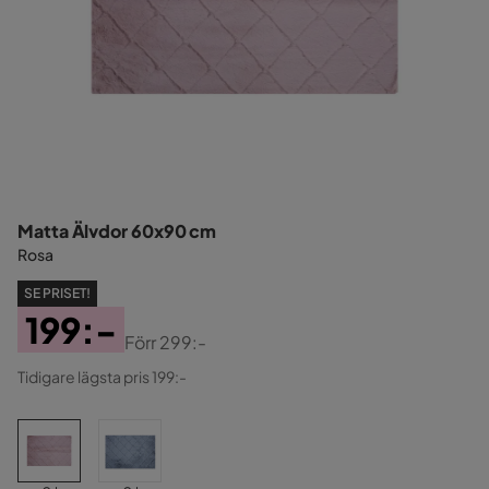
Matta Älvdor 60x90 cm
Rosa
SE PRISET!
199:-
Förr
299:-
Pris
Original
Tidigare lägsta pris 199:-
Pris