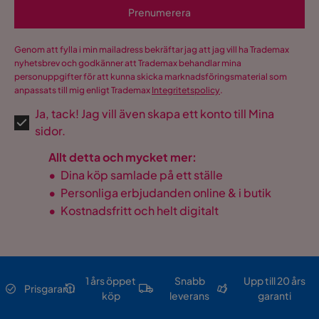
Prenumerera
Genom att fylla i min mailadress bekräftar jag att jag vill ha Trademax
nyhetsbrev och godkänner att Trademax behandlar mina
personuppgifter för att kunna skicka marknadsföringsmaterial som
anpassats till mig enligt Trademax
Integritetspolicy
.
Ja, tack! Jag vill även skapa ett konto till Mina
sidor.
Allt detta och mycket mer:
•
Dina köp samlade på ett ställe
•
Personliga erbjudanden online & i butik
•
Kostnadsfritt och helt digitalt
1 års öppet
Snabb
Upp till 20 års
Prisgaranti
köp
leverans
garanti