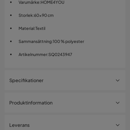
Varumärke
:
HOME4YOU
Storlek
:
60x90 cm
Material
:
Textil
Sammansättning
:
100 % polyester
Artikelnummer
:
SQ0243947
Specifikationer
Artikelnummer:
SQ0243947
Produktinformation
Storlek
Lurvig och mjuk matta för badrummet eller sovrummet.
Bredd
60 cm
Material: 100 % polyester. Med halkskyddad baksida.
Leverans
Längd
90 cm