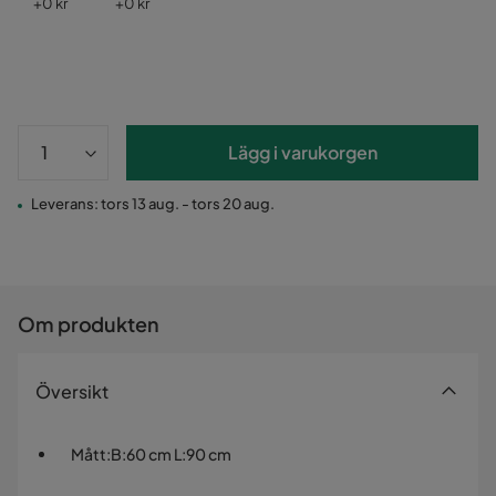
Pris
Pris
+
0 kr
+
0 kr
Lägg i varukorgen
Leverans: tors 13 aug. - tors 20 aug.
Om produkten
Översikt
Mått
:
B:60 cm L:90 cm