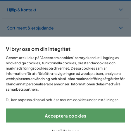
Hjälp & kontakt
Sortiment & erbjudande
Om Trademax
Vi bryr oss om din integritet
Genom att klicka på "Acceptera cookies" samtycker du till lagring av
nödvändiga cookies, funktionella cookies, prestandacookies och
Vi finns i flera länder
marknadsföringscookies på din enhet. Dessa cookies samlar
information för att förbättra navigeringen på webbplatsen, analysera
webbplatsens användning och bistå i våra marknadsföringsåtgärder för
bland annat personaliserade annonser. Informationen delas med våra
samarbetspartners.
Du kan anpassa dina val och läsa mer om cookies under Inställningar.
Acceptera cookies
Följ oss på: