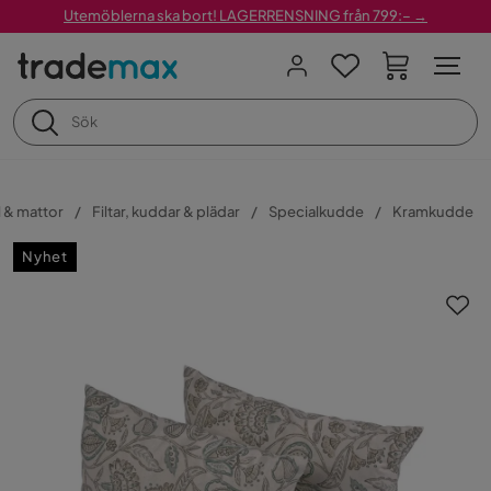
Utemöblerna ska bort! LAGERRENSNING från 799:– →
l & mattor
Filtar, kuddar & plädar
Specialkudde
Kramkudde
Nyhet