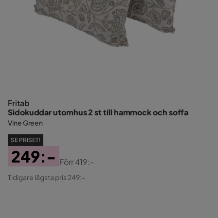
Fritab
Sidokuddar utomhus 2 st till hammock och soffa
Vine Green
SE PRISET!
249:-
Förr
419:-
Pris
Original
Tidigare lägsta pris 249:-
Pris