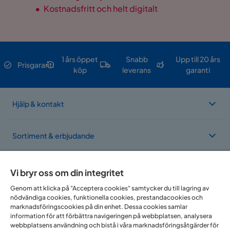
•
Kostnadsfritt och helt digitalt
1 års öppet
Snabb
Upp till 20 års
Prisgaranti
köp
leverans
garanti
Hjälp & kontakt
Sortiment & erbjudande
Om Trademax
Vi bryr oss om din integritet
Genom att klicka på "Acceptera cookies" samtycker du till lagring av
nödvändiga cookies, funktionella cookies, prestandacookies och
Vi finns i flera länder
marknadsföringscookies på din enhet. Dessa cookies samlar
information för att förbättra navigeringen på webbplatsen, analysera
webbplatsens användning och bistå i våra marknadsföringsåtgärder för