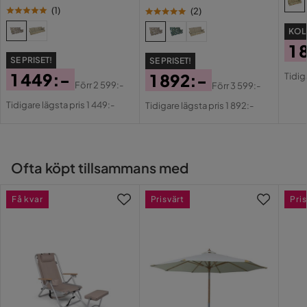
(
1
)
(
2
)
KOLL
1 
SE PRISET!
SE PRISET!
Pri
Or
1 449:-
1 892:-
Tidig
Pri
Förr
2 599:-
Förr
3 599:-
Pris
Original
Pris
Original
Tidigare lägsta pris 1 449:-
Tidigare lägsta pris 1 892:-
Pris
Pris
Ofta köpt tillsammans med
Få kvar
Prisvärt
Pris