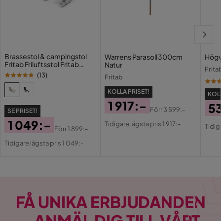
Brassestol & campingstol
Warrens Parasoll 300cm
Högv
Fritab Friluftsstol Fritab
Natur
Frita
ROXY original Beige
(
13
)
Fritab
KOLLA PRISET!
KOLL
1 917:-
5
Förr
3 599:-
SE PRISET!
Pris
Original
Pri
Or
1 049:-
Tidigare lägsta pris 1 917:-
Tidig
Förr
1 899:-
Pris
Pri
Pris
Original
Tidigare lägsta pris 1 049:-
Pris
FÅ UNIKA ERBJUDANDEN
– ANMÄL DIG TILL VÅRT