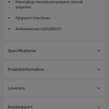
Materialtyp
:
riven/skuren polyeter, bomull,
polyester
Färgnamn
:
Vine Green
Artikelnummer
:
SQ0238007
Specifikationer
Artikelnummer:
SQ0238007
Produktinformation
Storlek
Bredd
48 cm
Leverans
Djup
27 cm
Material
Leveranssätt
Kundsupport