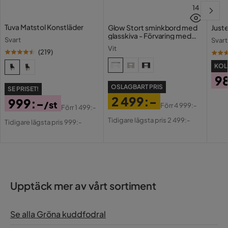
14
Tuva Matstol Konstläder
Glow Stort sminkbord med
Juste
glasskiva - Förvaring med
Svart
Svart
lådor och fack 120 cm
Vit
(
219
)
KOLL
9
OSLAGBART PRIS
SE PRISET!
Pri
2 499:-
999:-
/st
Förr
4 999:-
Förr
1 499:-
Pris
Original
Pris
Original
Tidigare lägsta pris 2 499:-
Tidigare lägsta pris 999:-
Pris
Pris
Upptäck mer av vårt sortiment
Se alla Gröna kuddfodral