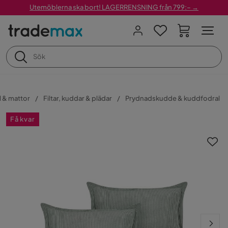
Utemöblerna ska bort! LAGERRENSNING från 799:– →
l & mattor
Filtar, kuddar & plädar
Prydnadskudde & kuddfodral
Få kvar