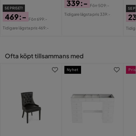
339:-
Förr
509:-
Mått och Vikt
SE PRISET!
SE P
Pris
Original
Tidigare lägsta pris 339:-
469:-
2
Pris
Förr
699:-
Produktbredd (cm): 47
Pris
Original
Pri
Or
Produktdjup (cm): 27
Tidigare lägsta pris 469:-
Tidig
Pris
Pri
Produktens vikt (kg): 0.4
Allmänna mått (cm): 47x27x10
Ofta köpt tillsammans med
Nyhet
Pris