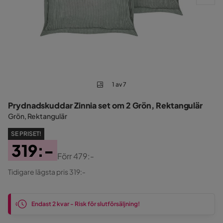
1 av 7
Prydnadskuddar Zinnia set om 2 Grön, Rektangulär
Grön, Rektangulär
SE PRISET!
319:-
Förr
479:-
Pris
Original
Tidigare lägsta pris 319:-
Pris
Endast 2 kvar - Risk för slutförsäljning!