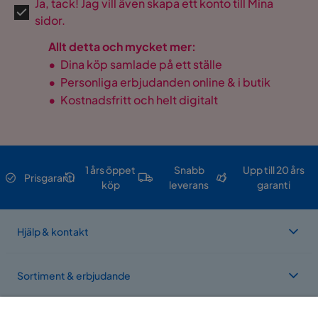
Ja, tack! Jag vill även skapa ett konto till Mina
sidor.
Allt detta och mycket mer:
•
Dina köp samlade på ett ställe
•
Personliga erbjudanden online & i butik
•
Kostnadsfritt och helt digitalt
1 års öppet
Snabb
Upp till 20 års
Prisgaranti
köp
leverans
garanti
Hjälp & kontakt
Sortiment & erbjudande