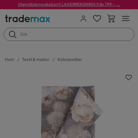
Utemöblerna ska bort! LAGERRENSNING från 799:– →
Hem
Textil & mattor
Kökstextilier