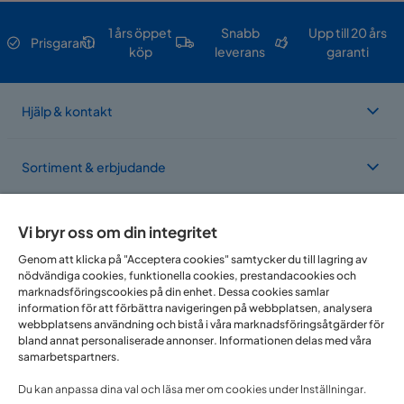
1 års öppet
Snabb
Upp till 20 års
Prisgaranti
köp
leverans
garanti
Hjälp & kontakt
Sortiment & erbjudande
Om Trademax
Vi bryr oss om din integritet
Genom att klicka på "Acceptera cookies" samtycker du till lagring av
nödvändiga cookies, funktionella cookies, prestandacookies och
Vi finns i flera länder
marknadsföringscookies på din enhet. Dessa cookies samlar
information för att förbättra navigeringen på webbplatsen, analysera
webbplatsens användning och bistå i våra marknadsföringsåtgärder för
bland annat personaliserade annonser. Informationen delas med våra
samarbetspartners.
Du kan anpassa dina val och läsa mer om cookies under Inställningar.