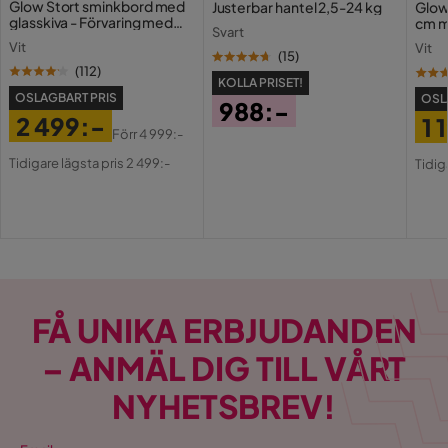
Glow Stort sminkbord med
Justerbar hantel 2,5-24 kg
Glow
glasskiva - Förvaring med
cm m
Svart
lådor och fack 120 cm
Holl
Vit
Vit
USB-
(
15
)
(
112
)
KOLLA PRISET!
OSLAGBART PRIS
OSL
988:-
2 499:-
1 
Pris
Förr
4 999:-
Pris
Original
Pri
Or
Tidigare lägsta pris 2 499:-
Tidig
Pris
Pri
FÅ UNIKA ERBJUDANDEN
– ANMÄL DIG TILL VÅRT
NYHETSBREV!