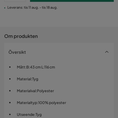
Leverans: tis 11 aug. - tis 18 aug.
Om produkten
Översikt
Mått
:
B:43 cm L:116 cm
Material
:
Tyg
Materialval
:
Polyester
Materialtyp
:
100% polyester
Utseende
:
Tyg