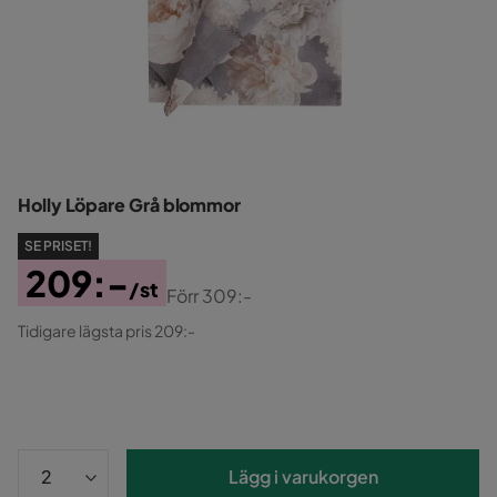
Holly Löpare Grå blommor
SE PRISET!
209:-
/st
Förr
309:-
Pris
Original
Tidigare lägsta pris 209:-
Pris
Lägg i varukorgen