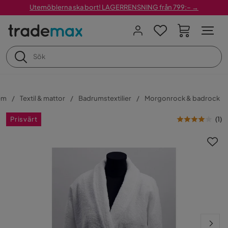
Utemöblerna ska bort! LAGERRENSNING från 799:– →
em
Textil & mattor
Badrumstextilier
Morgonrock & badrock
Prisvärt
(
1
)