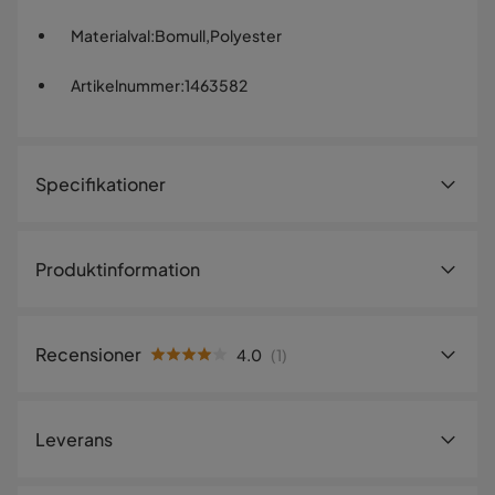
Materialval
:
Bomull,Polyester
Artikelnummer
:
1463582
Specifikationer
Artikelnummer:
1463582
Produktinformation
Storlek
Storlek
Unisex
Recensioner
4.0
(
1
)
Material
4.0
5
☆
4
☆
Material
Tyg
Leverans
3
☆
2
☆
86% Bomull,14%
1
☆
1 betyg
Sammansättning