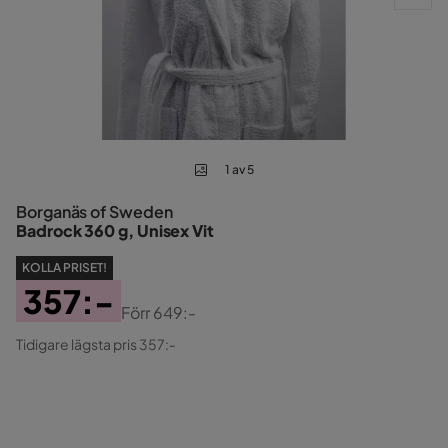
1 av 5
Borganäs of Sweden
Badrock 360 g, Unisex Vit
KOLLA PRISET!
357:-
Förr
649:-
Pris
Original
Tidigare lägsta pris 357:-
Pris