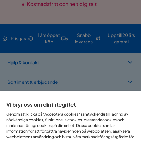
•
Kostnadsfritt och helt digitalt
1 års öppet
Snabb
Upp till 20 års
Prisgaranti
köp
leverans
garanti
Hjälp & kontakt
Sortiment & erbjudande
Om Trademax
Vi bryr oss om din integritet
Genom att klicka på "Acceptera cookies" samtycker du till lagring av
nödvändiga cookies, funktionella cookies, prestandacookies och
Vi finns i flera länder
marknadsföringscookies på din enhet. Dessa cookies samlar
information för att förbättra navigeringen på webbplatsen, analysera
webbplatsens användning och bistå i våra marknadsföringsåtgärder för