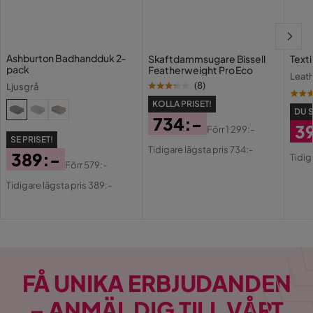
Ashburton Badhandduk 2-
Skaftdammsugare Bissell
Texti
pack
Featherweight Pro Eco
Leat
(
8
)
Ljusgrå
KOLLA PRISET!
DU 
734:-
3
Förr
1 299:-
Pris
Original
SE PRISET!
Ra
Or
Tidigare lägsta pris 734:-
389:-
Tidig
Pris
Förr
579:-
Pri
Pri
Pris
Original
Tidigare lägsta pris 389:-
Pris
FÅ UNIKA ERBJUDANDEN
– ANMÄL DIG TILL VÅRT