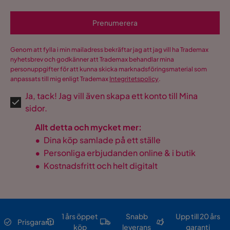
Prenumerera
Genom att fylla i min mailadress bekräftar jag att jag vill ha Trademax
nyhetsbrev och godkänner att Trademax behandlar mina
personuppgifter för att kunna skicka marknadsföringsmaterial som
anpassats till mig enligt Trademax
Integritetspolicy
.
Ja, tack! Jag vill även skapa ett konto till Mina
sidor.
Allt detta och mycket mer:
•
Dina köp samlade på ett ställe
•
Personliga erbjudanden online & i butik
•
Kostnadsfritt och helt digitalt
1 års öppet
Snabb
Upp till 20 års
Prisgaranti
köp
leverans
garanti