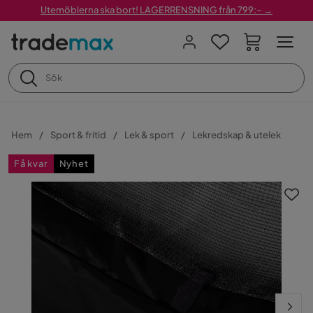
Utemöblerna ska bort! LAGERRENSNING från 799:– →
Hem
Sport & fritid
Lek & sport
Lekredskap & utelek
Få kvar
Nyhet