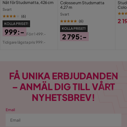
Nät för Studsmatta, 426 cm
Colosseum Studsmatta
Stud
4,27 m
Colo
Svart
Svart
(
6
)
2 1
(
6
)
KOLLA PRISET!
Pri
KOLLA PRISET!
999:-
Förr
1 499:-
2 795:-
Pris
Original
Tidigare lägsta pris 999:-
Pris
Pris
FÅ UNIKA ERBJUDANDEN
– ANMÄL DIG TILL VÅRT
NYHETSBREV!
Email