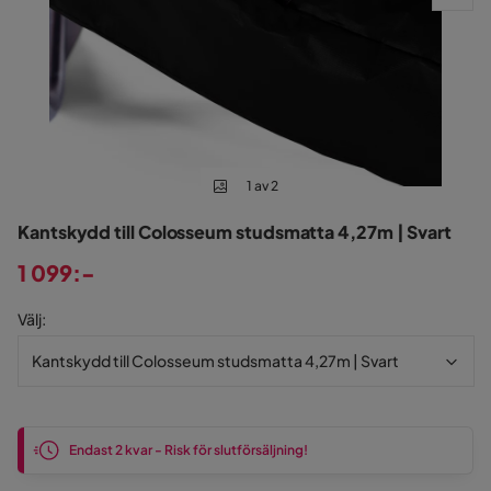
1 av 2
Kantskydd till Colosseum studsmatta 4,27m | Svart
1 099:-
Pris
Välj
:
Kantskydd till Colosseum studsmatta 4,27m | Svart
Endast 2 kvar - Risk för slutförsäljning!