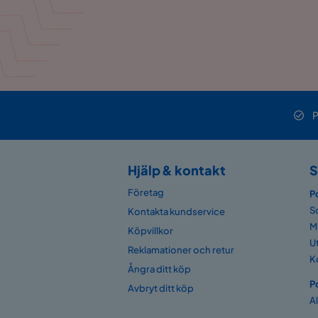
P
Hjälp & kontakt
S
Företag
P
S
Kontakta kundservice
M
Köpvillkor
U
Reklamationer och retur
K
Ångra ditt köp
P
Avbryt ditt köp
A