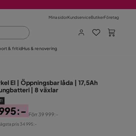
Mina sidor
Kundservice
Butiker
Företag
ort & fritid
Hus & renovering
kel El | Öppningsbar låda | 17,5Ah
ngbatteri | 8 växlar
T!
 995:-
Förr
39 999:-
ginal
lägsta pris 34 995:-