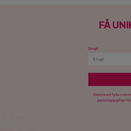
FÅ UNI
Email
Genom att fylla i min 
personuppgifter för