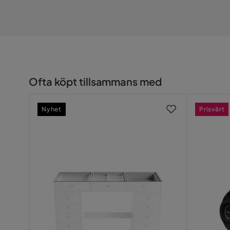
att du får 69 % längre körsträcka än liknande eldrivna l
laddning med 16 Ah batteri är upp till 60 km, men varier
övriga cykelförhållanden. Motsvarande cykel med 10,4 A
Växelsystem från Shimano
För en bättre cykelupplevelse är lådcykeln utrustad m
Ofta köpt tillsammans med
välkända Shimano, som är världsledande på växlar för c
och fram.
Nyhet
Prisvärt
Användarvänlig LCD-skärm
Modellen är utrustad med en LCD-skärm som enkelt mo
trip och kilometerräknare, hastighetsmätare, batterin
kan du även ställa in assistans i 5 nivåer. Lådcykeln är
från huvudbatteriet. Däck med reflexer gör dig extra try