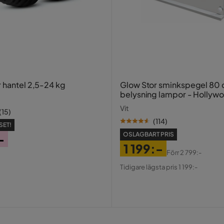
r hantel 2,5-24 kg
Glow Stor sminkspegel 80
belysning lampor - Hollyw
spegel med USB-charging
Vit
(
15
)
(
114
)
SET!
OSLAGBART PRIS
-
1 199:-
Förr
2 799:-
Pris
Original
Tidigare lägsta pris 1 199:-
Pris