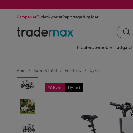
Kampanjer
Outlet
Nyheter
Reportage & guider
Möbler
Utemöbler
Trädgård
Hem
Sport & fritid
Friluftsliv
Cyklar
Få kvar
Nyhet