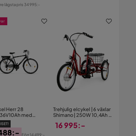
atterat
re lägsta pris 34 995:-
s
var
kel Herr 28
Trehjulig elcykel | 6 växlar
/36V10Ah med
Shimano | 250W 10,4Ah |
ldator
Metallic röd
16 995:-
ISET!
 488:-
Pris
Förr
14 499:-