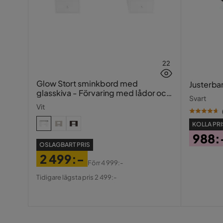
22
Glow Stort sminkbord med
Justerba
glasskiva - Förvaring med lådor och
Svart
fack 120 cm
Vit
KOLLA PRI
988:
OSLAGBART PRIS
Pris
2 499:-
Förr
4 999:-
Pris
Original
Tidigare lägsta pris 2 499:-
Pris