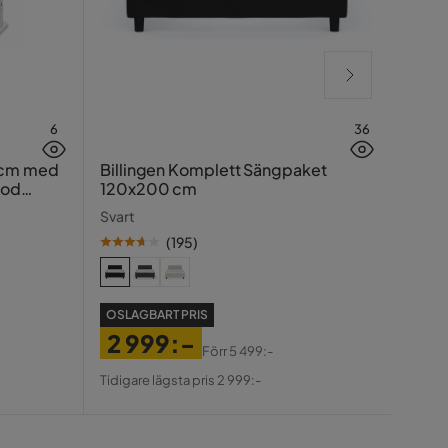
6
36
Hasin
 cm med
Billingen Komplett Sängpaket
ood
120x200 cm
Traver
Svart
(
195
)
SE PR
OSLAGBART PRIS
99
2 999:-
Pris
Ori
Förr
5 499:-
Tidiga
Pris
Original
Pris
Tidigare lägsta pris 2 999:-
Pris