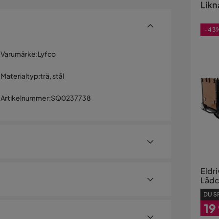
Likn
-43
Varumärke
:
Lyfco
Materialtyp
:
trä, stål
Artikelnummer
:
SQ0237738
Eldr
Lådcy
250W
DU S
LG-b
atteri och 8 växlar
19
växla