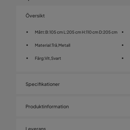
Översikt
Mått
:
B:105 cm L:205 cm H:110 cm D:205 cm
Material
:
Trä,Metall
Färg
:
Vit,Svart
Specifikationer
Artikelnummer:
SQ0237738
Produktinformation
Storlek
Lådcykel med 17,5 Ah Samsungb
Höjd
110 cm
Leverans