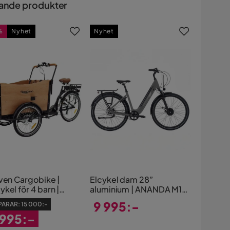
ande produkter
%
Nyhet
Nyhet
iven Cargobike |
Elcykel dam 28”
kel för 4 barn |
aluminium | ANANDA M131
 Ananda-motor,
| 13Ah integrerat batteri |
9 995:-
PARAR:
15 000:-
atteri & Shimano 6-
Elodin
 995:-
r
Pris