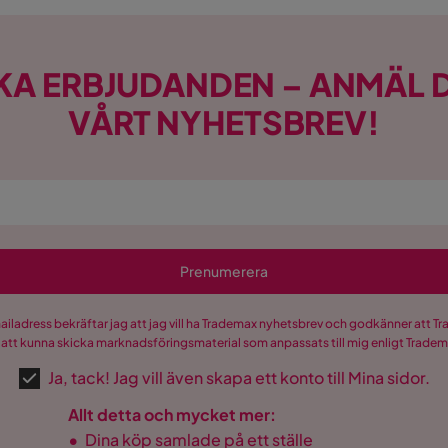
KA ERBJUDANDEN – ANMÄL D
VÅRT NYHETSBREV!
Prenumerera
mailadress bekräftar jag att jag vill ha Trademax nyhetsbrev och godkänner att 
 att kunna skicka marknadsföringsmaterial som anpassats till mig enligt Trade
Ja, tack! Jag vill även skapa ett konto till Mina sidor.
Allt detta och mycket mer:
•
Dina köp samlade på ett ställe