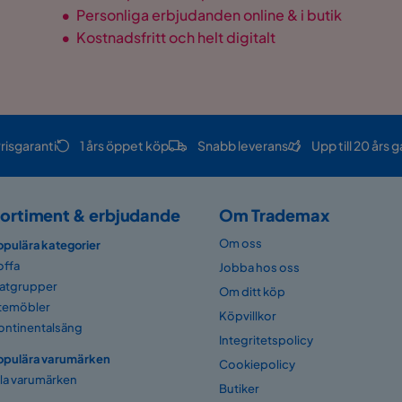
•
Personliga erbjudanden online & i butik
•
Kostnadsfritt och helt digitalt
risgaranti
1 års öppet köp
Snabb leverans
Upp till 20 års g
ortiment & erbjudande
Om Trademax
Om oss
opulära kategorier
offa
Jobba hos oss
atgrupper
Om ditt köp
temöbler
Köpvillkor
ontinentalsäng
Integritetspolicy
opulära varumärken
Cookiepolicy
lla varumärken
Butiker