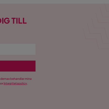
IG TILL
Trademax behandlar mina
max
Integritetspolicy
.