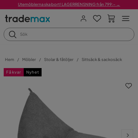
Utemöblerna ska bort! LAGERRENSNING från 799:– →
Hem
Möbler
Stolar & fåtöljer
Sittsäck & sackosäck
Få kvar
Nyhet