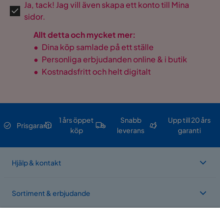
Ja, tack! Jag vill även skapa ett konto till Mina
sidor.
Allt detta och mycket mer:
•
Dina köp samlade på ett ställe
•
Personliga erbjudanden online & i butik
•
Kostnadsfritt och helt digitalt
1 års öppet
Snabb
Upp till 20 års
Prisgaranti
köp
leverans
garanti
Hjälp & kontakt
Sortiment & erbjudande