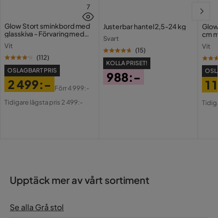
7
Glow Stort sminkbord med
Justerbar hantel 2,5-24 kg
Glow
glasskiva - Förvaring med
cm m
Svart
lådor och fack 120 cm
Holl
Vit
Vit
USB-
(
15
)
(
112
)
KOLLA PRISET!
OSLAGBART PRIS
OSL
988:-
2 499:-
1 
Pris
Förr
4 999:-
Pris
Original
Pri
Or
Tidigare lägsta pris 2 499:-
Tidig
Pris
Pri
Upptäck mer av vårt sortiment
Se alla Grå stol