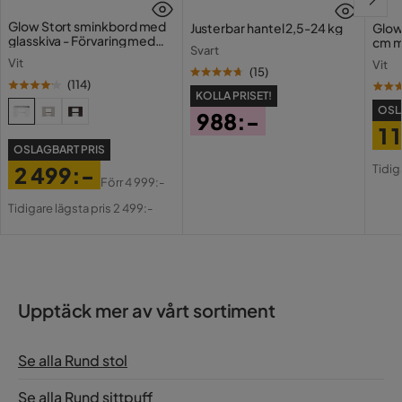
Glow Stort sminkbord med
Justerbar hantel 2,5-24 kg
Glow
glasskiva - Förvaring med
cm m
Svart
lådor och fack 120 cm
Holl
Vit
Vit
USB-
(
15
)
(
114
)
KOLLA PRISET!
OSL
988:-
1 
Pris
OSLAGBART PRIS
Pri
Or
Tidig
2 499:-
Pri
Förr
4 999:-
Pris
Original
Tidigare lägsta pris 2 499:-
Pris
Upptäck mer av vårt sortiment
Se alla Rund stol
Se alla Rund sittpuff