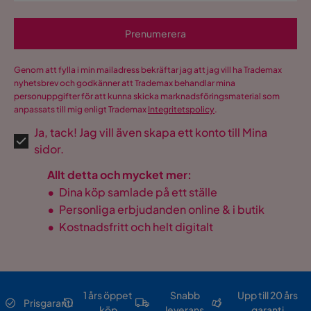
Prenumerera
Genom att fylla i min mailadress bekräftar jag att jag vill ha Trademax
nyhetsbrev och godkänner att Trademax behandlar mina
personuppgifter för att kunna skicka marknadsföringsmaterial som
anpassats till mig enligt Trademax
Integritetspolicy
.
Ja, tack! Jag vill även skapa ett konto till Mina
sidor.
Allt detta och mycket mer:
•
Dina köp samlade på ett ställe
•
Personliga erbjudanden online & i butik
•
Kostnadsfritt och helt digitalt
1 års öppet
Snabb
Upp till 20 års
Prisgaranti
köp
leverans
garanti