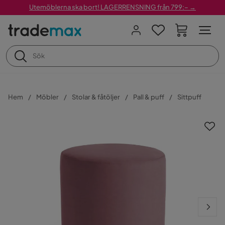
Utemöblerna ska bort! LAGERRENSNING från 799:– →
Hem
Möbler
Stolar & fåtöljer
Pall & puff
Sittpuff