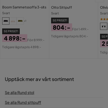
Boom Sammetssoffa 3-sits
Otto Sittpuff
Oliv
Svart
Svart
Svart
SE PRISET!
+1
804:-
Förr
1 499:-
SE PRISET!
Pris
Original
Tidigare lägsta pris 804:-
4 898:-
SE P
Pris
Förr
8 999:-
2 
Pris
Original
Tidigare lägsta pris 4 898:-
Pri
Or
Pris
Tidig
Pri
Upptäck mer av vårt sortiment
Se alla Rund stol
Se alla Rund sittpuff