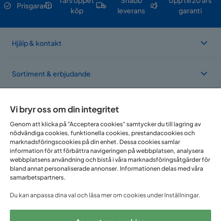
1 års öppet
Snabb
Upp till 20 års
Prisgaranti
köp
leverans
garanti
Hjälp & kontakt
Sortiment & erbjudande
Om Trademax
Vi bryr oss om din integritet
Genom att klicka på "Acceptera cookies" samtycker du till lagring av
nödvändiga cookies, funktionella cookies, prestandacookies och
Vi finns i flera länder
marknadsföringscookies på din enhet. Dessa cookies samlar
information för att förbättra navigeringen på webbplatsen, analysera
webbplatsens användning och bistå i våra marknadsföringsåtgärder för
bland annat personaliserade annonser. Informationen delas med våra
samarbetspartners.
Du kan anpassa dina val och läsa mer om cookies under Inställningar.