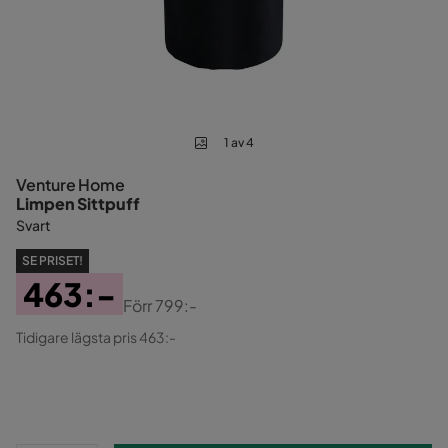
1 av 4
Venture Home
Limpen Sittpuff
Svart
SE PRISET!
463:-
Förr
799:-
Pris
Original
Tidigare lägsta pris 463:-
Pris