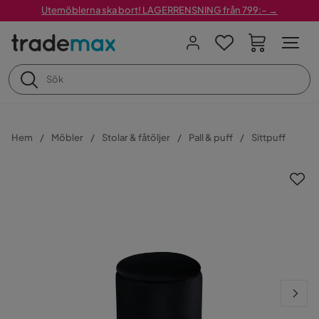
Utemöblerna ska bort! LAGERRENSNING från 799:– →
Hem
Möbler
Stolar & fåtöljer
Pall & puff
Sittpuff