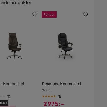
ande produkter
Få kvar
el Kontorsstol
Desmond Kontorsstol
Svart
(
1
)
(
1
)
2 975:-
ISET!