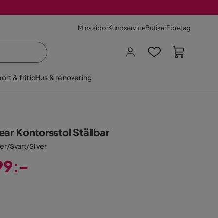
Mina sidor
Kundservice
Butiker
Företag
ort & fritid
Hus & renovering
ear Kontorsstol Ställbar
er/Svart/Silver
99:-