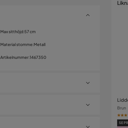
Likn
Max sitthöjd
:
57 cm
Material stomme
:
Metall
Artikelnummer
:
1467350
Lidd
Brun
SE PR