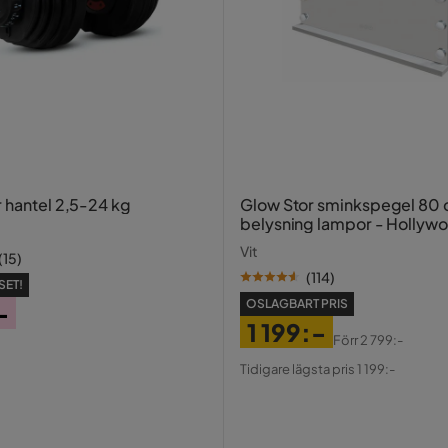
r hantel 2,5-24 kg
Glow Stor sminkspegel 80
belysning lampor - Hollyw
spegel med USB-charging
Vit
(
15
)
(
114
)
SET!
OSLAGBART PRIS
-
1 199:-
Förr
2 799:-
Pris
Original
Tidigare lägsta pris 1 199:-
Pris