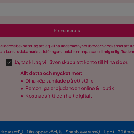
Prenumerera
mailadress bekräftar jag att jag vill ha Trademax nyhetsbrev och godkänner att 
 att kunna skicka marknadsföringsmaterial som anpassats till mig enligt Trade
Ja, tack! Jag vill även skapa ett konto till Mina sidor.
Allt detta och mycket mer:
•
Dina köp samlade på ett ställe
•
Personliga erbjudanden online & i butik
•
Kostnadsfritt och helt digitalt
risgaranti
1 års öppet köp
Snabb leverans
Upp till 20 års g