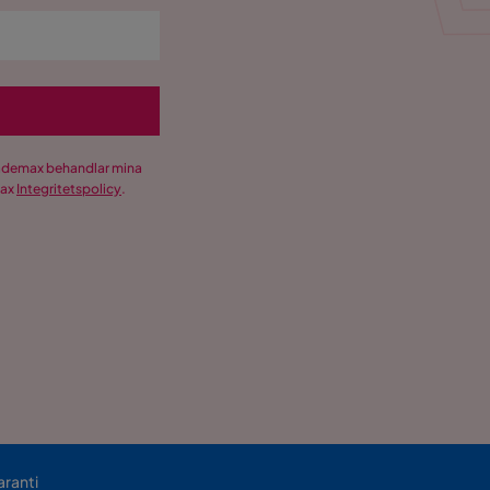
Trademax behandlar mina
max
Integritetspolicy
.
aranti