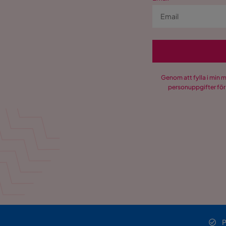
Genom att fylla i min 
personuppgifter för
P