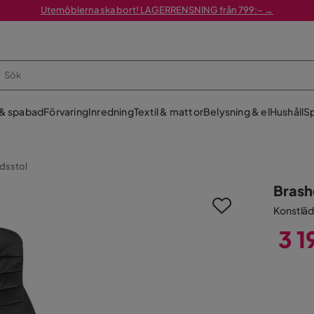
Utemöblerna ska bort! LAGERRENSNING från 799:– →
 & spabad
Förvaring
Inredning
Textil & mattor
Belysning & el
Hushåll
Sp
dsstol
Brash
Konstläd
3 1
Pris