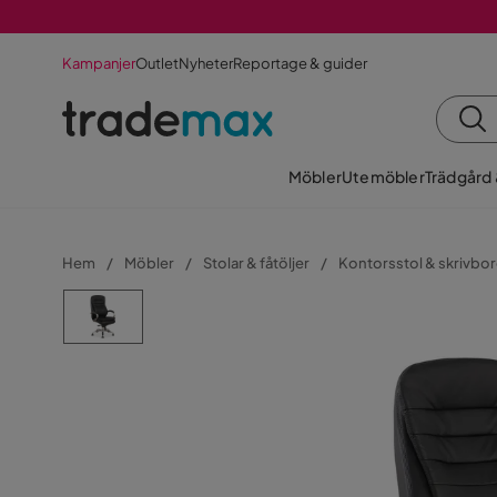
Kampanjer
Outlet
Nyheter
Reportage & guider
Möbler
Utemöbler
Trädgård
Hem
Möbler
Stolar & fåtöljer
Kontorsstol & skrivbor