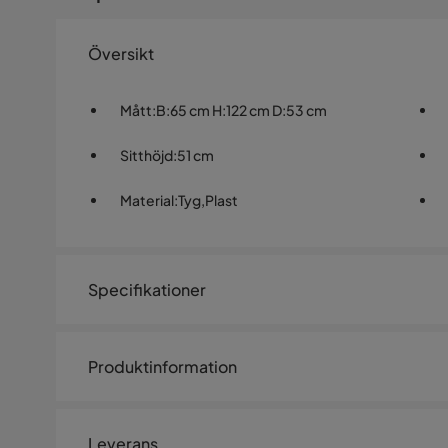
Översikt
Mått
:
B:65 cm H:122 cm D:53 cm
Sitthöjd
:
51 cm
Material
:
Tyg,Plast
Specifikationer
Artikelnummer:
1467350
Produktinformation
Storlek
Höjd
122 cm
Leverans