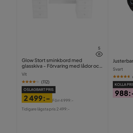
5
Glow Stort sminkbord med
Justerba
glasskiva - Förvaring med lådor och
Svart
fack 120 cm
Vit
(
112
)
KOLLA PRI
OSLAGBART PRIS
988:
2 499:-
Pris
Förr
4 999:-
Pris
Original
Tidigare lägsta pris 2 499:-
Pris