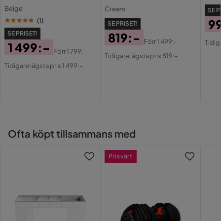
Övrigt
Beige
Cream
SE P
(
1
)
9
SE PRISET!
Färgnamn
Beige|GULD
SE PRISET!
819:-
Pri
Or
Förr
1 499:-
Tidig
1 499:-
Pris
Original
Stil
Modern
Pri
Förr
1 799:-
Tidigare lägsta pris 819:-
Pris
Original
Pris
Tidigare lägsta pris 1 499:-
Maxvikt
120 Kg
Pris
Vikt
16.2 kg
Färg
Beige,Guld
Ofta köpt tillsammans med
Serie
Loverna
Prisvärt