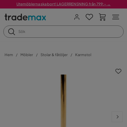
Utemöblerna ska bort! LAGERRENSNING från 799:– →
Hem
Möbler
Stolar & fåtöljer
Karmstol