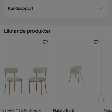
Bredd
56 cm
Leveranssätt
Kundsupport
Djup
59 cm
När du beställer från Trademax levereras dina produkter
med hemleverans. Undantag är mindre varor som
Sitthöjd
48 cm
levereras till närmsta utlämningsställe. En fraktkostnad
Liknande produkter
kan tillkomma baserat på produkternas vikt, storlek och
Kontakta kundsupport
Material
om de levereras hem eller till utlämningsställe.
Vill du förenkla din leverans ytterligare? Vi har flera
Materialutseende
Tyg
tilläggstjänster som exempelvis kvällsleverans och
inbärning som du kan välja i kassan. Om inga tillvalstjänster
Material
Metall
visas, kan vi tyvärr inte erbjuda dessa för ditt postnummer
Sammansättning
100% polyester
och valda produkter.
Läs våra
Klädselutseende
Köpvillkor
för mer information.
Sammet
Materialtyp
Sammet|Järn
Behandling
Pulverlackerad
Salvenn Matstol 2-pack
Matstol Berit
Matsa