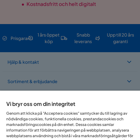
•
Kostnadsfritt och helt digitalt
1 års öppet
Snabb
Upp till 20 års
Prisgaranti
köp
leverans
garanti
Hjälp & kontakt
Sortiment & erbjudande
Om Trademax
Vi bryr oss om din integritet
Genom att klicka på "Acceptera cookies" samtycker du till lagring av
nödvändiga cookies, funktionella cookies, prestandacookies och
Vi finns i flera länder
marknadsföringscookies på din enhet. Dessa cookies samlar
information för att förbättra navigeringen på webbplatsen, analysera
webbplatsens användning och bistå i våra marknadsföringsåtgärder för