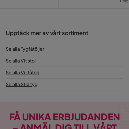
Pris
Tidig
Pri
Upptäck mer av vårt sortiment
Se alla Tygfåtöljer
Se alla Vit stol
Se alla Vit fåtölj
Se alla Stol tyg
FÅ UNIKA ERBJUDANDEN
– ANMÄL DIG TILL VÅRT