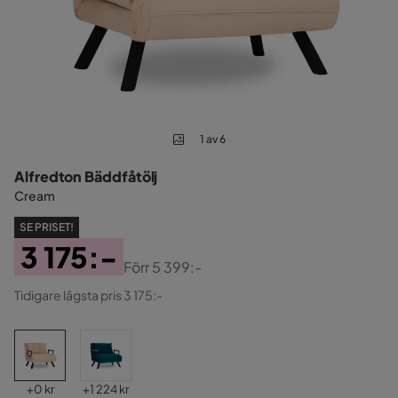
1 av 6
Alfredton Bäddfåtölj
Cream
SE PRISET!
3 175:-
Förr
5 399:-
Pris
Original
Tidigare lägsta pris 3 175:-
Pris
Pris
Pris
+
0 kr
+
1 224 kr