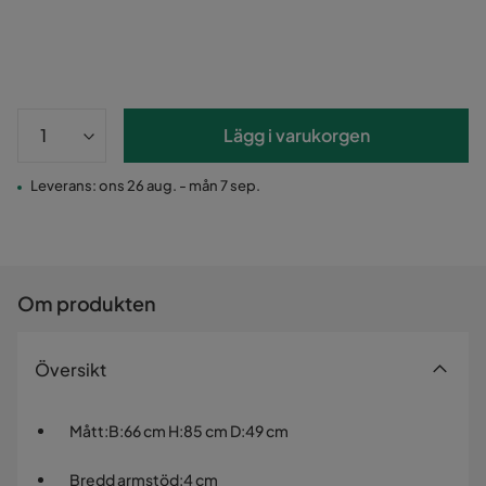
Lägg i varukorgen
Leverans: ons 26 aug. - mån 7 sep.
Om produkten
Översikt
Mått
:
B:66 cm H:85 cm D:49 cm
Bredd armstöd
:
4 cm