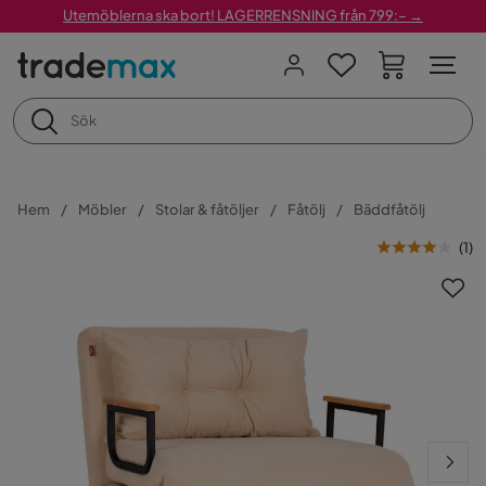
Utemöblerna ska bort! LAGERRENSNING från 799:– →
Hem
Möbler
Stolar & fåtöljer
Fåtölj
Bäddfåtölj
(
1
)