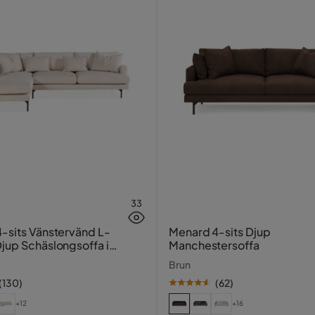
33
-sits Vänstervänd L-
Menard 4-sits Djup
jup Schäslongsoffa i
Manchestersoffa
ter
Brun
(
130
)
(
62
)
+12
+16