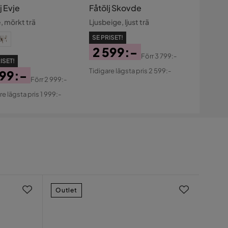
j Evje
Fåtölj Skovde
, mörkt trä
Ljusbeige, ljust trä
SE PRISET!
2 599:-
Förr
3 799:-
ISET!
Pris
Original
Tidigare lägsta pris 2 599:-
999:-
Pris
Förr
2 999:-
s
ginal
re lägsta pris 1 999:-
s
Outlet