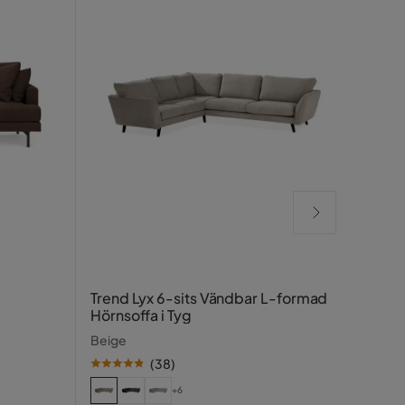
Billi
Trend Lyx 6-sits Vändbar L-formad
cm
Hörnsoffa i Tyg
Svart
Beige
(
38
)
+6