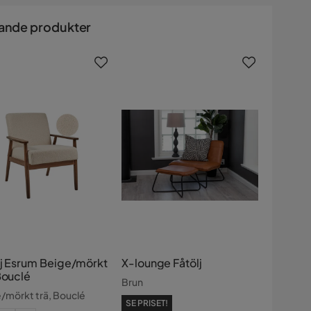
ande produkter
lj Esrum Beige/mörkt
X-lounge Fåtölj
Bouclé
Brun
/mörkt trä, Bouclé
SE PRISET!