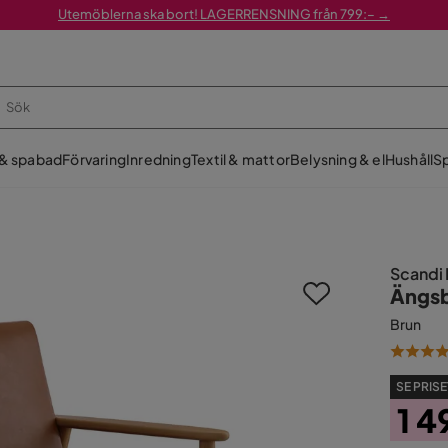
Utemöblerna ska bort! LAGERRENSNING från 799:– →
 & spabad
Förvaring
Inredning
Textil & mattor
Belysning & el
Hushåll
Sp
Scandi
Ängsb
Brun
SE PRISE
1 4