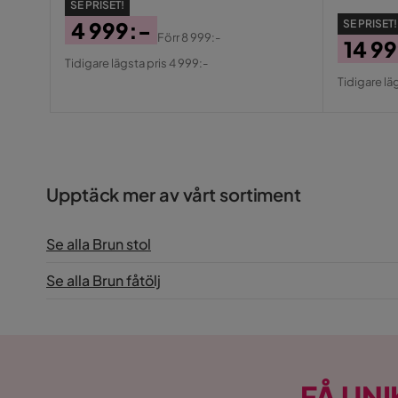
SE PRISET!
SE PRISET!
4 999:-
Förr
8 999:-
14 9
Pris
Original
Tidigare lägsta pris 4 999:-
Pris
Origin
Pris
Tidigare lä
Pris
Upptäck mer av vårt sortiment
Se alla Brun stol
Se alla Brun fåtölj
FÅ UNI