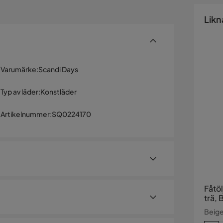
Likn
Varumärke
:
Scandi Days
Typ av läder
:
Konstläder
Artikelnummer
:
SQ0224170
Fåtö
trä, 
Beige