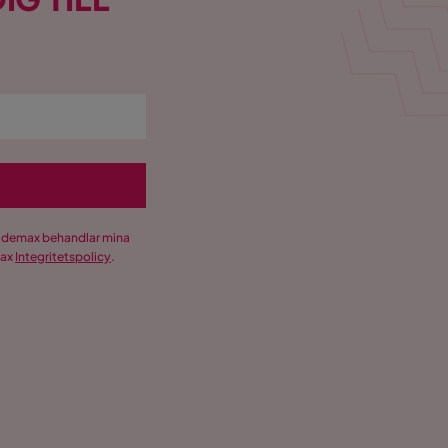
Trademax behandlar mina
max
Integritetspolicy
.