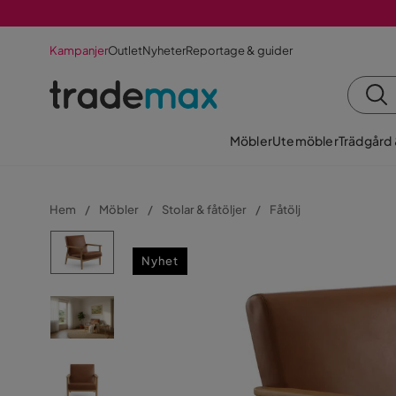
Kampanjer
Outlet
Nyheter
Reportage & guider
Möbler
Utemöbler
Trädgård
Hem
Möbler
Stolar & fåtöljer
Fåtölj
Nyhet