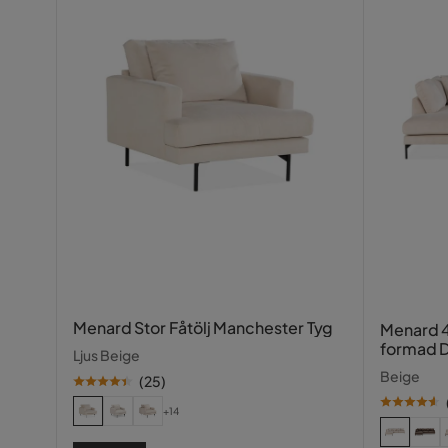
Menard Stor Fåtölj Manchester Tyg
Menard 4
formad D
Ljus Beige
Manches
Beige
(
25
)
+14