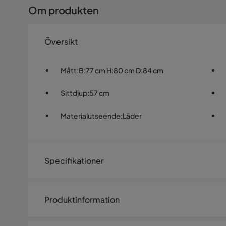
Om produkten
Översikt
Mått
:
B:77 cm H:80 cm D:84 cm
Sittdjup
:
57 cm
Materialutseende
:
Läder
Specifikationer
Artikelnummer:
SQ0224170
Produktinformation
Storlek
Höjd
80 cm