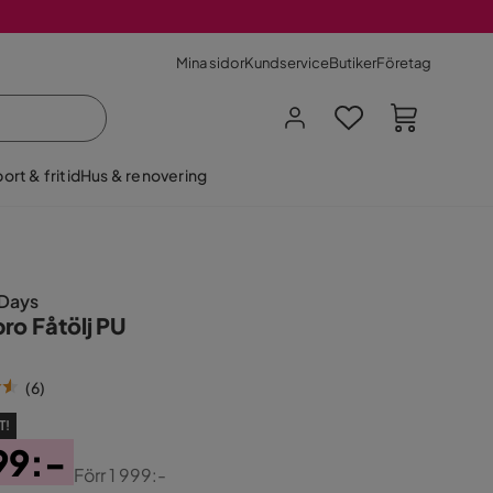
Mina sidor
Kundservice
Butiker
Företag
ort & fritid
Hus & renovering
 Days
ro Fåtölj PU
(
6
)
T!
99:-
Förr
1 999:-