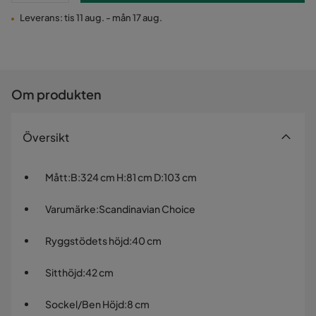
Leverans: tis 11 aug. - mån 17 aug.
Om produkten
Översikt
Mått
:
B:324 cm H:81 cm D:103 cm
Varumärke
:
Scandinavian Choice
Ryggstödets höjd
:
40 cm
Sitthöjd
:
42 cm
Sockel/Ben Höjd
:
8 cm