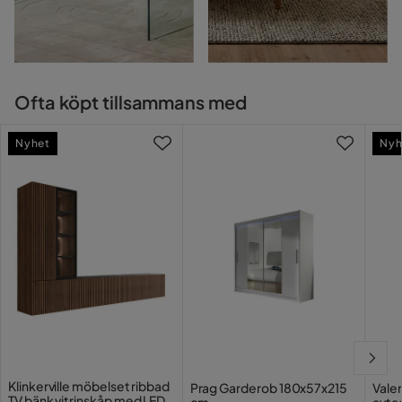
Ofta köpt tillsammans med
Nyhet
Nyh
Klinkerville möbelset ribbad
Prag Garderob 180x57x215
Vale
TV bänk vitrinskåp med LED
cm
avta