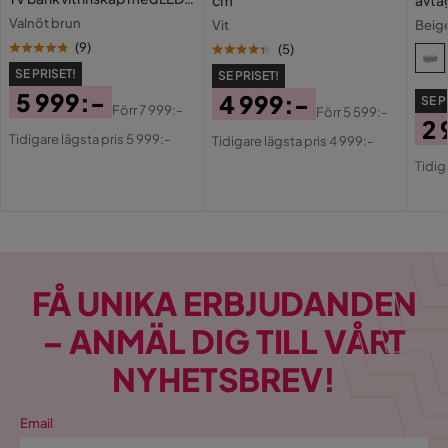
belysning vägghängd -
kläd
Valnöt brun
Vit
Beig
golvstående 260 cm
(
9
)
(
5
)
SE PRISET!
SE PRISET!
5 999:-
4 999:-
SE P
Förr
7 999:-
Förr
5 599:-
2 
Pris
Original
Pris
Original
Tidigare lägsta pris 5 999:-
Tidigare lägsta pris 4 999:-
Pri
Or
Pris
Pris
Tidig
Pri
FÅ UNIKA ERBJUDANDEN
– ANMÄL DIG TILL VÅRT
NYHETSBREV!
Email