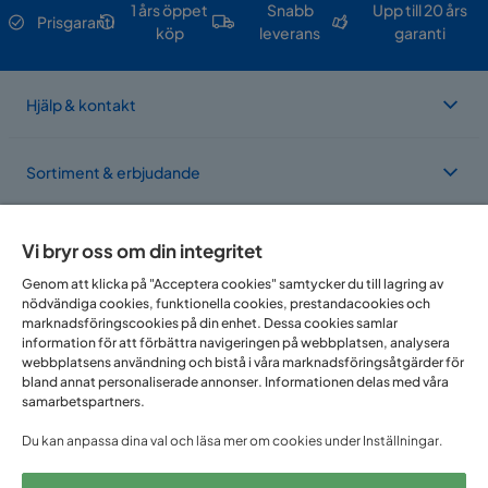
1 års öppet
Snabb
Upp till 20 års
Prisgaranti
köp
leverans
garanti
Hjälp & kontakt
Sortiment & erbjudande
Om Trademax
Vi bryr oss om din integritet
Genom att klicka på "Acceptera cookies" samtycker du till lagring av
nödvändiga cookies, funktionella cookies, prestandacookies och
Vi finns i flera länder
marknadsföringscookies på din enhet. Dessa cookies samlar
information för att förbättra navigeringen på webbplatsen, analysera
webbplatsens användning och bistå i våra marknadsföringsåtgärder för
bland annat personaliserade annonser. Informationen delas med våra
samarbetspartners.
Du kan anpassa dina val och läsa mer om cookies under Inställningar.