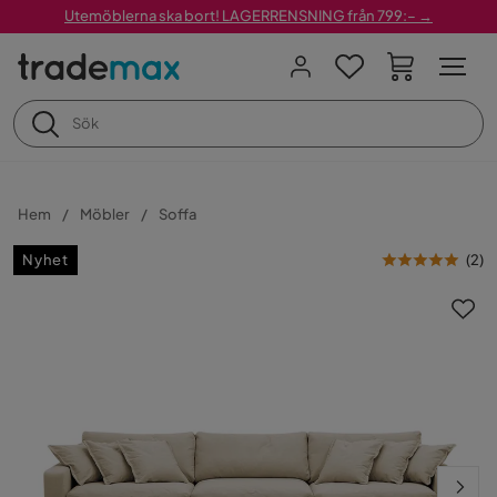
Utemöblerna ska bort! LAGERRENSNING från 799:– →
Hem
Möbler
Soffa
Nyhet
(
2
)