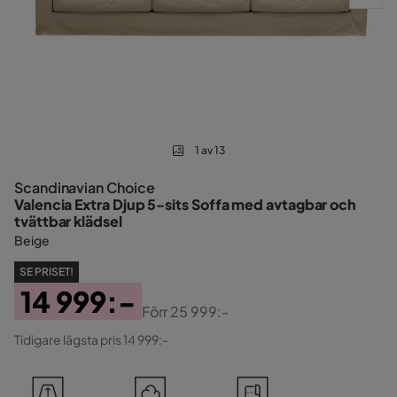
1 av 13
Scandinavian Choice
Valencia Extra Djup 5-sits Soffa med avtagbar och
tvättbar klädsel
Beige
SE PRISET!
14 999:-
Förr
25 999:-
Pris
Original
Tidigare lägsta pris 14 999:-
Pris