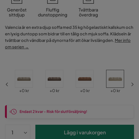
Valencia är en extra djup soffa med 35 kg högelastiskt kallskum och
en lyxig duntopp som bidrar till en tålig och mjuk soffa. Klädseln är
tvättbar och vändbar på dynorna för att ökar livslängden.
Mer info
om serien →
Pris
Pris
Pris
Pris
+
0 kr
+
0 kr
+
0 kr
+
0 kr
Endast 2 kvar - Risk för slutförsäljning!
Lägg i varukorgen