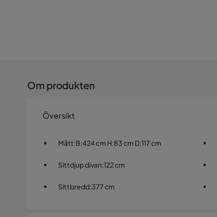
Om produkten
Översikt
Mått
:
B:424 cm H:83 cm D:117 cm
Sittdjup divan
:
122 cm
Sittbredd
:
377 cm