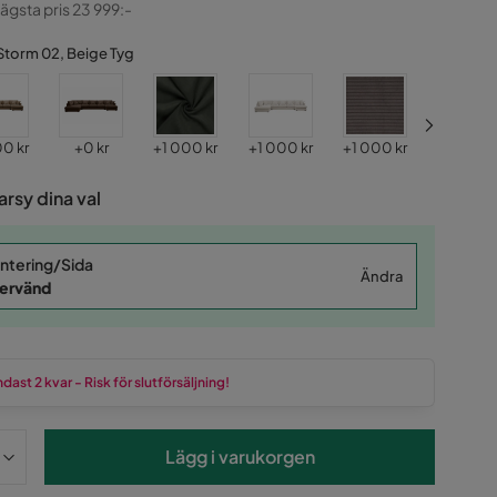
ginal
lägsta pris 23 999:-
Storm 02, Beige Tyg
Pris
Pris
Pris
Pris
Pris
00 kr
+
0 kr
+
1 000 kr
+
1 000 kr
+
1 000 kr
+
1 000 k
rsy dina val
ntering/Sida
Ändra
ervänd
dast 2 kvar - Risk för slutförsäljning!
Lägg i varukorgen