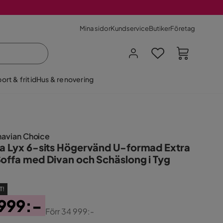
Mina sidor
Kundservice
Butiker
Företag
ort & fritid
Hus & renovering
navian Choice
ta Lyx 6-sits Högervänd U-formad Extra
Soffa med Divan och Schäslong i Tyg
T!
999:-
Förr
34 999:-