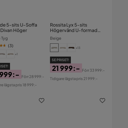
de 5-sits U-Soffa
Rossita Lyx 5-sits
Divan Höger
Högervänd U-formad
Extra djup Soffa med
 Tyg
Beige
Divan och Schäslong i Tyg
(
3
)
+13
+1
SE PRISET!
21 999:-
ISET!
Förr
33 999:-
 999:-
Pris
Original
Förr
28 999:-
Tidigare lägsta pris 21 999:-
s
ginal
Pris
re lägsta pris 18 999:-
s