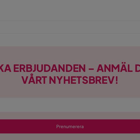
d
KA ERBJUDANDEN – ANMÄL D
VÅRT NYHETSBREV!
Prenumerera