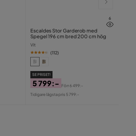
6
Kronb
Escaldes Stor Garderob med
Nibe 
Spegel 196 cm bred 200 cm hög
Vit/G
Vit
(
112
)
SE PR
2 
SE PRISET!
Pris
Ori
Tidiga
5 799:-
Pris
Förr
6 499:-
Pris
Original
Tidigare lägsta pris 5 799:-
Pris