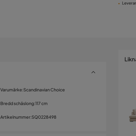
Leveran
Likn
Varumärke
:
Scandinavian Choice
Bredd schäslong
:
117 cm
Artikelnummer
:
SQ0228498