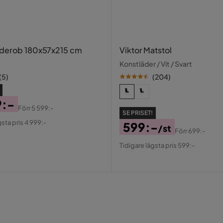
 ryggdyna
rderob 180x57x215 cm
Viktor Matstol
Konstläder / Vit / Svart
(
5
)
(
204
)
9:-
Förr
5 599:-
SE PRISET!
al
gsta pris 4 999:-
599:-
/st
Förr
699:-
Pris
Original
Tidigare lägsta pris 599:-
Pris
Beige Tyg