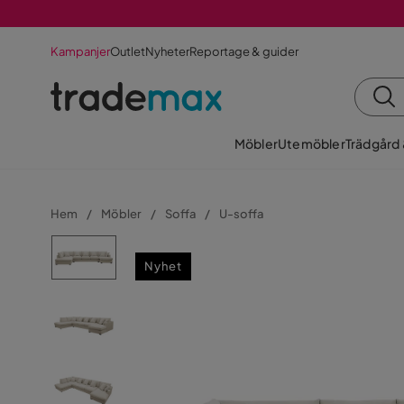
Kampanjer
Outlet
Nyheter
Reportage & guider
Möbler
Utemöbler
Trädgård
Hem
Möbler
Soffa
U-soffa
Nyhet