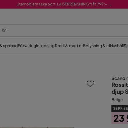
Utemöblerna ska bort! LAGERRENSNING från 799:– →
 & spabad
Förvaring
Inredning
Textil & mattor
Belysning & el
Hushåll
Sp
Scandi
Rossi
djup 
Beige
SE PRISE
23 