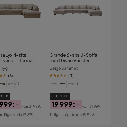
ta Lyx 4-sits
Grande 6-sits U-Soffa
rvänd L-formad
med Divan Vänster
a Djup
 Tyg
Beige Sammet
slongsoffa i Tyg
(
6
)
(
3
)
+12
+1
ISET!
SE PRISET!
 999:-
19 999:-
Förr
31 999:-
Förr
31 999:-
s
ginal
Pris
Original
re lägsta pris 19 999:-
Tidigare lägsta pris 19 999:-
s
Pris