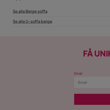
Form
U-formad
Se alla Beige soffa
Serie
Rossita
Se alla U-soffa beige
Orientering/Sida
Högervän
FÅ UNI
Email