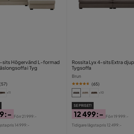
rtyg
gen… den blir inte alls rättvis på bilderna
 ryggdyna
4-sits Högervänd L-formad
Rossita Lyx 4-sits Extra dju
äslongsoffa i Tyg
Tygsoffa
Brun
(
57
)
(
65
)
på hemsidan när man inte kan se den i
+11
+10
SE PRISET!
1
99:-
12 499:-
Förr
21 999:-
Förr
19 999:-
al
Pris
Original
gsta pris 14 999:-
Tidigare lägsta pris 12 499:-
Pris