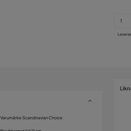
Leverans
Likn
Varumärke
:
Scandinavian Choice
Bredd armstöd
:
21 cm