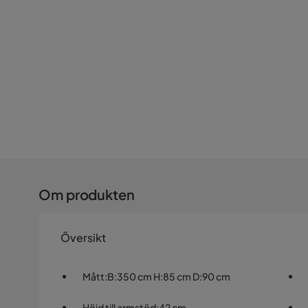
Om produkten
Översikt
Mått
:
B:350 cm H:85 cm D:90 cm
Höjd till armstöd
:
42 cm