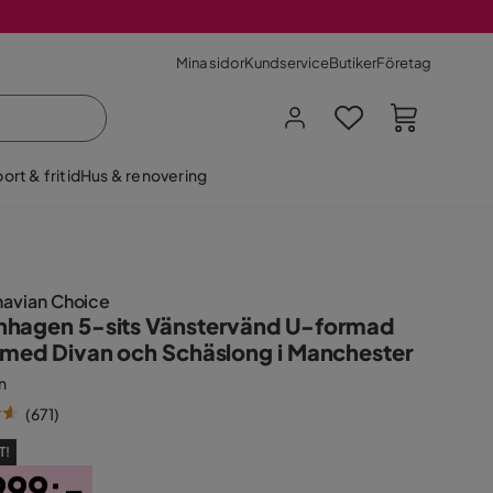
Mina sidor
Kundservice
Butiker
Företag
ort & fritid
Hus & renovering
navian Choice
hagen 5-sits Vänstervänd U-formad
 med Divan och Schäslong i Manchester
n
(
671
)
T!
999:-