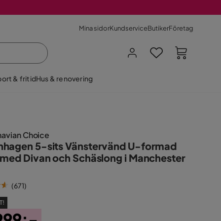
Mina sidor
Kundservice
Butiker
Företag
ort & fritid
Hus & renovering
navian Choice
hagen 5-sits Vänstervänd U-formad
 med Divan och Schäslong i Manchester
(
671
)
T!
999:-