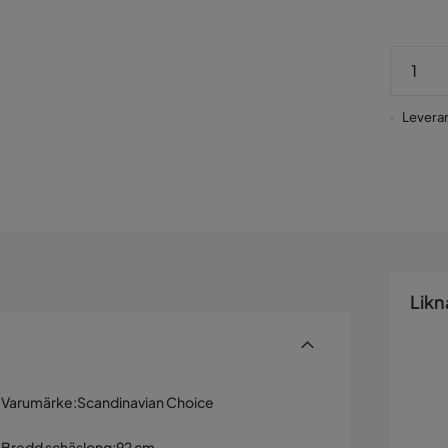
Leverans
Likn
Varumärke
:
Scandinavian Choice
Bredd schäslong
:
92 cm