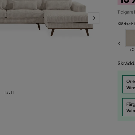
Pris
Ori
Tidigare 
Pris
Klädsel:
Pris
Pri
+
0 kr
+
0
Skrädda
Orie
Vän
1 av 11
Färg
Valn