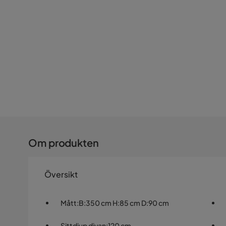
Om produkten
Översikt
Mått
:
B:350 cm H:85 cm D:90 cm
Sittdjup divan
:
120 cm