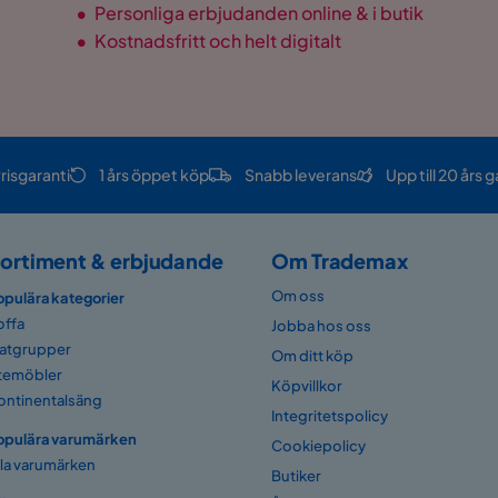
•
Personliga erbjudanden online & i butik
•
Kostnadsfritt och helt digitalt
sk
ish
risgaranti
1 års öppet köp
Snabb leverans
Upp till 20 års g
ortiment & erbjudande
Om Trademax
, Beige Manchester
Om oss
opulära kategorier
offa
Jobba hos oss
atgrupper
Om ditt köp
temöbler
Köpvillkor
ontinentalsäng
Integritetspolicy
en
opulära varumärken
Cookiepolicy
lla varumärken
Butiker
nd