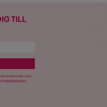
IG TILL
Trademax behandlar mina
max
Integritetspolicy
.