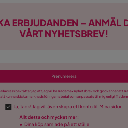
KA ERBJUDANDEN – ANMÄL D
 ryggdyna
VÅRT NYHETSBREV!
Prenumerera
mailadress bekräftar jag att jag vill ha Trademax nyhetsbrev och godkänner att 
 att kunna skicka marknadsföringsmaterial som anpassats till mig enligt Trade
Ja, tack! Jag vill även skapa ett konto till Mina sidor.
Allt detta och mycket mer:
•
Dina köp samlade på ett ställe