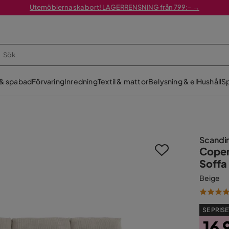
Utemöblerna ska bort! LAGERRENSNING från 799:– →
 & spabad
Förvaring
Inredning
Textil & mattor
Belysning & el
Hushåll
Sp
Scandi
Copen
Soffa
Beige
SE PRISE
16 