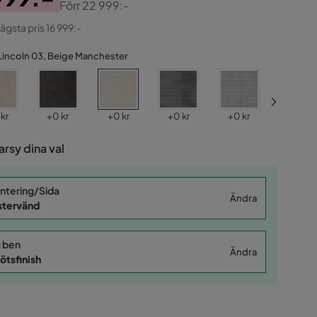
Förr
22 999:-
ginal
lägsta pris 16 999:-
Lincoln 03, Beige Manchester
s
Pris
Pris
Pris
Pris
Pris
 kr
+
0 kr
+
0 kr
+
0 kr
+
0 kr
+
0 kr
rsy dina val
ntering/Sida
Ändra
stervänd
 ben
Ändra
ötsfinish