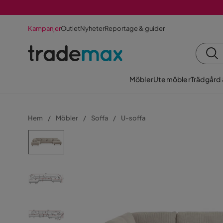
Kampanjer
Outlet
Nyheter
Reportage & guider
Möbler
Utemöbler
Trädgård
Hem
Möbler
Soffa
U-soffa