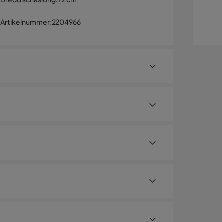
Artikelnummer
:
2204966
rmspråk. Soffan har en slitstark
e den mjuka stoppningen av polyeter är
yngd åt designen fungerar dessutom fint som
bra svankstöd och bidrar ytterligare till
pp av modernt vinklade ben.