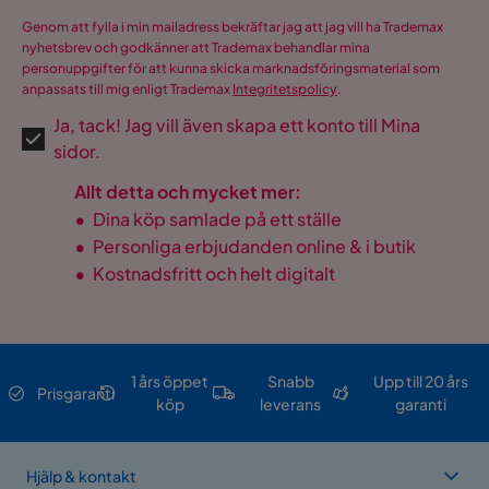
Genom att fylla i min mailadress bekräftar jag att jag vill ha Trademax
nyhetsbrev och godkänner att Trademax behandlar mina
personuppgifter för att kunna skicka marknadsföringsmaterial som
anpassats till mig enligt Trademax
Integritetspolicy
.
Ja, tack! Jag vill även skapa ett konto till Mina
sidor.
Allt detta och mycket mer:
•
Dina köp samlade på ett ställe
•
Personliga erbjudanden online & i butik
•
Kostnadsfritt och helt digitalt
1 års öppet
Snabb
Upp till 20 års
Prisgaranti
köp
leverans
garanti
Hjälp & kontakt