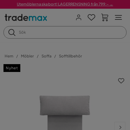
Utemöblerna ska bort! LAGERRENSNING från 799:– →
Hem
Möbler
Soffa
Sofftillbehör
Nyhet