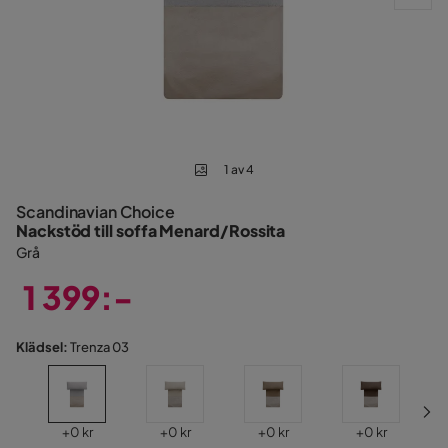
1 av 4
Scandinavian Choice
Nackstöd till soffa Menard/Rossita
Grå
1 399:-
Pris
Klädsel:
Trenza 03
Pris
Pris
Pris
Pris
+
0 kr
+
0 kr
+
0 kr
+
0 kr