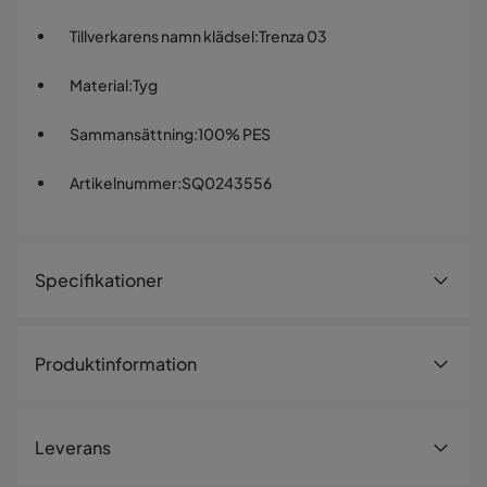
Tillverkarens namn klädsel
:
Trenza 03
Material
:
Tyg
Sammansättning
:
100% PES
Artikelnummer
:
SQ0243556
Specifikationer
Artikelnummer:
SQ0243556
Produktinformation
Storlek
Höjd
25 cm
Leverans
Bredd
60 cm