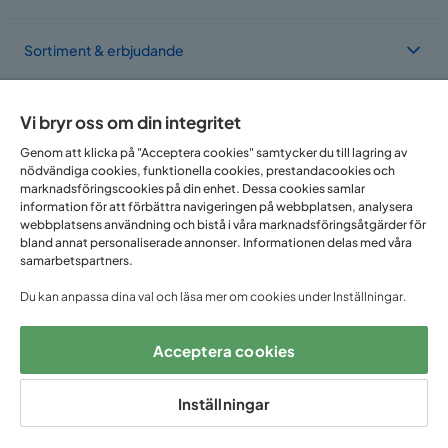
Sortiment & erbjudande
Om Trademax
Vi bryr oss om din integritet
Genom att klicka på "Acceptera cookies" samtycker du till lagring av
nödvändiga cookies, funktionella cookies, prestandacookies och
Vi finns i flera länder
marknadsföringscookies på din enhet. Dessa cookies samlar
information för att förbättra navigeringen på webbplatsen, analysera
webbplatsens användning och bistå i våra marknadsföringsåtgärder för
bland annat personaliserade annonser. Informationen delas med våra
samarbetspartners.
Du kan anpassa dina val och läsa mer om cookies under Inställningar.
Acceptera cookies
Följ oss på:
Inställningar
Copyright © 2025 Home Furnishing Nordic AB