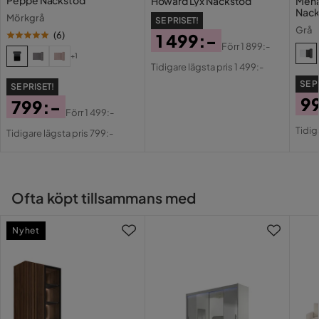
Howard Lyx Nackstöd
Men
Nack
Mörkgrå
SE PRISET!
Serie
Rossita
Grå
(
6
)
1 499:-
Förr
1 899:-
Pris
Original
+1
Tidigare lägsta pris 1 499:-
Pris
SE P
SE PRISET!
9
799:-
Förr
1 499:-
Pri
Or
Pris
Original
Tidig
Tidigare lägsta pris 799:-
Pri
Pris
Ofta köpt tillsammans med
Nyhet