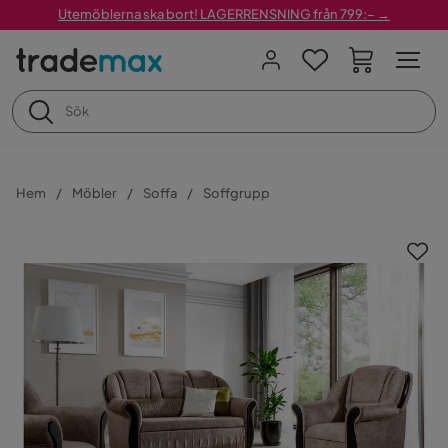
Utemöblerna ska bort! LAGERRENSNING från 799:– →
Hem
Möbler
Soffa
Soffgrupp