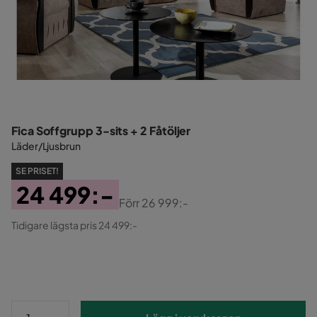
Fica Soffgrupp 3-sits + 2 Fåtöljer
Läder/Ljusbrun
SE PRISET!
24 499:-
Förr
26 999:-
Pris
Original
Tidigare lägsta pris 24 499:-
Pris