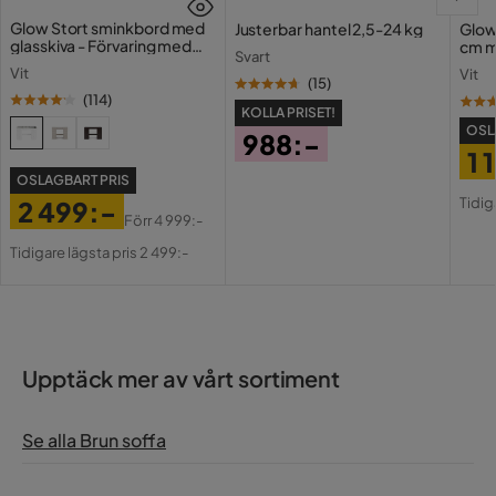
Glow Stort sminkbord med
Justerbar hantel 2,5-24 kg
Glow
glasskiva - Förvaring med
cm m
Svart
lådor och fack 120 cm
Holl
Vit
Vit
USB-
(
15
)
(
114
)
KOLLA PRISET!
OSL
988:-
1 
Pris
OSLAGBART PRIS
Pri
Or
Tidig
2 499:-
Pri
Förr
4 999:-
Pris
Original
Tidigare lägsta pris 2 499:-
Pris
Upptäck mer av vårt sortiment
Se alla Brun soffa