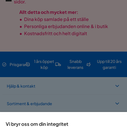
sidor.
Allt detta och mycket mer:
•
Dina köp samlade på ett ställe
•
Personliga erbjudanden online & i butik
•
Kostnadsfritt och helt digitalt
1 års öppet
Snabb
Upp till 20 års
Prisgaranti
köp
leverans
garanti
Hjälp & kontakt
Sortiment & erbjudande
Om Trademax
Vi bryr oss om din integritet