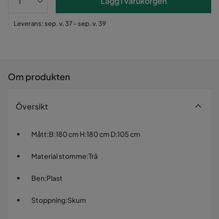
Lägg i varukorgen
Leverans: sep. v. 37 - sep. v. 39
Om produkten
Översikt
Mått
:
B:180 cm H:180 cm D:105 cm
Material stomme
:
Trä
Ben
:
Plast
Stoppning
:
Skum