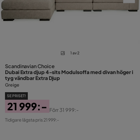
1 av 2
Scandinavian Choice
Dubai Extra djup 4-sits Modulsoffa med divan höger i
tyg vändbar Extra Djup
Greige
SE PRISET!
21 999:-
Förr
31 999:-
Pris
Original
Tidigare lägsta pris 21 999:-
Pris