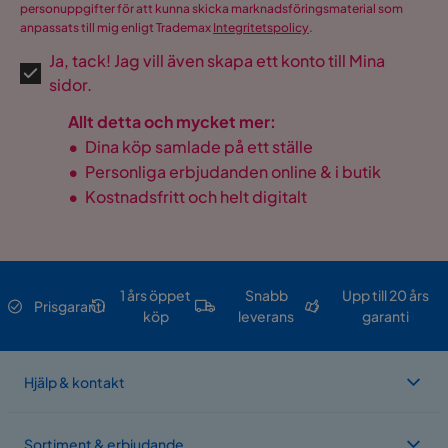
personuppgifter för att kunna skicka marknadsföringsmaterial som
Martindale
100000
anpassats till mig enligt Trademax
Integritetspolicy
.
Ja, tack! Jag vill även skapa ett konto till Mina
Material
Tyg
sidor.
Tillverkarens namn
Storm 09
Allt detta och mycket mer:
klädsel
•
Dina köp samlade på ett ställe
•
Personliga erbjudanden online & i butik
Materialutseende
Tyg
•
Kostnadsfritt och helt digitalt
Sammansättning
100% polyester
Ben
Trä
1 års öppet
Snabb
Upp till 20 års
Klädselutseende
Tyg
Prisgaranti
köp
leverans
garanti
Övrigt
Hjälp & kontakt
Färg
Beige,Grå
Form
Rak
Sortiment & erbjudande