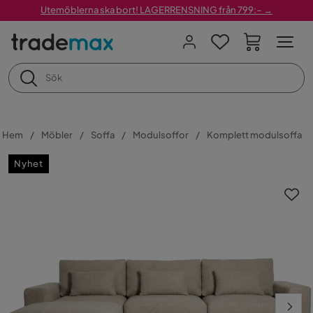
Utemöblerna ska bort! LAGERRENSNING från 799:– →
Hem
Möbler
Soffa
Modulsoffor
Komplett modulsoffa
Nyhet