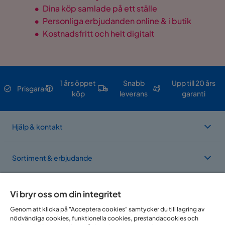
•
Dina köp samlade på ett ställe
•
Personliga erbjudanden online & i butik
•
Kostnadsfritt och helt digitalt
1 års öppet
Snabb
Upp till 20 års
Prisgaranti
köp
leverans
garanti
Hjälp & kontakt
Sortiment & erbjudande
Om Trademax
Vi bryr oss om din integritet
Genom att klicka på "Acceptera cookies" samtycker du till lagring av
nödvändiga cookies, funktionella cookies, prestandacookies och
Vi finns i flera länder