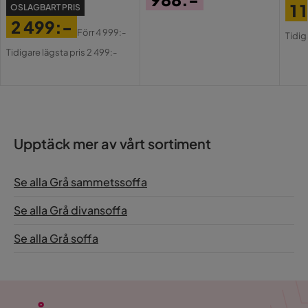
1 
OSLAGBART PRIS
Pris
2 499:-
Pri
Or
Förr
4 999:-
Tidig
Pris
Original
Pri
Tidigare lägsta pris 2 499:-
Pris
Upptäck mer av vårt sortiment
Se alla Grå sammetssoffa
Se alla Grå divansoffa
Se alla Grå soffa