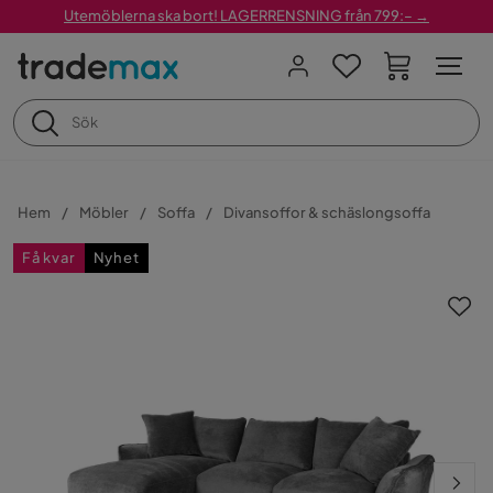
Utemöblerna ska bort! LAGERRENSNING från 799:– →
Hem
Möbler
Soffa
Divansoffor & schäslongsoffa
Få kvar
Nyhet