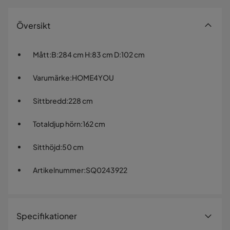
Översikt
Mått
:
B:284 cm H:83 cm D:102 cm
Varumärke
:
HOME4YOU
Sittbredd
:
228 cm
Totaldjup hörn
:
162 cm
Sitthöjd
:
50 cm
Artikelnummer
:
SQ0243922
Specifikationer