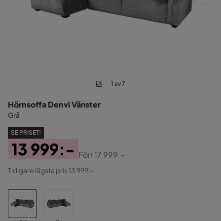
1 av 7
Hörnsoffa Denvi Vänster
Grå
SE PRISET!
13 999:-
Förr
17 999:-
Pris
Original
Tidigare lägsta pris 13 999:-
Pris