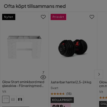
Ofta köpt tillsammans med
Färg
Grå
Nyhet
Prisvärt
Form
L-formad
Serie
Orientering/Sida
Vänstervänd
7
Glow Stort sminkbord med
Justerbar hantel 2,5-24 kg
Glow
glasskiva - Förvaring med
cm m
Svart
lådor och fack 120 cm
Holl
Vit
Vit
USB-
(
15
)
KOLLA PRISET!
OSL
988:-