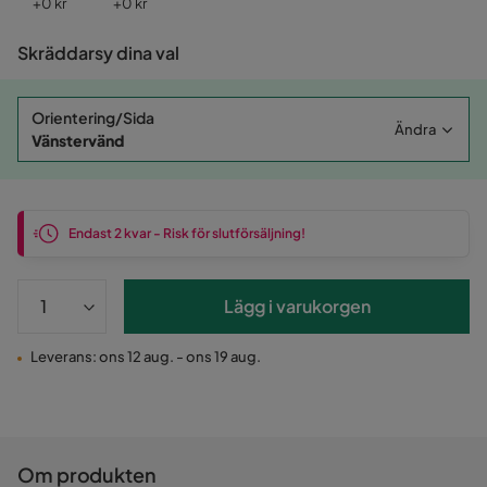
Pris
Pris
+
0 kr
+
0 kr
Skräddarsy dina val
Orientering/Sida
Ändra
Vänstervänd
Endast 2 kvar - Risk för slutförsäljning!
Lägg i varukorgen
Leverans: ons 12 aug. - ons 19 aug.
Om produkten