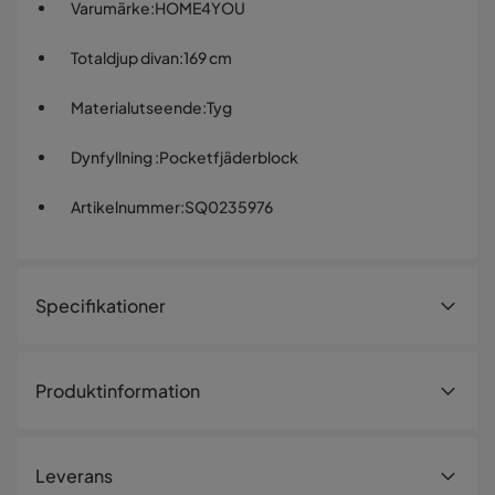
Varumärke
:
HOME4YOU
Totaldjup divan
:
169 cm
Materialutseende
:
Tyg
Dynfyllning
:
Pocketfjäderblock
Artikelnummer
:
SQ0235976
Specifikationer
Artikelnummer:
SQ0235976
Produktinformation
Storlek
Hörnsoffa BELISMA högervänd, beige. En bekväm och
Höjd
92 cm
funktionell soffa skapar en inbjudande atmosfär och
Leverans
passar bra i både modern och klassisk inredning. De
Bredd
291 cm