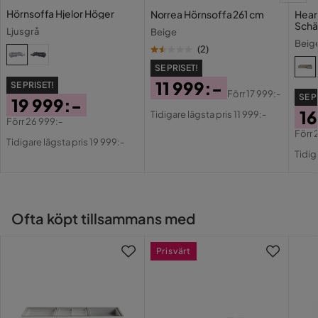
Hörnsoffa Hjelor Höger
Norrea Hörnsoffa 261 cm
Hear
Schä
Färgnamn
beige
Ljusgrå
Beige
Beig
(
2
)
Vikt
99.5 kg
SE PRISET!
11 999:-
SE PRISET!
Färg
Beige
Förr
17 999:-
SE P
19 999:-
Pris
Original
16
Tidigare lägsta pris 11 999:-
Serie
Förr
26 999:-
Pris
Pris
Original
Förr
Tidigare lägsta pris 19 999:-
Pri
Or
Orientering/Sida
Högervänd
Pris
Tidig
Pri
Ofta köpt tillsammans med
Prisvärt