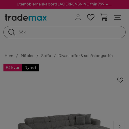
Utemöblerna ska bort! LAGERRENSNING från 799:– →
Hem
Möbler
Soffa
Divansoffor & schäslongsoffa
Få kvar
Nyhet