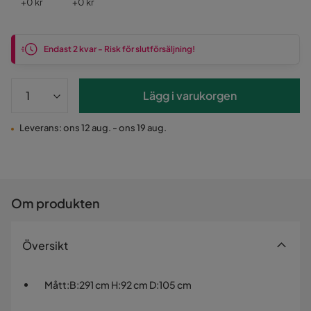
Pris
Pris
+
0 kr
+
0 kr
Endast 2 kvar - Risk för slutförsäljning!
Lägg i varukorgen
Leverans: ons 12 aug. - ons 19 aug.
Om produkten
Översikt
Mått
:
B:291 cm H:92 cm D:105 cm