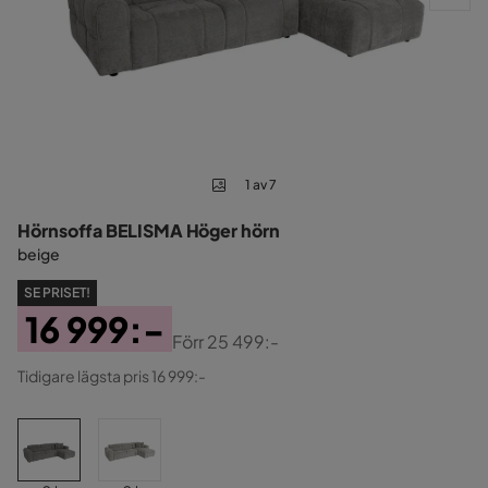
1 av 7
Hörnsoffa BELISMA Höger hörn
beige
SE PRISET!
16 999:-
Förr
25 499:-
Pris
Original
Tidigare lägsta pris 16 999:-
Pris