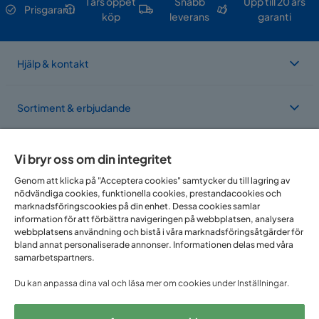
1 års öppet
Snabb
Upp till 20 års
Prisgaranti
köp
leverans
garanti
Hjälp & kontakt
Sortiment & erbjudande
Om Trademax
Vi bryr oss om din integritet
Genom att klicka på "Acceptera cookies" samtycker du till lagring av
nödvändiga cookies, funktionella cookies, prestandacookies och
Vi finns i flera länder
marknadsföringscookies på din enhet. Dessa cookies samlar
information för att förbättra navigeringen på webbplatsen, analysera
webbplatsens användning och bistå i våra marknadsföringsåtgärder för
bland annat personaliserade annonser. Informationen delas med våra
samarbetspartners.
Du kan anpassa dina val och läsa mer om cookies under Inställningar.