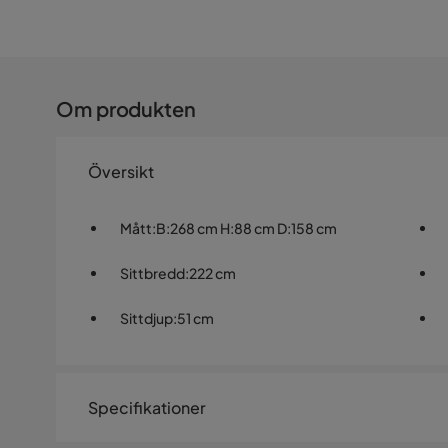
Om produkten
Översikt
Mått
:
B:268 cm H:88 cm D:158 cm
Sittbredd
:
222 cm
Sittdjup
:
51 cm
Specifikationer