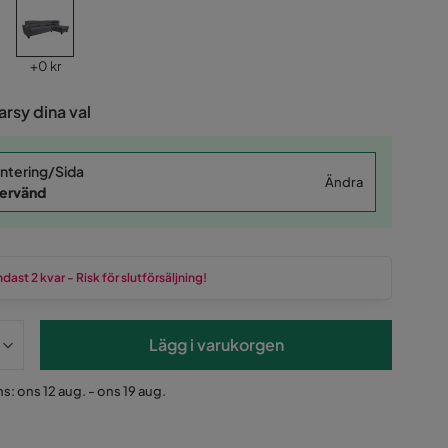
Pris
+
0 kr
rsy dina val
ntering/Sida
Ändra
ervänd
dast 2 kvar - Risk för slutförsäljning!
Lägg i varukorgen
s: ons 12 aug. - ons 19 aug.