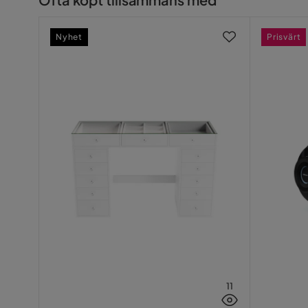
Hörnsoffa 
Design
Nyhet
Prisvärt
kardborre
Montering krävs
Ja
Vikt
76 kg
Färg
Grå
Form
L-formad
Serie
Orientering/Sida
Högervän
11