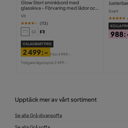
Glow Stort sminkbord med
Justerba
glasskiva - Förvaring med lådor och
Svart
fack 120 cm
Vit
(
113
)
KOLLA PRI
988:
Pris
OSLAGBART PRIS
2 499:-
Förr
4 999:-
Pris
Original
Tidigare lägsta pris 2 499:-
Pris
Upptäck mer av vårt sortiment
Se alla Grå divansoffa
Se alla Grå soffa