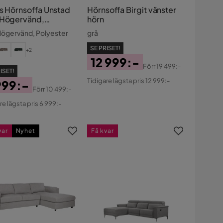
ts Hörnsoffa Unstad
Hörnsoffa Birgit vänster
 Högervänd,
hörn
ester
Högervänd, Polyester
grå
SE PRISET!
+2
12 999:-
Förr
19 499:-
ISET!
Pris
Original
Tidigare lägsta pris 12 999:-
999:-
Pris
Förr
10 499:-
s
ginal
re lägsta pris 6 999:-
s
var
Nyhet
Få kvar