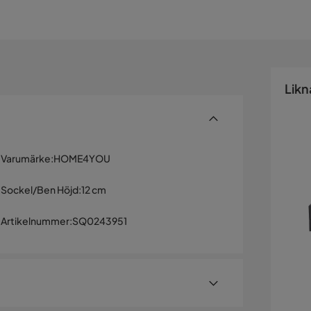
Likn
Varumärke
:
HOME4YOU
Sockel/Ben Höjd
:
12 cm
Artikelnummer
:
SQ0243951