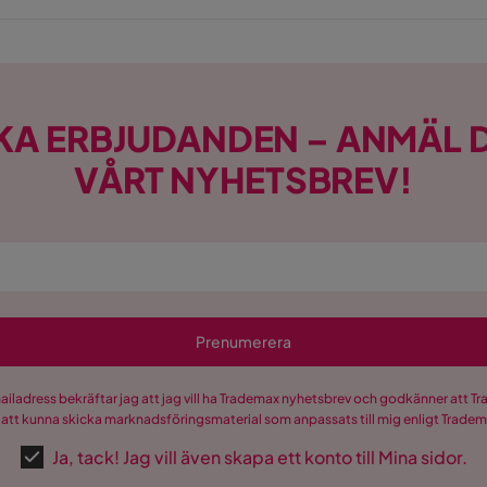
KA ERBJUDANDEN – ANMÄL D
VÅRT NYHETSBREV!
Prenumerera
mailadress bekräftar jag att jag vill ha Trademax nyhetsbrev och godkänner att 
 att kunna skicka marknadsföringsmaterial som anpassats till mig enligt Trade
Ja, tack! Jag vill även skapa ett konto till Mina sidor.