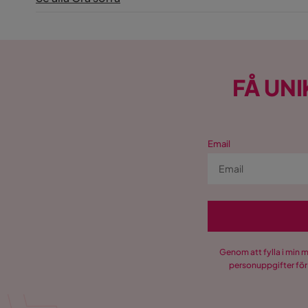
FÅ UNI
Email
Genom att fylla i min 
personuppgifter för