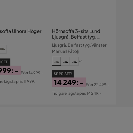
soffa Ulnora Höger
Hörnsoffa 3-sits Lund
Ljusgrå, Belfast tyg,
Vänster Manuell Fåtölj
Ljusgrå, Belfast tyg, Vänster
Manuell Fåtölj
+6
ISET!
 999:-
Förr
14 999:-
SE PRISET!
s
ginal
14 249:-
re lägsta pris 11 999:-
Förr
22 499:-
s
Pris
Original
Tidigare lägsta pris 14 249:-
Pris