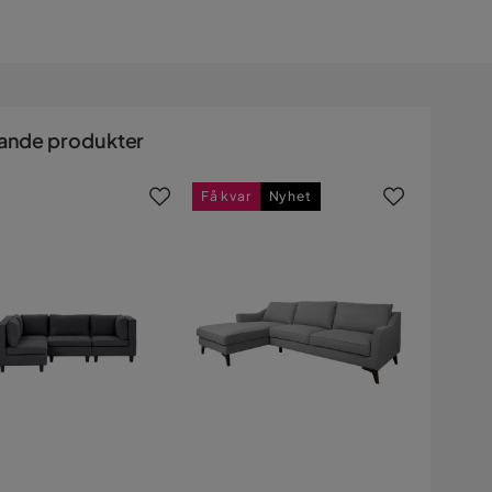
ande produkter
Få kvar
Nyhet