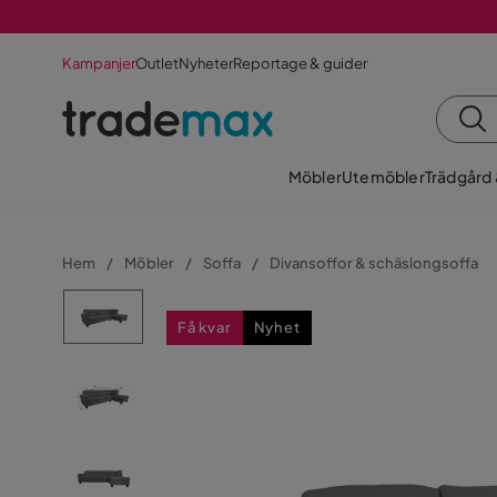
Kampanjer
Outlet
Nyheter
Reportage & guider
Möbler
Utemöbler
Trädgård
Hem
Möbler
Soffa
Divansoffor & schäslongsoffa
Få kvar
Nyhet