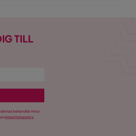
IG TILL
Trademax behandlar mina
max
Integritetspolicy
.