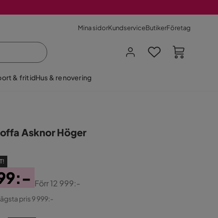
Mina sidor
Kundservice
Butiker
Företag
ort & fritid
Hus & renovering
offa Asknor Höger
T!
99:-
Förr
12 999:-
ginal
lägsta pris 9 999:-