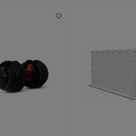
med lösa ryggkuddar fästa med dragkedja och
band; mörka plastben.
d