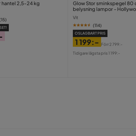
r hantel 2,5-24 kg
Glow Stor sminkspegel 80
belysning lampor - Hollyw
spegel med USB-charging
Vit
(
15
)
(
114
)
SET!
OSLAGBART PRIS
-
1 199:-
Förr
2 799:-
Pris
Original
Tidigare lägsta pris 1 199:-
Pris