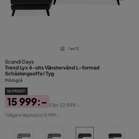
1 av 12
Scandi Days
Trend Lyx 4-sits Vänstervänd L-formad
Schäslongsoffa i Tyg
Mörkgrå
SE PRISET!
15 999:-
Förr
22 999:-
Pris
Original
Tidigare lägsta pris 15 999:-
Pris