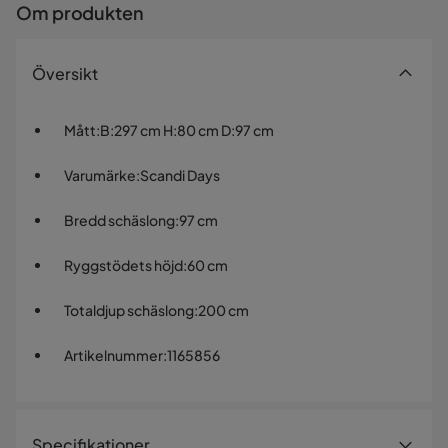
Om produkten
Översikt
Mått
:
B:297 cm H:80 cm D:97 cm
Varumärke
:
Scandi Days
Bredd schäslong
:
97 cm
Ryggstödets höjd
:
60 cm
Totaldjup schäslong
:
200 cm
Artikelnummer
:
1165856
Specifikationer