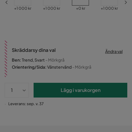
Pris
Pris
Pris
Pris
kr
+
1 000 kr
+
1 000 kr
+
0 kr
+
1 000 kr
Skräddarsy dina val
Ändra val
Ben
:
Trend, Svart
- Mörkgrå
Orientering/Sida
:
Vänstervänd
- Mörkgrå
Lägg i varukorgen
Leverans: sep. v. 37