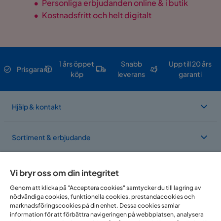
•
Personliga erbjudanden online & i butik
•
Kostnadsfritt och helt digitalt
1 års öppet
Snabb
Upp till 20 års
Prisgaranti
köp
leverans
garanti
Hjälp & kontakt
Sortiment & erbjudande
Om Trademax
Vi bryr oss om din integritet
Genom att klicka på "Acceptera cookies" samtycker du till lagring av
nödvändiga cookies, funktionella cookies, prestandacookies och
Vi finns i flera länder
marknadsföringscookies på din enhet. Dessa cookies samlar
information för att förbättra navigeringen på webbplatsen, analysera