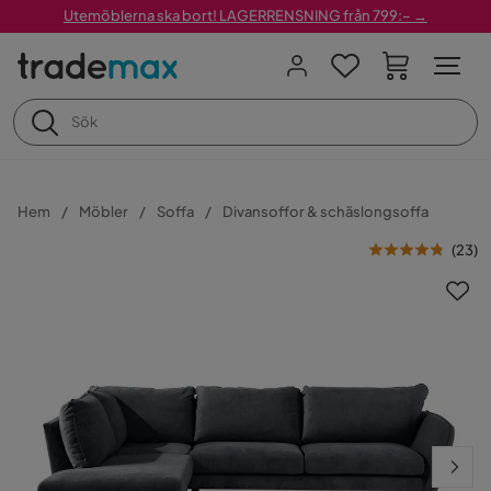
Utemöblerna ska bort! LAGERRENSNING från 799:– →
Hem
Möbler
Soffa
Divansoffor & schäslongsoffa
(
23
)