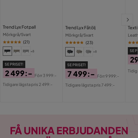
3 månader sedan
Visa fler recensioner
Trend Lyx Fotpall
Trend Lyx Fåtölj
Text
Mörkgrå/Svart
Mörkgrå/Svart
Leat
Verified by Trustvoice
(
21
)
(
23
)
SE P
+8
+8
2
SE PRISET!
SE PRISET!
Pri
Or
Tidig
2 499:-
7 499:-
Pri
Förr
3 999:-
Förr
9 999:-
Pris
Original
Pris
Original
Tidigare lägsta pris 2 499:-
Tidigare lägsta pris 7 499:-
Pris
Pris
FÅ UNIKA ERBJUDANDEN