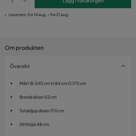
Lägg i varukorgen
Leverans: fre 14 aug. - fre 21 aug.
Om produkten
Översikt
Mått
:
B:340 cm H:84 cm D:170 cm
Bredd divan
:
52 cm
Totaldjup divan
:
170 cm
Sitthöjd
:
48 cm