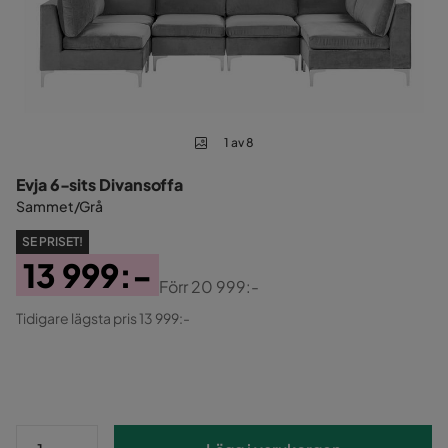
1 av 8
Evja 6-sits Divansoffa
Sammet/Grå
SE PRISET!
13 999:-
Förr
20 999:-
Pris
Original
Tidigare lägsta pris 13 999:-
Pris