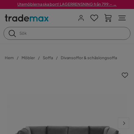
Utemöblerna ska bort! LAGERRENSNING från 799:– →
Hem
Möbler
Soffa
Divansoffor & schäslongsoffa