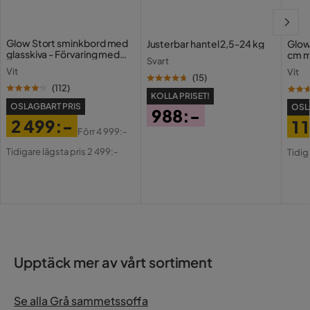
Ytterligare information:
Glow Stort sminkbord med
Justerbar hantel 2,5-24 kg
Glow
glasskiva - Förvaring med
cm m
Svart
lådor och fack 120 cm
Holl
Vit
Vit
USB-
(
15
)
(
112
)
KOLLA PRISET!
OSLAGBART PRIS
OSL
988:-
2 499:-
1 
Pris
Förr
4 999:-
Pris
Original
Pri
Or
Tidigare lägsta pris 2 499:-
Underhållstips:
Tidig
Pris
Pri
Sammet:
Metall:
Upptäck mer av vårt sortiment
Se alla Grå sammetssoffa