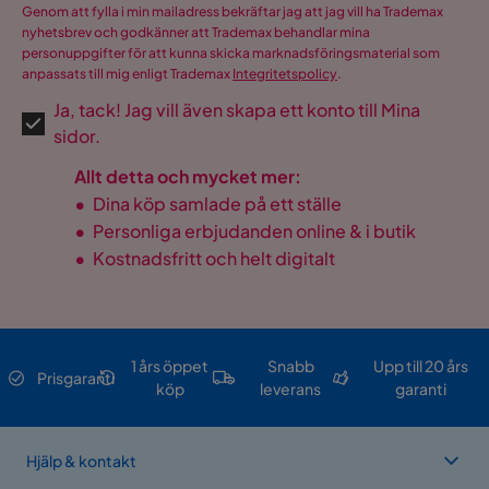
Genom att fylla i min mailadress bekräftar jag att jag vill ha Trademax
nyhetsbrev och godkänner att Trademax behandlar mina
personuppgifter för att kunna skicka marknadsföringsmaterial som
anpassats till mig enligt Trademax
Integritetspolicy
.
Ja, tack! Jag vill även skapa ett konto till Mina
sidor.
Allt detta och mycket mer:
•
Dina köp samlade på ett ställe
•
Personliga erbjudanden online & i butik
•
Kostnadsfritt och helt digitalt
1 års öppet
Snabb
Upp till 20 års
Prisgaranti
köp
leverans
garanti
Hjälp & kontakt