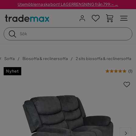
Utemöblerna ska bort! LAGERRENSNING från 799:– →
Soffa
Biosoffa & reclinersoffa
2 sits biosoffa & reclinersoffa
Nyhet
(
1
)