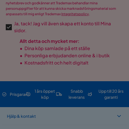
nyhetsbrev och godkänner att Trademax behandlar mina
personuppgifter för att kunna skicka marknadsföringsmaterial som
anpassats till mig enligt Trademax
Integritetspolicy
.
Ja, tack! Jag vill även skapa ett konto till Mina
sidor.
Allt detta och mycket mer:
•
Dina köp samlade på ett ställe
•
Personliga erbjudanden online & i butik
•
Kostnadsfritt och helt digitalt
1 års öppet
Snabb
Upp till 20 års
Prisgaranti
köp
leverans
garanti
Hjälp & kontakt