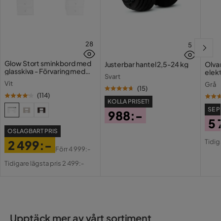
28
5
Glow Stort sminkbord med
Justerbar hantel 2,5-24 kg
Olvan
glasskiva - Förvaring med
elekt
Svart
lådor och fack 120 cm
Vit
Grå
(
15
)
(
114
)
KOLLA PRISET!
SE P
988:-
5 
Pris
OSLAGBART PRIS
Pri
Or
Tidig
2 499:-
Pri
Förr
4 999:-
Pris
Original
Tidigare lägsta pris 2 499:-
Pris
Upptäck mer av vårt sortiment