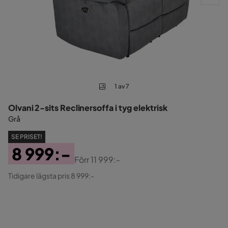
1 av 7
Olvani 2-sits Reclinersoffa i tyg elektrisk
Grå
SE PRISET!
8 999:-
Förr
11 999:-
Pris
Original
Tidigare lägsta pris 8 999:-
Pris