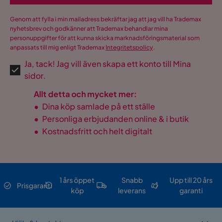
Genom att fylla i min mailadress bekräftar jag att jag vill ha Trademax
nyhetsbrev och godkänner att Trademax behandlar mina
personuppgifter för att kunna skicka marknadsföringsmaterial som
anpassats till mig enligt Trademax
Integritetspolicy
.
Ja, tack! Jag vill även skapa ett konto till Mina
sidor.
Allt detta och mycket mer:
•
Dina köp samlade på ett ställe
•
Personliga erbjudanden online & i butik
•
Kostnadsfritt och helt digitalt
1 års öppet
Snabb
Upp till 20 års
Prisgaranti
köp
leverans
garanti