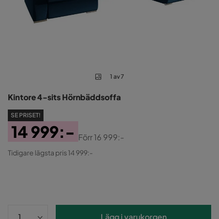
1 av 7
Kintore 4-sits Hörnbäddsoffa
SE PRISET!
14 999:-
Förr
16 999:-
Pris
Original
Tidigare lägsta pris 14 999:-
Pris
Lägg i varukorgen