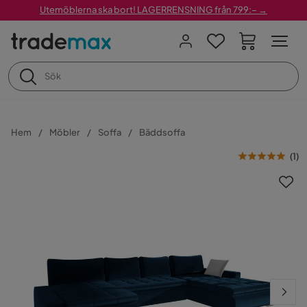
Utemöblerna ska bort! LAGERRENSNING från 799:– →
Hem
Möbler
Soffa
Bäddsoffa
(
1
)