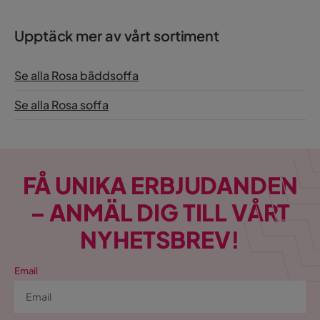
Bäddriktning
Längsbäddad
Upptäck mer av vårt sortiment
Form
L-formad
Se alla Rosa bäddsoffa
Serie
Se alla Rosa soffa
Orientering/Sida
Universal
Madrass
Ingår ej
FÅ UNIKA ERBJUDANDEN
– ANMÄL DIG TILL VÅRT
NYHETSBREV!
Email