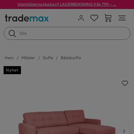
Utemöblerna ska bort! LAGERRENSNING från 799:– →
Hem
Möbler
Soffa
Bäddsoffa
Nyhet