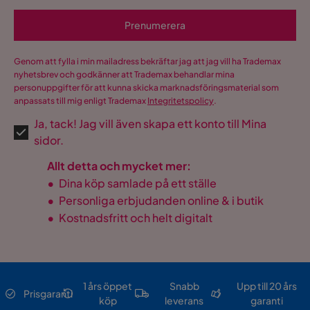
Prenumerera
Genom att fylla i min mailadress bekräftar jag att jag vill ha Trademax
nyhetsbrev och godkänner att Trademax behandlar mina
personuppgifter för att kunna skicka marknadsföringsmaterial som
anpassats till mig enligt Trademax
Integritetspolicy
.
Ja, tack! Jag vill även skapa ett konto till Mina
sidor.
Allt detta och mycket mer:
•
Dina köp samlade på ett ställe
•
Personliga erbjudanden online & i butik
•
Kostnadsfritt och helt digitalt
1 års öppet
Snabb
Upp till 20 års
Prisgaranti
köp
leverans
garanti