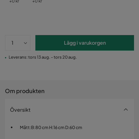
Pris
Pris
+
0 kr
+
0 kr
Lägg i varukorgen
Leverans: tors 13 aug. - tors 20 aug.
Om produkten
Översikt
Mått
:
B:80 cm H:16 cm D:60 cm