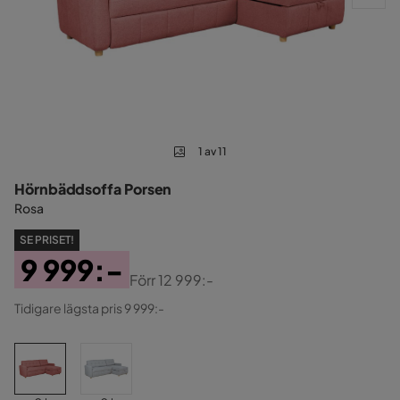
1 av 11
Hörnbäddsoffa Porsen
Rosa
SE PRISET!
9 999:-
Förr
12 999:-
Pris
Original
Tidigare lägsta pris 9 999:-
Pris