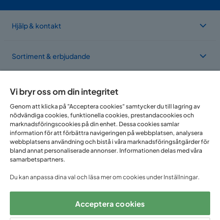
Hjälp & kontakt
Sortiment & erbjudande
Om Trademax
Vi bryr oss om din integritet
Genom att klicka på "Acceptera cookies" samtycker du till lagring av
nödvändiga cookies, funktionella cookies, prestandacookies och
Vi finns i flera länder
marknadsföringscookies på din enhet. Dessa cookies samlar
information för att förbättra navigeringen på webbplatsen, analysera
webbplatsens användning och bistå i våra marknadsföringsåtgärder för
bland annat personaliserade annonser. Informationen delas med våra
samarbetspartners.
Du kan anpassa dina val och läsa mer om cookies under Inställningar.
Acceptera cookies
Följ oss på: