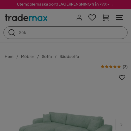
Utemöblerna ska bort! LAGERRENSNING från 799:– →
Hem
Möbler
Soffa
Bäddsoffa
(
2
)