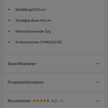
Bäddlängd
:
230 cm
Totaldjup divan
:
145 cm
Materialutseende
:
Tyg
Artikelnummer
:
SYN0056782
Specifikationer
Artikelnummer:
SYN0056782
Produktinformation
Storlek
Bäddbredd
125 cm
Recensioner
5.0
(
2
)
Höjd
82 cm