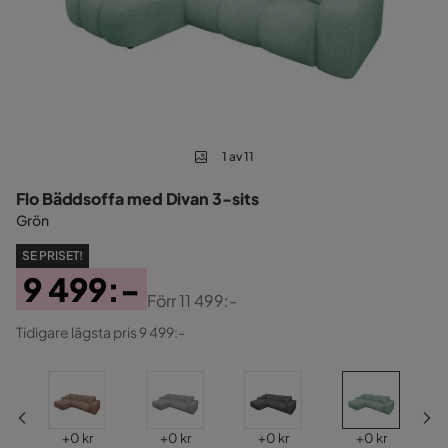
1 av 11
Flo Bäddsoffa med Divan 3-sits
Grön
SE PRISET!
9 499:-
Förr
11 499:-
Pris
Original
Tidigare lägsta pris 9 499:-
Pris
Pris
Pris
Pris
Pris
+
0 kr
+
0 kr
+
0 kr
+
0 kr