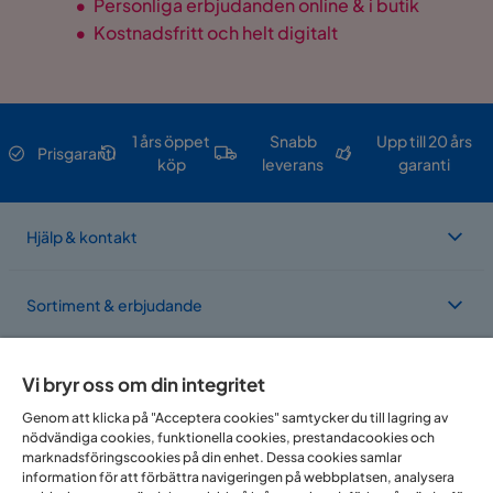
•
Personliga erbjudanden online & i butik
•
Kostnadsfritt och helt digitalt
1 års öppet
Snabb
Upp till 20 års
Prisgaranti
köp
leverans
garanti
Hjälp & kontakt
Sortiment & erbjudande
Om Trademax
Vi bryr oss om din integritet
Genom att klicka på "Acceptera cookies" samtycker du till lagring av
nödvändiga cookies, funktionella cookies, prestandacookies och
Vi finns i flera länder
marknadsföringscookies på din enhet. Dessa cookies samlar
information för att förbättra navigeringen på webbplatsen, analysera