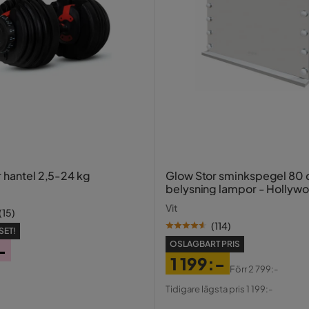
dad
r hantel 2,5-24 kg
Glow Stor sminkspegel 80
belysning lampor - Hollyw
spegel med USB-charging
Vit
(
15
)
(
114
)
SET!
OSLAGBART PRIS
-
1 199:-
Förr
2 799:-
Pris
Original
Tidigare lägsta pris 1 199:-
Pris