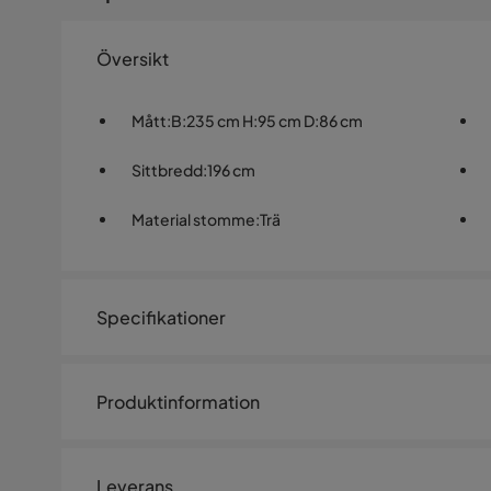
Översikt
Mått
:
B:235 cm H:95 cm D:86 cm
Sittbredd
:
196 cm
Material stomme
:
Trä
Specifikationer
Artikelnummer:
1526742
Produktinformation
Storlek
Bäddbredd
133 cm
Leverans