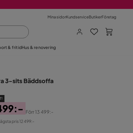
Mina sidor
Kundservice
Butiker
Företag
ort & fritid
Hus & renovering
a 3-sits Bäddsoffa
T!
499:-
Förr
13 499:-
ginal
lägsta pris 12 499:-