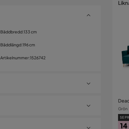
Likn
Bäddbredd
:
133 cm
Bäddlängd
:
196 cm
Artikelnummer
:
1526742
Dead
Grön
SE PR
14