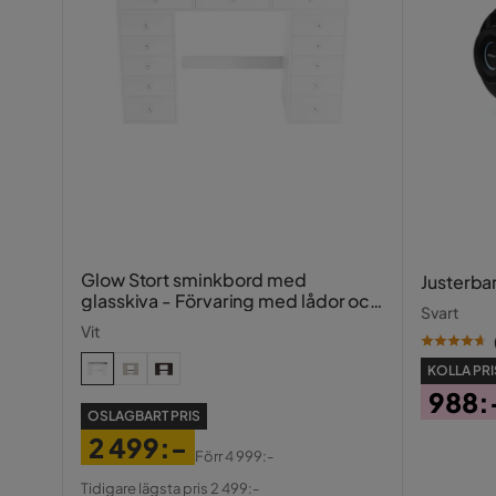
Färgnamn
Grön
Tvättbar
Nej
Garanti
10 år
Utdragbar dagbädd
Ja
Fotpall ingår
Nej
Bäddriktning
Längsbäd
Glow Stort sminkbord med
Justerba
Serie
Deadra
glasskiva - Förvaring med lådor och
Svart
fack 120 cm
Vit
KOLLA PRI
988:
OSLAGBART PRIS
Pris
2 499:-
Förr
4 999:-
Pris
Original
Tidigare lägsta pris 2 499:-