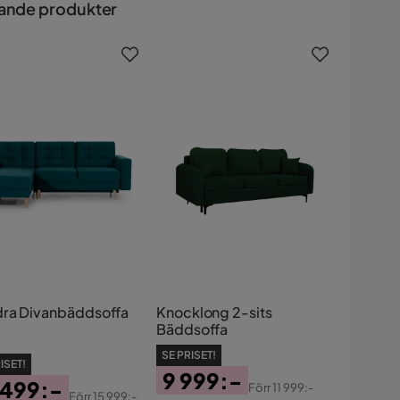
ande produkter
ra Divanbäddsoffa
Knocklong 2-sits
Bäddsoffa
SE PRISET!
ISET!
9 999:-
 499:-
Förr
11 999:-
Förr
15 999:-