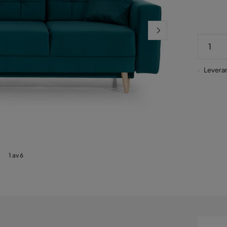
Leveran
1 av 6