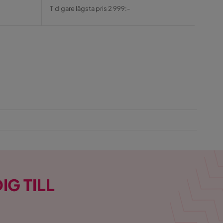
Pris
Original
Pris
Tidigare lägsta pris 2 999:-
Pris
IG TILL