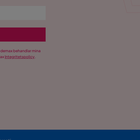
Trademax behandlar mina
max
Integritetspolicy
.