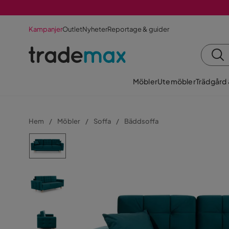
Kampanjer
Outlet
Nyheter
Reportage & guider
Möbler
Utemöbler
Trädgård
Hem
Möbler
Soffa
Bäddsoffa