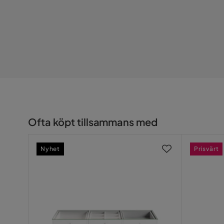
Materialutseende
Tyg
Tillverkarens namn klädsel
Monolith 3
Sammansättning
100% poly
Klädselutseende
Plysch
Funktion
Bäddbar
Ja
Ofta köpt tillsammans med
Förvaring
Nej
Nyhet
Prisvärt
Övrigt
Färg
Grön
Form
Rak