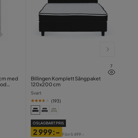
7
Hasin
 cm med
Billingen Komplett Sängpaket
ood
120x200 cm
Traver
Svart
(
193
)
SE PR
OSLAGBART PRIS
99
2 999:-
Pris
Ori
Förr
5 499:-
Tidiga