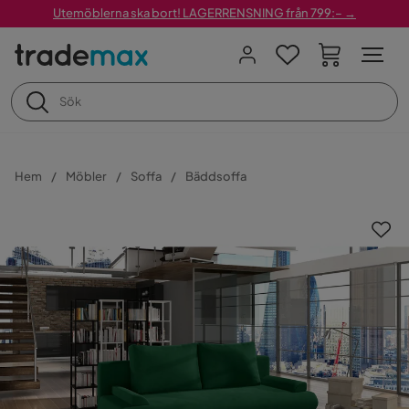
Utemöblerna ska bort! LAGERRENSNING från 799:– →
Hem
Möbler
Soffa
Bäddsoffa