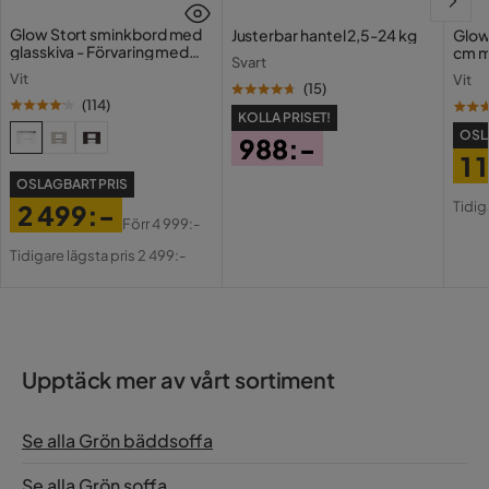
Garanti
10 år
Glow Stort sminkbord med
Justerbar hantel 2,5-24 kg
Glow
glasskiva - Förvaring med
cm m
Utdragbar dagbädd
Nej
Svart
lådor och fack 120 cm
Holl
Vit
Vit
USB-
(
15
)
Färg
Grön
(
114
)
KOLLA PRISET!
OSL
988:-
Fotpall ingår
Nej
1 
Pris
OSLAGBART PRIS
Pri
Or
Bäddriktning
Längsbäddad
Tidig
2 499:-
Pri
Förr
4 999:-
Pris
Original
Serie
Crespos
Tidigare lägsta pris 2 499:-
Pris
Upptäck mer av vårt sortiment
Se alla Grön bäddsoffa
Se alla Grön soffa