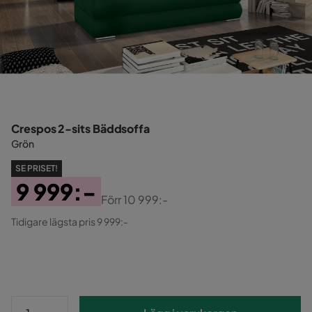
Crespos 2-sits Bäddsoffa
Grön
SE PRISET!
9 999:-
Förr
10 999:-
Pris
Original
Tidigare lägsta pris 9 999:-
Pris