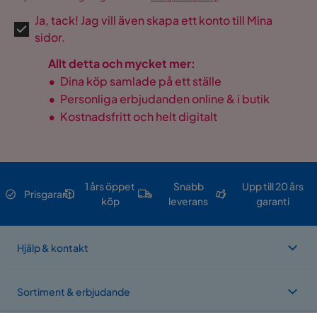
Ja, tack! Jag vill även skapa ett konto till Mina
sidor.
Allt detta och mycket mer:
•
Dina köp samlade på ett ställe
•
Personliga erbjudanden online & i butik
•
Kostnadsfritt och helt digitalt
1 års öppet
Snabb
Upp till 20 års
Prisgaranti
köp
leverans
garanti
Hjälp & kontakt
Sortiment & erbjudande