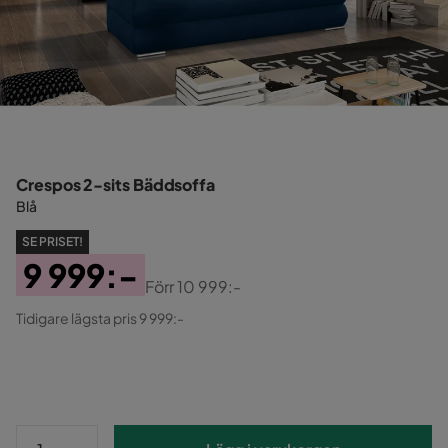
Crespos 2-sits Bäddsoffa
Blå
SE PRISET!
9 999:-
Förr
10 999:-
Pris
Original
Tidigare lägsta pris 9 999:-
Pris