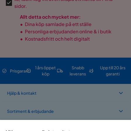
sidor.
Allt detta och mycket mer:
•
Dina köp samlade på ett ställe
•
Personliga erbjudanden online & i butik
•
Kostnadsfritt och helt digitalt
1 års öppet
Snabb
Upp till 20 års
Prisgaranti
köp
leverans
garanti
Hjälp & kontakt
Sortiment & erbjudande
Om Trademax