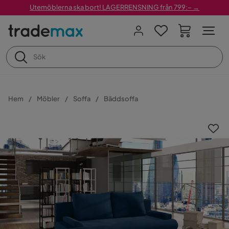
Utemöblerna ska bort! LAGERRENSNING från 799:– →
Hem
Möbler
Soffa
Bäddsoffa