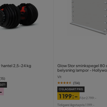
r hantel 2,5-24 kg
Glow Stor sminkspegel 80
belysning lampor - Hollyw
spegel med USB-charging
Vit
(
15
)
(
114
)
SET!
OSLAGBART PRIS
-
dad
1 199:-
Förr
2 799:-
Pris
Original
Tidigare lägsta pris 1 199:-