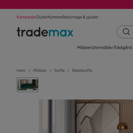
Kampanjer
Outlet
Nyheter
Reportage & guider
Möbler
Utemöbler
Trädgård
Hem
Möbler
Soffa
Bäddsoffa