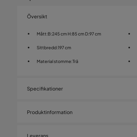
Översikt
Mått
:
B:245 cm H:85 cm D:97 cm
Sittbredd
:
197 cm
Material stomme
:
Trä
Specifikationer
Artikelnummer:
1525913
Produktinformation
Storlek
Bäddbredd
125 cm
Leverans