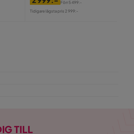
Pris
Ori
Förr
5 499:-
Tidiga
Pris
Original
Pris
Tidigare lägsta pris 2 999:-
Pris
IG TILL