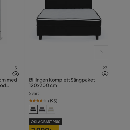
5
23
Hasin
 cm med
Billingen Komplett Sängpaket
ood
120x200 cm
Traver
Svart
(
195
)
SE PR
OSLAGBART PRIS
99
2 999:-