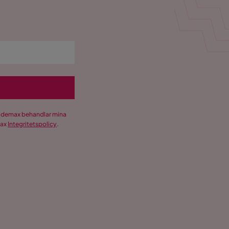
Trademax behandlar mina
max
Integritetspolicy
.