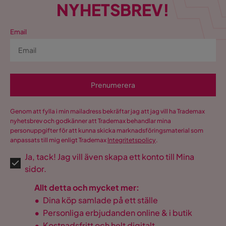
NYHETSBREV!
Fotpall ingår
Nej
Form
Rak
Email
Serie
Rossita
USB-uttag
Nej
Prenumerera
Genom att fylla i min mailadress bekräftar jag att jag vill ha Trademax
nyhetsbrev och godkänner att Trademax behandlar mina
personuppgifter för att kunna skicka marknadsföringsmaterial som
anpassats till mig enligt Trademax
Integritetspolicy
.
Ja, tack! Jag vill även skapa ett konto till Mina
sidor.
Allt detta och mycket mer:
•
Dina köp samlade på ett ställe
•
Personliga erbjudanden online & i butik
•
Kostnadsfritt och helt digitalt