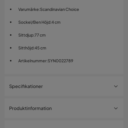
Varumärke
:
Scandinavian Choice
Sockel/Ben Höjd
:
4 cm
Sittdjup
:
77 cm
Sitthöjd
:
45 cm
Artikelnummer
:
SYN0022789
Specifikationer
Artikelnummer:
SYN0022789
Produktinformation
Storlek
Ge ditt vardagsrum en inbjudande och modern känsla med
Höjd
83 cm
Rossita Lyx Extra djup grå/brun 4-sits soffa i en stilren