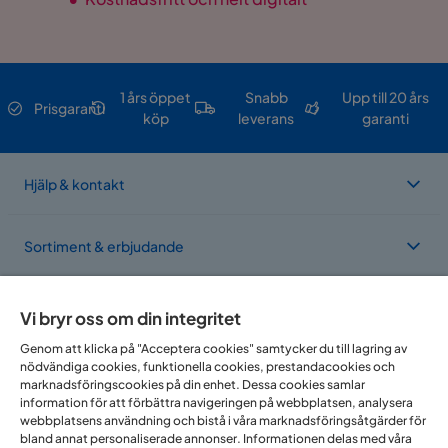
1 års öppet
Snabb
Upp till 20 års
Prisgaranti
köp
leverans
garanti
Hjälp & kontakt
Sortiment & erbjudande
Om Trademax
Vi bryr oss om din integritet
Genom att klicka på "Acceptera cookies" samtycker du till lagring av
nödvändiga cookies, funktionella cookies, prestandacookies och
Vi finns i flera länder
marknadsföringscookies på din enhet. Dessa cookies samlar
information för att förbättra navigeringen på webbplatsen, analysera
webbplatsens användning och bistå i våra marknadsföringsåtgärder för
bland annat personaliserade annonser. Informationen delas med våra