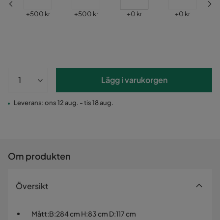
Pris
Pris
Pris
Pris
+
500 kr
+
500 kr
+
0 kr
+
0 kr
Lägg i varukorgen
Leverans: ons 12 aug. - tis 18 aug.
Om produkten
Översikt
Mått
:
B:284 cm H:83 cm D:117 cm