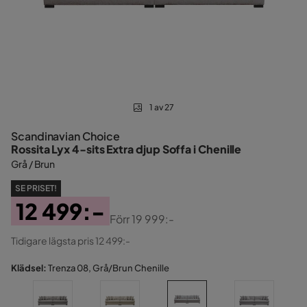
1 av 27
Scandinavian Choice
Rossita Lyx 4-sits Extra djup Soffa i Chenille
Grå / Brun
SE PRISET!
12 499:-
Förr
19 999:-
Pris
Original
Tidigare lägsta pris 12 499:-
Pris
Klädsel:
Trenza 08, Grå/Brun Chenille