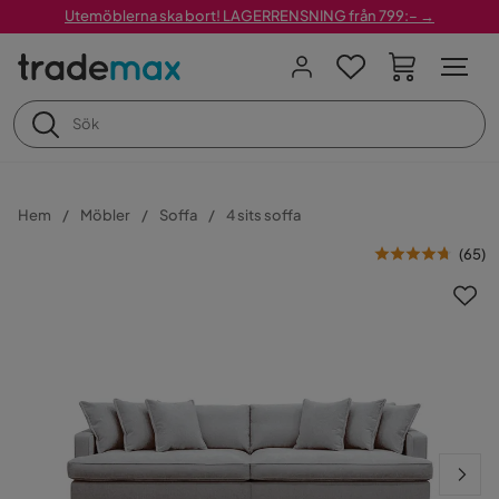
Utemöblerna ska bort! LAGERRENSNING från 799:– →
Hem
Möbler
Soffa
4 sits soffa
(
65
)