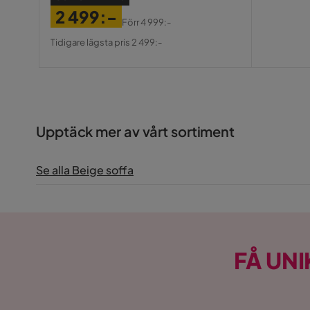
2 499:-
Förr
4 999:-
Pris
Original
Tidigare lägsta pris 2 499:-
Pris
Upptäck mer av vårt sortiment
Se alla Beige soffa
FÅ UNI