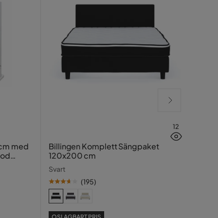
12
Lucy
 cm med
Billingen Komplett Sängpaket
ood
120x200 cm
Greig
Svart
(
195
)
SE PR
OSLAGBART PRIS