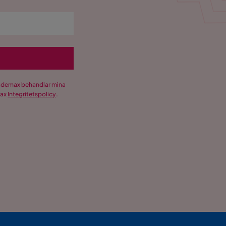
Trademax behandlar mina
max
Integritetspolicy
.