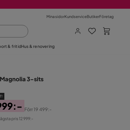
Mina sidor
Kundservice
Butiker
Företag
ort & fritid
Hus & renovering
 Magnolia 3-sits
e
T!
999:-
Förr
19 499:-
ginal
lägsta pris 12 999:-