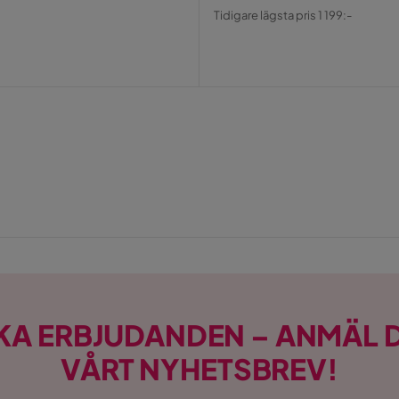
Pris
Original
Tidigare lägsta pris 1 199:-
Pris
KA ERBJUDANDEN – ANMÄL D
VÅRT NYHETSBREV!