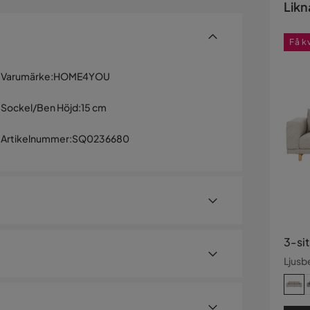
Likn
Få k
Varumärke
:
HOME4YOU
Sockel/Ben Höjd
:
15 cm
Artikelnummer
:
SQ0236680
3-sit
Ljusb
lande soffa är klädd med ett elegant ljust tyg. De
t komfort. Soffan är helt klädd med slitstarkt,