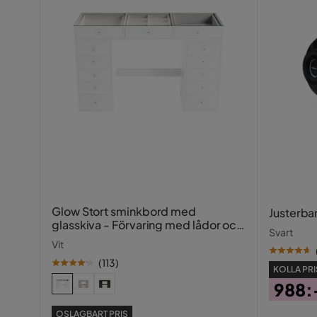
Fotpall ingår
Nej
Form
Rak
Serie
Glow Stort sminkbord med
Justerba
glasskiva - Förvaring med lådor och
Svart
fack 120 cm
Vit
(
113
)
KOLLA PRI
988:
Pris
OSLAGBART PRIS