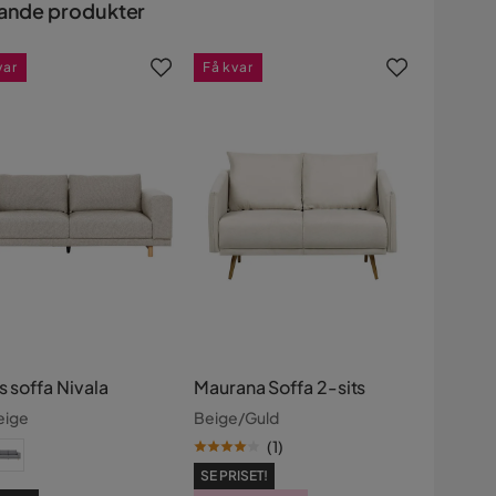
ande produkter
var
Få kvar
s soffa Nivala
Maurana Soffa 2-sits
eige
Beige/Guld
(
1
)
SE PRISET!