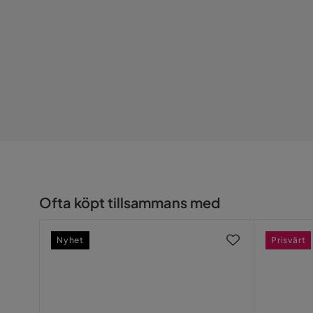
Material stomme
Stomme i f
Material ben
Metall (sva
Material
Tyg,Trä,Met
Klädselutseende
Tyg
Dynfyllning
Sittdyna: 
Övrigt
Färgnamn
ljusbeige
Ofta köpt tillsammans med
Prydnadskuddar ingår
Ja, 6 st
Nyhet
Prisvärt
Färg ben
Svart
Vikt
60 kg
Färg
Beige