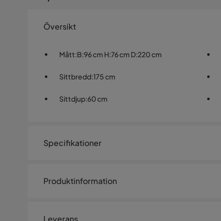
Översikt
Mått
:
B:96 cm H:76 cm D:220 cm
Sittbredd
:
175 cm
Sittdjup
:
60 cm
Specifikationer
Artikelnummer:
SQ0236680
Produktinformation
Storlek
Soffa MAGNOLIA 3-sits, ljusbeige. En lyxig och iögonfal
Höjd
76 cm
lösa ryggkuddarna ger ett inbjudande intryck och utmärk
Leverans