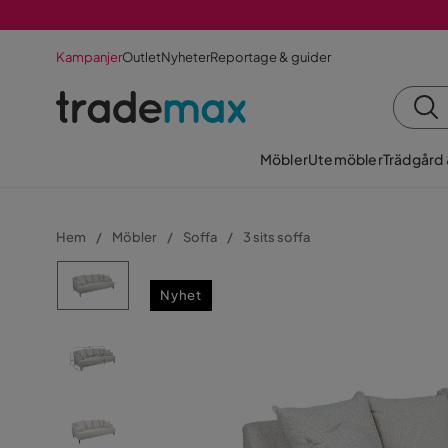
Kampanjer
Outlet
Nyheter
Reportage & guider
Möbler
Utemöbler
Trädgård
Hem
Möbler
Soffa
3 sits soffa
Nyhet