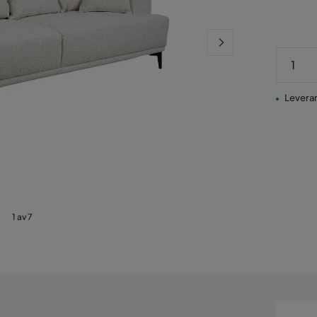
Leveran
1 av 7