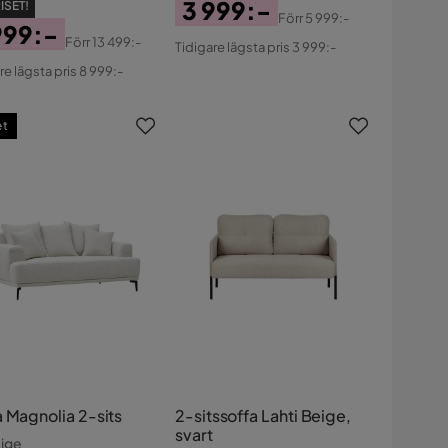
3 999:-
ISET!
Förr
5 999:-
999:-
Pris
Original
Förr
13 499:-
Tidigare lägsta pris 3 999:-
s
ginal
Pris
re lägsta pris 8 999:-
s
et
a Magnolia 2-sits
2-sitssoffa Lahti Beige,
svart
eige