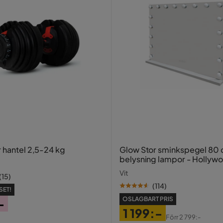
r hantel 2,5-24 kg
Glow Stor sminkspegel 80
belysning lampor - Hollyw
spegel med USB-charging
Vit
(
15
)
(
114
)
SET!
OSLAGBART PRIS
-
1 199:-
Förr
2 799:-