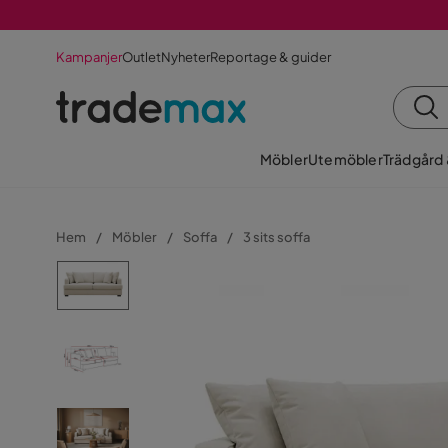
Kampanjer
Outlet
Nyheter
Reportage & guider
Möbler
Utemöbler
Trädgård
Hem
Möbler
Soffa
3 sits soffa