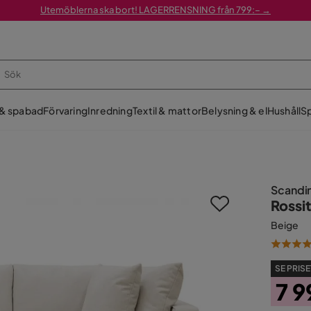
Utemöblerna ska bort! LAGERRENSNING från 799:– →
 & spabad
Förvaring
Inredning
Textil & mattor
Belysning & el
Hushåll
Sp
Scandi
Rossit
Beige
SE PRISE
7 9