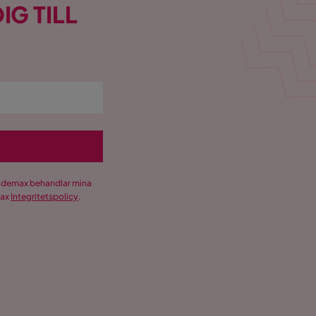
IG TILL
Trademax behandlar mina
max
Integritetspolicy
.