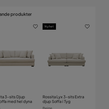
ande produkter
Nyhet
ta 3-sits Djup
Rossita Lyx 3-sits Extra
offa med hel dyna
djup Soffa i Tyg
e
Beige