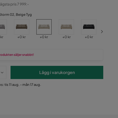
ginal
lägsta pris 7 999:-
Storm 02, Beige Tyg
s
Pris
Pris
Pris
Pris
Pris
 kr
+
0 kr
+
0 kr
+
0 kr
+
0 kr
+
3 000 k
rodukten säljer snabbt!
Lägg i varukorgen
s: tis 11 aug. - mån 17 aug.