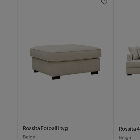
Var lite ljusare än bilden. Lite hård
Ben
Trä
Klädselutseende
Tyg
Sofie A
•
1 år sedan
SA
Dynfyllning
Skum
Supernöjd! Rejäl soffa med bra kvalité
Funktion
Förvaring
Nej
Johan W
•
2 år sedan
JW
Vändbara dynor
Ja
Snygg, enkel att montera. Supernöjd
Vändbara dynor position
Ryggdyna
Avtagbar klädsel position
Sittdyna &
Rim A
•
8 månader sedan
RA
Avtagbar klädsel
Ja
Rossita Fotpall i tyg
Kvaliteten är bra
Rossita 4
Levererat i tid
Beige
Beige
Övrigt