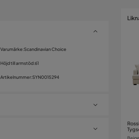
Likn
Varumärke
:
Scandinavian Choice
Höjd till armstöd
:
61
Artikelnummer
:
SYN0015294
Rossi
Tygs
Beig