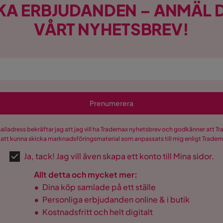
KA ERBJUDANDEN – ANMÄL D
VÅRT NYHETSBREV!
Beige Tyg
Prenumerera
mailadress bekräftar jag att jag vill ha Trademax nyhetsbrev och godkänner att 
 att kunna skicka marknadsföringsmaterial som anpassats till mig enligt Trade
Ja, tack! Jag vill även skapa ett konto till Mina sidor.
Allt detta och mycket mer:
•
Dina köp samlade på ett ställe
•
Personliga erbjudanden online & i butik
•
Kostnadsfritt och helt digitalt