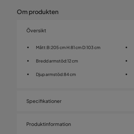
Om produkten
Översikt
Mått
:
B:205 cm H:81 cm D:103 cm
Bredd armstöd
:
12 cm
Djup armstöd
:
84 cm
Specifikationer
Artikelnummer:
SYN0015294
Produktinformation
Storlek