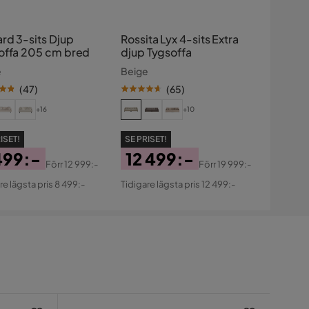
rd 3-sits Djup
Rossita Lyx 4-sits Extra
offa 205 cm bred
djup Tygsoffa
e
Beige
(
47
)
(
65
)
+16
+10
ISET!
SE PRISET!
499:-
12 499:-
Förr
12 999:-
Förr
19 999:-
s
ginal
Pris
Original
re lägsta pris 8 499:-
Tidigare lägsta pris 12 499:-
s
Pris