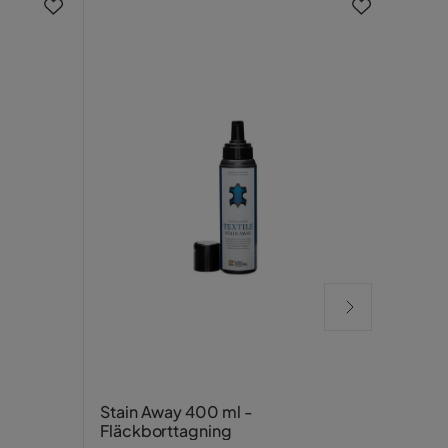
-20
Texti
Stain Away 400 ml -
Fläckborttagning
Leath