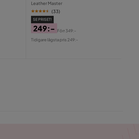
Leather Master
(
33
)
DU S
SE PRISET!
39
249:-
Rab
Ori
Förr
349:-
Tidiga
Pris
Original
Pris
Pris
Tidigare lägsta pris 249:-
Pris