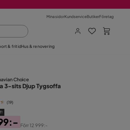
Mina sidor
Kundservice
Butiker
Företag
ort & fritid
Hus & renovering
navian Choice
a 3-sits Djup Tygsoffa
(
19
)
T!
99:-
Förr
12 999:-