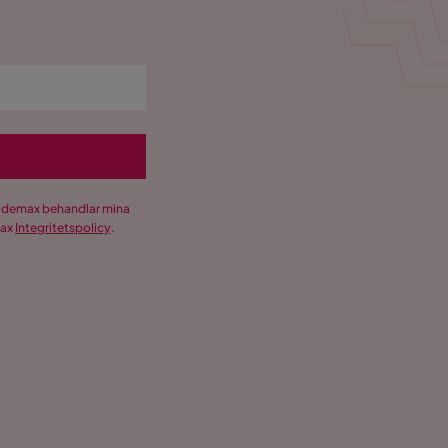
Trademax behandlar mina
max
Integritetspolicy
.