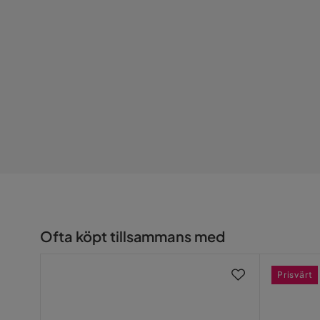
Övrigt
Färg
Grön
Form
Rak
Färgnamn
Grön
Tvättbar
Nej
Fotpall ingår
Nej
Serie
Gabina
Ofta köpt tillsammans med
Prisvärt