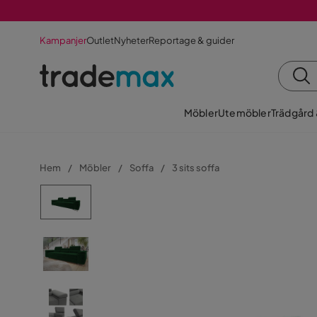
Kampanjer
Outlet
Nyheter
Reportage & guider
Möbler
Utemöbler
Trädgård
Hem
Möbler
Soffa
3 sits soffa