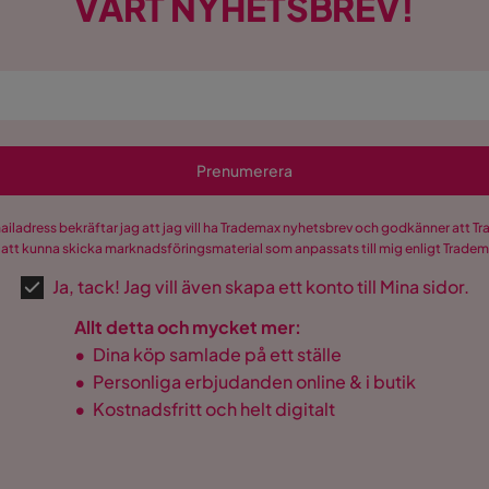
VÅRT NYHETSBREV!
Prenumerera
mailadress bekräftar jag att jag vill ha Trademax nyhetsbrev och godkänner att 
 att kunna skicka marknadsföringsmaterial som anpassats till mig enligt Trade
Ja, tack! Jag vill även skapa ett konto till Mina sidor.
Allt detta och mycket mer:
•
Dina köp samlade på ett ställe
•
Personliga erbjudanden online & i butik
•
Kostnadsfritt och helt digitalt