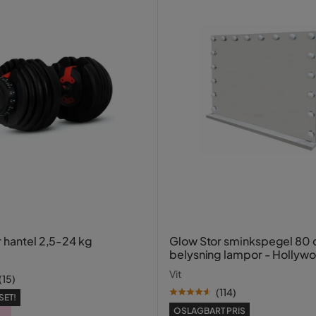
r hantel 2,5-24 kg
Glow Stor sminkspegel 80
belysning lampor - Hollyw
spegel med USB-charging
Vit
(
15
)
(
114
)
SET!
OSLAGBART PRIS