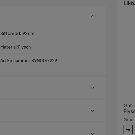
Likn
Sittbredd
:
192 cm
Material
:
Plysch
Artikelnummer
:
SYN0017229
Gabi
Plys
Grön