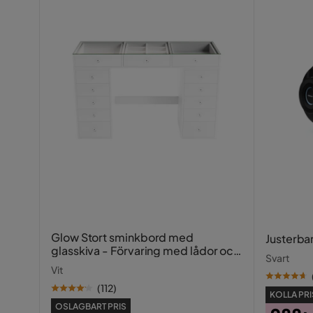
Glow Stort sminkbord med
Justerba
glasskiva - Förvaring med lådor och
Svart
fack 120 cm
Vit
(
112
)
KOLLA PRI
OSLAGBART PRIS