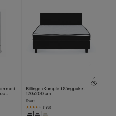
9
Lucy
 cm med
Billingen Komplett Sängpaket
ood
120x200 cm
Greig
Svart
(
193
)