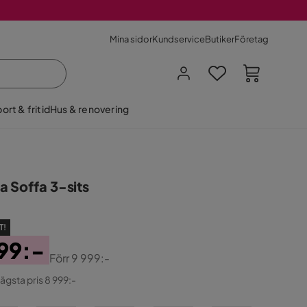
Mina sidor
Kundservice
Butiker
Företag
ort & fritid
Hus & renovering
a Soffa 3-sits
T!
99:-
Förr
9 999:-
ginal
lägsta pris 8 999:-