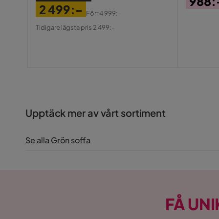
988:
2 499:-
Pris
Förr
4 999:-
Pris
Original
Tidigare lägsta pris 2 499:-
Pris
Upptäck mer av vårt sortiment
Se alla Grön soffa
FÅ UNI