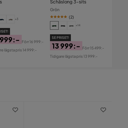
s
Schäslong 3-sits
Grön
(
2
)
+3
+14
ISET!
 999:-
SE PRISET!
Förr
16 999:-
13 999:-
s
ginal
Förr
15 499:-
re lägsta pris 14 999:-
Pris
Original
s
Tidigare lägsta pris 13 999:-
Pris