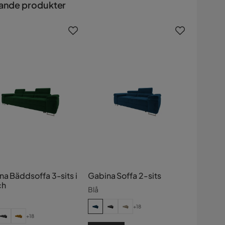
ande produkter
na Bäddsoffa 3-sits i
Gabina Soffa 2-sits
ch
Blå
+18
+18