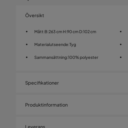
Översikt
Mått
:
B:263 cm H:90 cm D:102 cm
Materialutseende
:
Tyg
Sammansättning
:
100% polyester
Specifikationer
Artikelnummer:
SYN0017229
Produktinformation
Storlek
Höjd
90 cm
Leverans