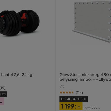
r hantel 2,5-24 kg
Glow Stor sminkspegel 80
belysning lampor - Hollyw
spegel med USB-charging
Vit
(
15
)
(
114
)
SET!
OSLAGBART PRIS
-
1 199:-
Förr
2 799:-