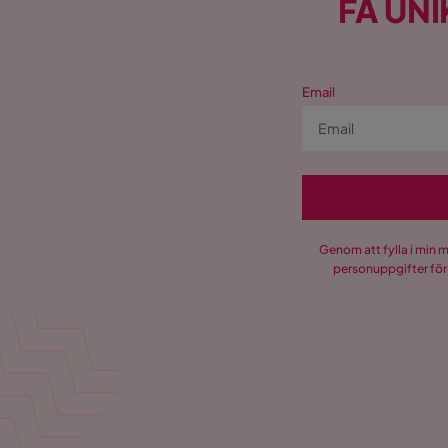
FÅ UNI
Email
Genom att fylla i min 
personuppgifter för