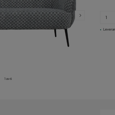
Leveran
1 av 6