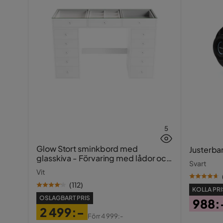
5
Glow Stort sminkbord med
Justerba
glasskiva - Förvaring med lådor och
Svart
fack 120 cm
Vit
(
112
)
KOLLA PRI
OSLAGBART PRIS
988:
2 499:-
Pris
Förr
4 999:-