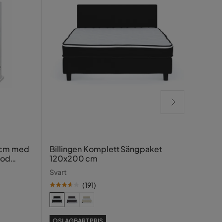
Lucy
 cm med
Billingen Komplett Sängpaket
ood
120x200 cm
Greig
Svart
(
191
)
SE PR
OSLAGBART PRIS