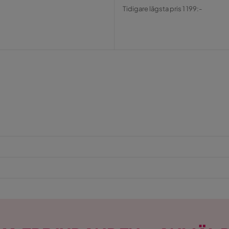
Pris
Original
Tidigare lägsta pris 1 199:-
Pris