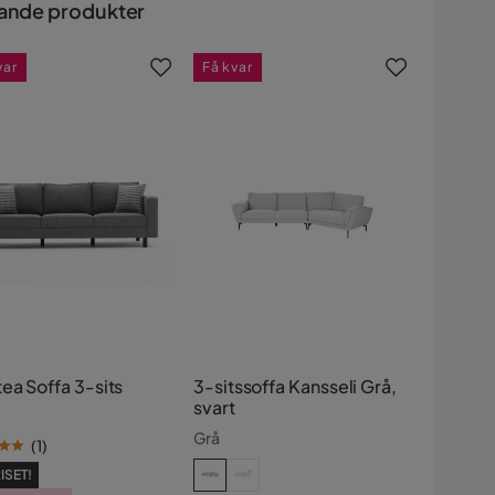
ande produkter
var
Få kvar
ea Soffa 3-sits
3-sitssoffa Kansseli Grå,
svart
Grå
(
1
)
ISET!