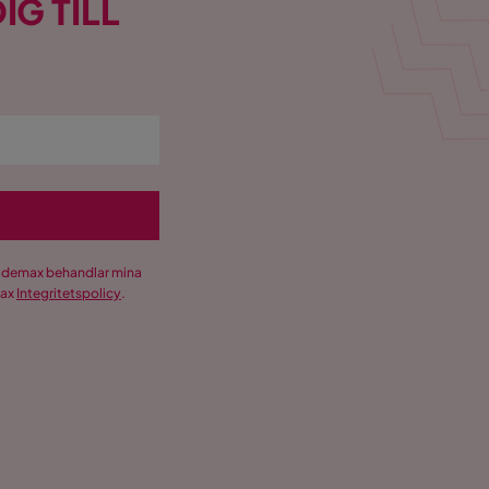
IG TILL
Trademax behandlar mina
max
Integritetspolicy
.