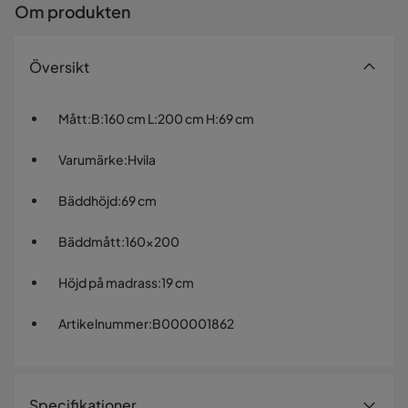
Om produkten
Översikt
Mått
:
B:160 cm L:200 cm H:69 cm
Varumärke
:
Hvila
Bäddhöjd
:
69 cm
Bäddmått
:
160x200
Höjd på madrass
:
19 cm
Artikelnummer
:
B000001862
Specifikationer