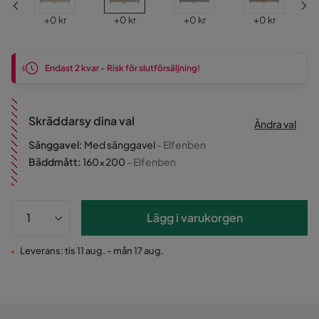
Pris
Pris
Pris
Pris
+
0 kr
+
0 kr
+
0 kr
+
0 kr
Endast 2 kvar - Risk för slutförsäljning!
Skräddarsy dina val
Ändra val
Sänggavel
:
Med sänggavel
- Elfenben
Bäddmått
:
160x200
- Elfenben
Lägg i varukorgen
Leverans: tis 11 aug. - mån 17 aug.