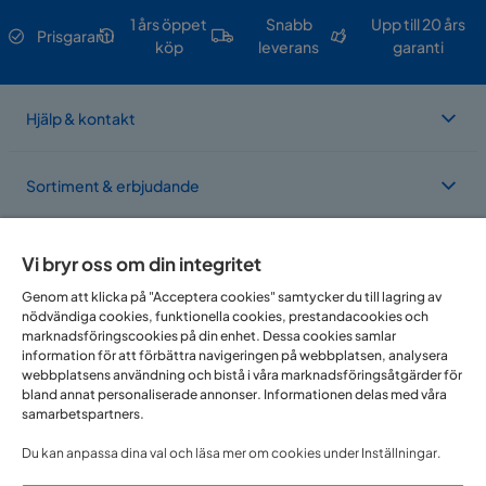
Material klädsel
Polyester
1 års öppet
Snabb
Upp till 20 års
Prisgaranti
köp
leverans
garanti
Övrigt
Form
Rektangulär
Hjälp & kontakt
Färgnamn
Elfenben
Sortiment & erbjudande
Färg ben
Svart
Vikt
9 kg
Om Trademax
Vi bryr oss om din integritet
Färg
Beige
Genom att klicka på "Acceptera cookies" samtycker du till lagring av
nödvändiga cookies, funktionella cookies, prestandacookies och
Vi finns i flera länder
marknadsföringscookies på din enhet. Dessa cookies samlar
Serie
HVILA Lyx
information för att förbättra navigeringen på webbplatsen, analysera
webbplatsens användning och bistå i våra marknadsföringsåtgärder för
bland annat personaliserade annonser. Informationen delas med våra
HVILA Lyx Kontinentalsäng 160x200
samarbetspartners.
cm
Du kan anpassa dina val och läsa mer om cookies under Inställningar.
Storlek