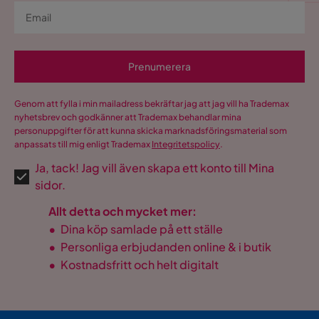
Material stomme
Granträ
Verified by Trustvoice
Pilling av 1 till 5
4
Martindale
100000
Prenumerera
Material ben
Plast
Genom att fylla i min mailadress bekräftar jag att jag vill ha Trademax
nyhetsbrev och godkänner att Trademax behandlar mina
Material
Tyg
personuppgifter för att kunna skicka marknadsföringsmaterial som
anpassats till mig enligt Trademax
Integritetspolicy
.
Tillverkarens namn
Loop 01
Ja, tack! Jag vill även skapa ett konto till Mina
klädsel
sidor.
Materialutseende
Tyg
Allt detta och mycket mer:
•
Dina köp samlade på ett ställe
Sammansättning
100% polyester
•
Personliga erbjudanden online & i butik
Klädselutseende
Bouclé
•
Kostnadsfritt och helt digitalt
Materialtyp
Granträ