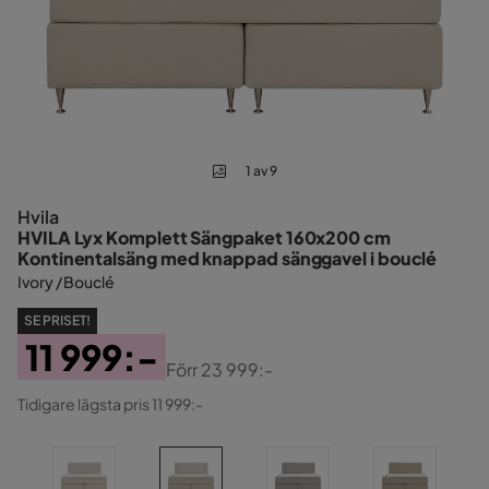
1 av 9
Hvila
HVILA Lyx Komplett Sängpaket 160x200 cm
Kontinentalsäng med knappad sänggavel i bouclé
Ivory / Bouclé
SE PRISET!
11 999:-
Förr
23 999:-
Pris
Original
Tidigare lägsta pris 11 999:-
Pris