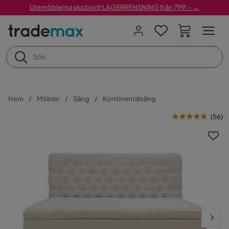
Utemöblerna ska bort! LAGERRENSNING från 799:– →
Hem
Möbler
Säng
Kontinentalsäng
(
56
)