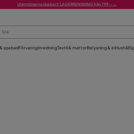
Utemöblerna ska bort! LAGERRENSNING från 799:– →
 & spabad
Förvaring
Inredning
Textil & mattor
Belysning & el
Hushåll
Sp