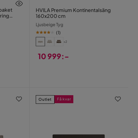
paket
HVILA Premium Kontinentalsäng
ring
160x200 cm
Ljusbeige Tyg
(
1
)
+2
10 999:-
Pris
Få kvar
Outlet