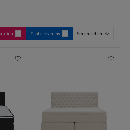
Sortera efter
ara Rea
Snabb leverans
Sortera efter