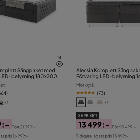
14
omplett Sängpaket med
Alessia Komplett Sängpak
 LED-belysning 180x200
Förvaring LED-belysning 
cm
met
Mörkgrå
664
)
(
73
)
+3
+3
SE PRISET!
9:-
13 499:-
Förr
21 999:-
Förr
19 499:-
al
Pris
Original
ta pris 16 999:-
Tidigare lägsta pris 13 499:-