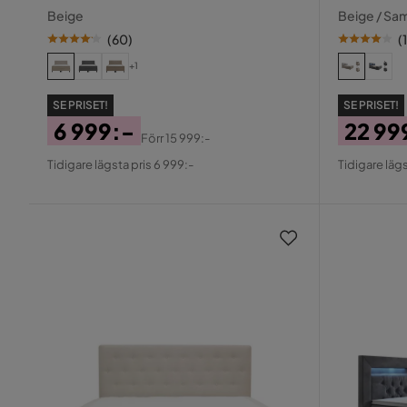
diamant sänggavel
cm + 2st 
Beige
Beige / S
(
60
)
(
1
+1
SE PRISET!
SE PRISET!
6 999:-
22 99
Förr
15 999:-
Pris
Original
Pris
Origin
Tidigare lägsta pris 6 999:-
Tidigare lägs
Pris
Pris