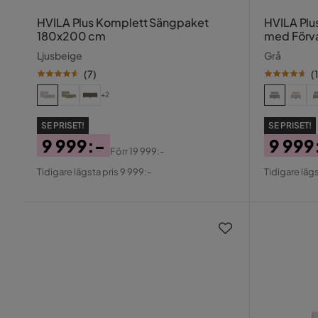
HVILA Plus Komplett Sängpaket
HVILA Plu
180x200 cm
med Förv
Ljusbeige
Grå
(
7
)
(
+2
SE PRISET!
SE PRISET!
9 999:-
9 999
Förr
19 999:-
Pris
Original
Pris
Origin
Tidigare lägsta pris 9 999:-
Tidigare lägs
Pris
Pris