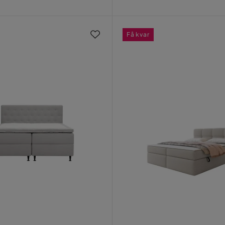
Pris
Få kvar