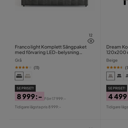
12
Franco light Komplett Sängpaket
Dream Ko
med förvaring LED-belysning
120x200 
180x200 cm
Grå
Beige
(
11
)
(
SE PRISET!
SE PRISET!
8 999:-
4 499
Förr
17 999:-
Pris
Original
Pris
Origin
Tidigare lägsta pris 8 999:-
Tidigare lägs
Pris
Pris