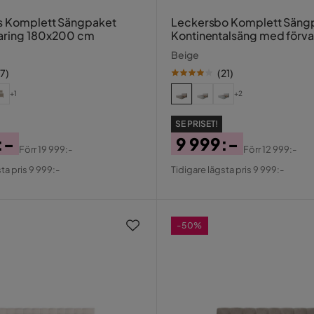
s Komplett Sängpaket
Leckersbo Komplett Säng
aring 180x200 cm
Kontinentalsäng med förva
140x200 cm
Beige
17
)
(
21
)
+1
+2
SE PRISET!
:-
9 999:-
Förr
19 999:-
Förr
12 999:-
al
Pris
Original
ta pris 9 999:-
Tidigare lägsta pris 9 999:-
Pris
-50%