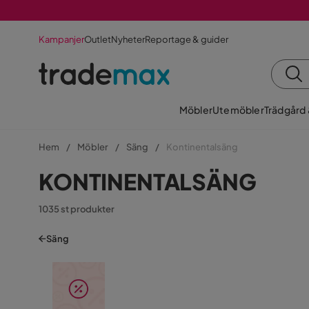
Kampanjer
Outlet
Nyheter
Reportage & guider
Möbler
Utemöbler
Trädgård
Hem
Möbler
Säng
Kontinentalsäng
KONTINENTALSÄNG
1035 st produkter
Säng