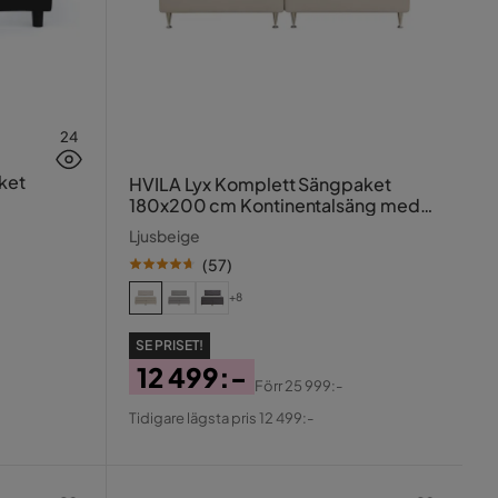
24
ket
HVILA Lyx Komplett Sängpaket
180x200 cm Kontinentalsäng med
knappad sänggavel
Ljusbeige
(
57
)
+8
SE PRISET!
12 499:-
Förr
25 999:-
Pris
Original
Tidigare lägsta pris 12 499:-
Pris