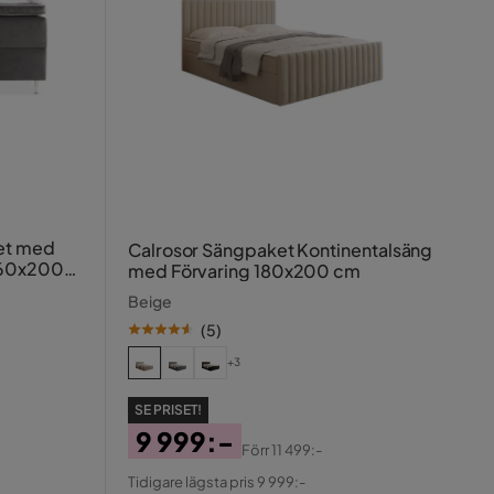
et med
Calrosor Sängpaket Kontinentalsäng
160x200
med Förvaring 180x200 cm
Beige
(
5
)
+3
SE PRISET!
9 999:-
Förr
11 499:-
Pris
Original
Tidigare lägsta pris 9 999:-