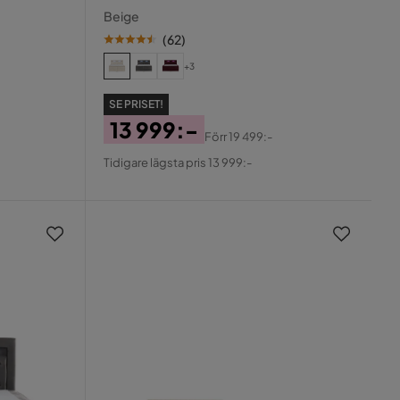
cm
Beige
(
62
)
+3
SE PRISET!
13 999:-
Förr
19 499:-
Pris
Original
Tidigare lägsta pris 13 999:-
Pris