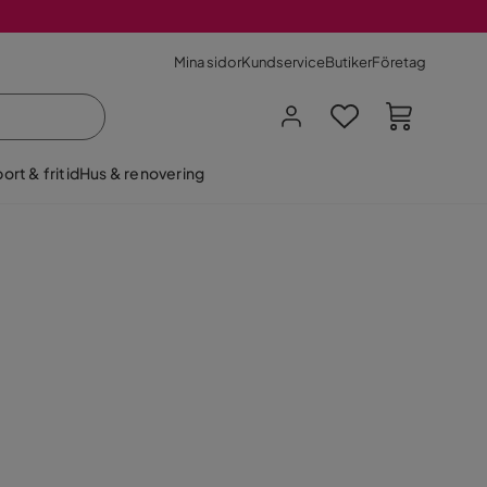
Mina sidor
Kundservice
Butiker
Företag
ort & fritid
Hus & renovering