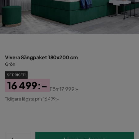
Vivera Sängpaket 180x200 cm
Grön
SE PRISET!
16 499:-
Förr
17 999:-
Pris
Original
Tidigare lägsta pris 16 499:-
Pris