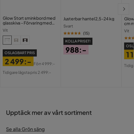
Glow Stort sminkbord med
Justerbar hantel 2,5-24 kg
Glow
glasskiva - Förvaring med
cm m
Svart
lådor och fack 120 cm
Holl
Vit
Vit
USB-
(
15
)
KOLLA PRISET!
OSL
988:-
1 
OSLAGBART PRIS
Pris
2 499:-
Pri
Or
Förr
4 999:-
Tidig
Pris
Original
Pri
Tidigare lägsta pris 2 499:-
Pris
Upptäck mer av vårt sortiment
Se alla Grön säng