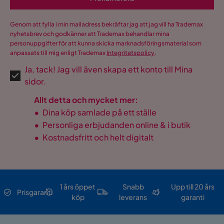
Genom att fylla i min mailadress bekräftar jag att jag vill ha Trademax
nyhetsbrev och godkänner att Trademax behandlar mina
personuppgifter för att kunna skicka marknadsföringsmaterial som
anpassats till mig enligt Trademax
Integritetspolicy
.
Ja, tack! Jag vill även skapa ett konto till Mina
sidor.
Allt detta och mycket mer:
•
Dina köp samlade på ett ställe
•
Personliga erbjudanden online & i butik
•
Kostnadsfritt och helt digitalt
1 års öppet
Snabb
Upp till 20 års
Prisgaranti
köp
leverans
garanti