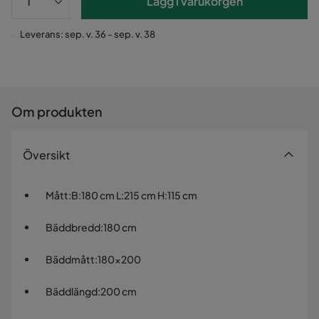
Lägg i varukorgen
Leverans: sep. v. 36 - sep. v. 38
Om produkten
Översikt
Mått
:
B:180 cm L:215 cm H:115 cm
Bäddbredd
:
180 cm
Bäddmått
:
180x200
Bäddlängd
:
200 cm