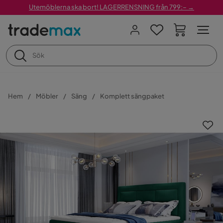
Utemöblerna ska bort! LAGERRENSNING från 799:– →
Hem
Möbler
Säng
Komplett sängpaket